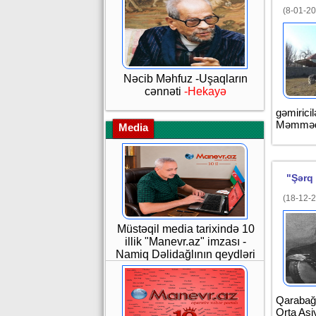
(8-01-20
Nəcib Məhfuz -Uşaqların
cənnəti
-Hekayə
gəmirici
Məmmədo
Media
"Şərq
(18-12-2
Müstəqil media tarixində 10
illik "Manevr.az" imzası -
Namiq Dəlidağlının qeydləri
Qarabağ,
Orta Asi