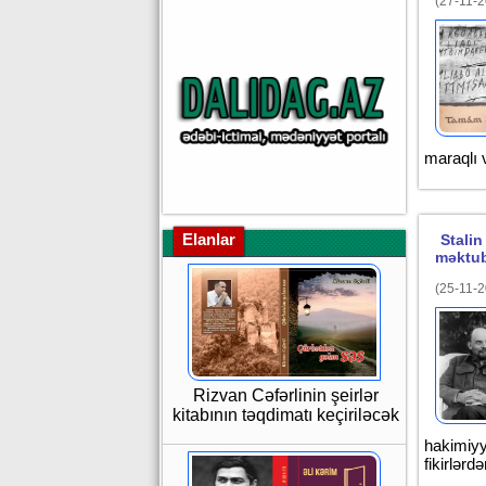
(27-11-2
maraqlı v
Elanlar
Stalin
məktu
(25-11-2
Rizvan Cəfərlinin şeirlər
kitabının təqdimatı keçiriləcək
hakimiyy
fikirlərd