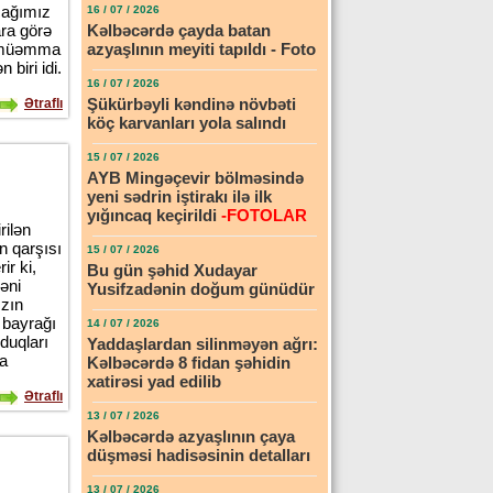
cağımız
16 / 07 / 2026
ara görə
Kəlbəcərdə çayda batan
u müəmma
azyaşlının meyiti tapıldı - Foto
biri idi.
16 / 07 / 2026
Şükürbəyli kəndinə növbəti
Ətraflı
köç karvanları yola salındı
15 / 07 / 2026
AYB Mingəçevir bölməsində
yeni sədrin iştirakı ilə ilk
yığıncaq keçirildi
-FOTOLAR
rilən
n qarşısı
15 / 07 / 2026
ir ki,
Bu gün şəhid Xudayar
əni
Yusifzadənin doğum günüdür
ızın
r bayrağı
14 / 07 / 2026
duqları
Yaddaşlardan silinməyən ağrı:
ra
Kəlbəcərdə 8 fidan şəhidin
xatirəsi yad edilib
Ətraflı
13 / 07 / 2026
Kəlbəcərdə azyaşlının çaya
düşməsi hadisəsinin detalları
13 / 07 / 2026