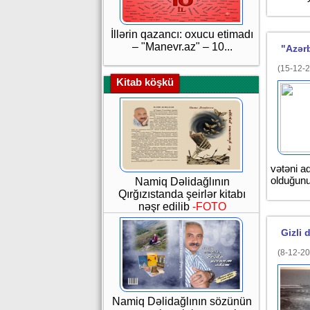
İllərin qazancı: oxucu etimadı
– "Manevr.az" – 10...
"Azərb
(15-12-2
Kitab köşkü
vətəni ad
olduğunu
Namiq Dəlidağlının
Qırğızıstanda şeirlər kitabı
nəşr edilib
-FOTO
Gizli
(8-12-20
Namiq Dəlidağlının sözünün