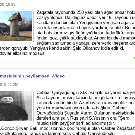
20, 19:35)
Zaqatala rayonunda 250 yaşı olan ağac anbar hələ
vəziyyətdədir. Dalidag.az xəbər verir ki, rayonun 
kəndlərindən biri olan Yengiyanda yerləşən ağac 
vaxtı ilə insanların ən böyük yardımçısı olub. Bu 
ata-babalarımız qış üçün yığdıqları tədarükü - arp
fındıq, qoz, çəltik saxlayıblar. Anbar içindəki məhs
sağlam saxlamaqla yanaşı, zərərverici həşəratlar
lərdən qoruyub. Yengiyan kənd sakini Şaiq Əlixanov iddia edir ki,
vlar ailəsinə məxsus
 musiqisinin peyğəmbəri”-Video
019, 11:25)
Cabbar Qaryağdıoğlu XIX əsrin ikinci yarısında ye
Azərbaycan musiqi tarixində ən görkəmli rol oyna
xanəndələrdən biridir. Azərbaycan xanəndəlik sənə
yeni bir mərhələsi onun adı ilə bağlıdır. Cabbar
Qaryağdıoğlu Şuşada Xarrat Qulunun məktəbind
dərsləri almışdır. Rus şairi S.Yesenin onu "Şərq
musiqisinin peyğəmbəri” adlandırmışdır.
Gəncə,Şirvan,Bakı məclislərində çox məhşur olan Cabbar Zaqafqaz
ya ölkələrində, İranda da tanınmışdır. Cabbar Qaryağdıoğlu