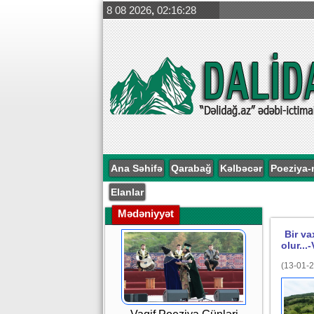
8 08 2026
,
02:16:29
Ana Səhifə
Qarabağ
Kəlbəcər
Poeziya-
Elanlar
Mədəniyyət
Bir va
olur...
(13-01-2