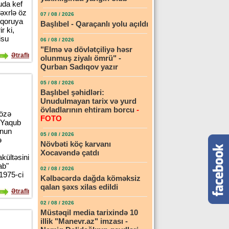
uda kef
fəxrlə öz
07 / 08 / 2026
ı qoruya
Başlıbel - Qaraçanlı yolu açıldı
r ki,
isu
06 / 08 / 2026
"Elmə və dövlətçiliyə həsr
Ətraflı
olunmuş ziyalı ömrü" -
Qurban Sadıqov yazır
05 / 08 / 2026
Başlıbel şəhidləri:
Unudulmayan tarix və yurd
övladlarının ehtiram borcu
-
sözə
FOTO
 Yaqub
unun
05 / 08 / 2026
ə
Növbəti köç karvanı
Xocavəndə çatdı
kültəsini
ab"
02 / 08 / 2026
 1975-ci
Kəlbəcərdə dağda köməksiz
qalan şəxs xilas edildi
Ətraflı
02 / 08 / 2026
Müstəqil media tarixində 10
illik "Manevr.az" imzası -