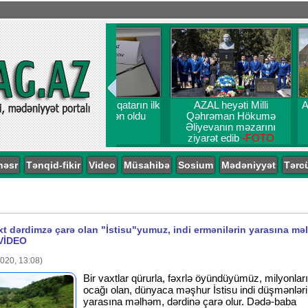
AZAL heyəti Milli
Ağdərə və A
Qəhrəman Hökumə
arxeoloji
Əliyevanın məzarını
aşkar
ziyarət edib
-FOTO
nəsr
Tənqid-fikir
Video
Müsahibə
Sosium
Mədəniyyət
Tərc
xt dərdimzə çarə olan "İstisu"yumuz, indi ermənilərin yarasına m
-VİDEO
020, 13:08)
Bir vaxtlar qürurla, fəxrlə öyündüyümüz, milyonlar
ocağı olan, dünyaca məşhur İstisu indi düşmənlər
yarasına məlhəm, dərdinə çarə olur. Dədə-baba