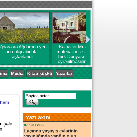
ğdamda yeni
Kəlbəcər Muzeyinin
 abidələr
materialları əsasında -
landı
Türk Dünyası tarixinin
öyrənilməsinin aktual
problemləri
ümə
Media
Kitab köşkü
Yazarlar
əlhəm
Yazı axını
ın şəfa
07 / 08 / 2026
in
Laçında yaşayış evlərinin
yaxınlığında yanğın olub