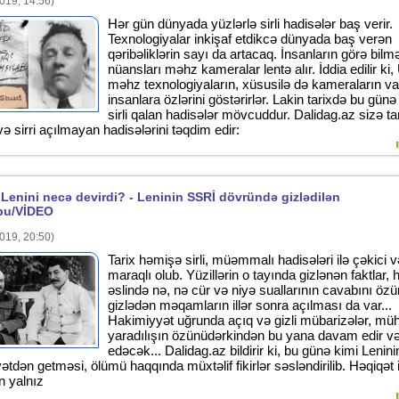
019, 14:56)
Hər gün dünyada yüzlərlə sirli hadisələr baş verir.
Texnologiyalar inkişaf etdikcə dünyada baş verən
qəribəliklərin sayı da artacaq. İnsanların görə bilm
nüansları məhz kameralar lentə alır. İddia edilir ki
məhz texnologiyaların, xüsusilə də kameraların vas
insanlara özlərini göstərirlər. Lakin tarixdə bu gün
sirli qalan hadisələr mövcuddur. Dalidag.az sizə ta
ə sirri açılmayan hadisələrini təqdim edir:
 Lenini necə devirdi? - Leninin SSRİ dövründə gizlədilən
bu/VİDEO
019, 20:50)
Tarix həmişə sirli, müəmmalı hadisələri ilə çəkici v
maraqlı olub. Yüzillərin o tayında gizlənən faktlar, 
əslində nə, nə cür və niyə suallarının cavabını öz
gizlədən məqamların illər sonra açılması da var...
Hakimiyyət uğrunda açıq və gizli mübarizələr, müh
yaradılışın özünüdərkindən bu yana davam edir 
edəcək... Dalidag.az bildirir ki, bu günə kimi Lenini
ətdən getməsi, ölümü haqqında müxtəlif fikirlər səsləndirilib. Həqiqət 
ən yalnız