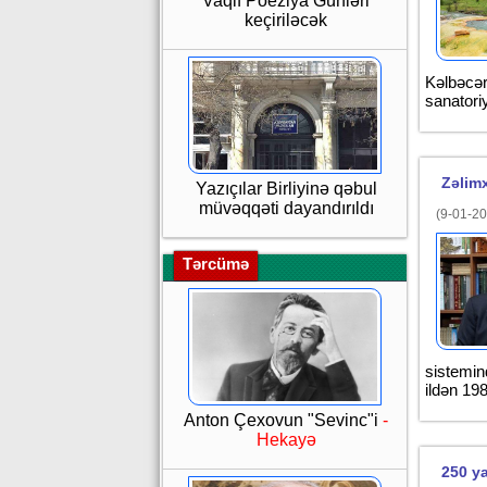
Vaqif Poeziya Günləri
keçiriləcək
Kəlbəcər 
sanatori
Zəlim
Yazıçılar Birliyinə qəbul
müvəqqəti dayandırıldı
(9-01-20
Tərcümə
sistemind
ildən 19
Anton Çexovun "Sevinc"i
-
Hekayə
250 ya