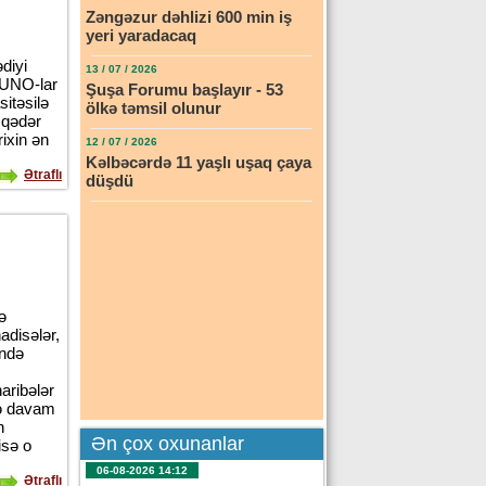
Zəngəzur dəhlizi 600 min iş
yeri yaradacaq
ədiyi
13 / 07 / 2026
, UNO-lar
Şuşa Forumu başlayır - 53
itəsilə
ölkə təmsil olunur
ə qədər
rixin ən
12 / 07 / 2026
Kəlbəcərdə 11 yaşlı uşaq çaya
Ətraflı
düşdü
ə
hadisələr,
ündə
aribələr
və davam
n
Ən çox oxunanlar
isə o
06-08-2026 14:12
Ətraflı