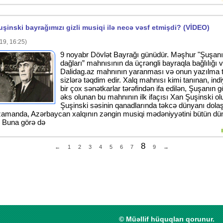
şinski bayrağımızı gizli musiqi ilə necə vəsf etmişdi? (VİDEO)
19, 16:25)
9 noyabr Dövlət Bayrağı günüdür. Məşhur "Şuşan
dağları” mahnısının da üçrəngli bayraqla bağlılığı v
Dalidag.az mahnının yaranması və onun yazılma ta
sizlərə təqdim edir. Xalq mahnısı kimi tanınan, ind
bir çox sənətkarlar tərəfindən ifa edilən, Şuşanın gö
əks olunan bu mahnının ilk ifaçısı Xan Şuşinski ol
Şuşinski səsinin qanadlarında təkcə dünyanı dolaş
zamanda, Azərbaycan xalqının zəngin musiqi mədəniyyətini bütün d
ı. Buna görə də
8
←
1
2
3
4
5
6
7
9
→
© Müəllif hüquqları qorunur.