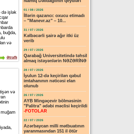
Namiq Dəlidağlının qeydləri
01 / 08 / 2026
 də işlək
İllərin qazancı: oxucu etimadı
ucqar
– "Manevr.az" – 10...
anbar
anbarda
31 / 07 / 2026
a, buğda,
Kəlbəcərli şairə ağır itki üz
ulu
verib
dan və
29 / 07 / 2026
Qarabağ Universitetində təhsil
Ətraflı
almaq istəyənlərin NƏZƏRİNƏ
28 / 07 / 2026
İyulun 12-də keçirilən qəbul
imtahanının nəticəsi elan
olunub
tişən və
26 / 07 / 2026
yan
AYB Mingəçevir bölməsinin
tinin
"Palitra" ədəbi məclisi keçirildi
-FOTOLAR
ə muğam
22 / 07 / 2026
Azərbaycan milli mətbuatının
iyada,
yaranmasından 151 il ötür