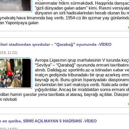
müəmmalar hökm sürməkdədi. Haqqında danışa
"gizli dünyadan gələn adam" kimi. Rəsmi versiyal
dünyanın ən sirli hadisələrindən hesab olunan b
ynəlxalq hava limanında baş verib. 1954-cü ilin qızmar yay günlərindən 
an Yaponiyaya gələn
iləri stadiondan qovdular – “Qarabağ” oyununda -VİDEO
019, 11:22)
Avropa Liqasının qrup mərhələsinin V turunda keçi
“Sevilya” – “Qarabağ” oyununda erməni təxribatını
alınıb. Dalidag.az sportinfo.az-a istinadən xəbər ver
matçın gedişində tribunadakı bir qrup azarkeş erm
bayrağı açıb. Bunu görən İspaniyadakı diasporam
üzvlərindən biri sərt reaksiya verib. Nəticədə onla
yığışdırıblar. Ancaq bir müddətdən sonra erməni ol
edilən həmin şəxslər yenə təxribata əl ataraq, bayrağı açıblar. Diaspo
ın növbəti
in ən qəribə, SİRRİ AÇILMAYAN 5 HADİSƏSİ -VİDEO