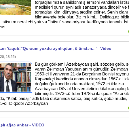
torpaqlarımıza sahiblənmiş erməni vandalları İstis
məclisləri qurur, eyni adlı sanatoriyada dincəlir və 
torpaqları kimi dünyaya təqdim edirlər. Sənin olan
bilməyəndə belə olur. Bizim kimi... Dalidag.az bildiri
İstisu mineral ehtiyatı və "İstisu" sanatoriyası ilə dünyada tanınıb. İst
yası
xan Yaqub:"Qorxum yoxdu ayrılıqdan, ölümdən..."- Video
20, 18:55)
Bu gün görkəmli Azərbaycan şairi, sözdən gəlib, 
varan Zəlimxan Yaqubun anım günüdür. Zəlimxan
1950-ci il yanvarın 21-də Borçalının Bolnisi rayon
Kəpənəkçi kəndində anadan olmuşdur. 1967-ci ild
doğulduğu kənddə orta məktəbi, 1972-ci ildə isə
Azərbaycan Dövlət Universitetinin kitabxanaçılıq fa
bitirmişdir. 1973-cü ildən 1978-ci ilə qədər "Azərkit
ə, "Kitab pasajı" adlı kitab dükanında satıcı, baş satıcı, şöbə müdiri,
85-ci ilə qədər Azərbaycan
şlı ağac anbar - VİDEO