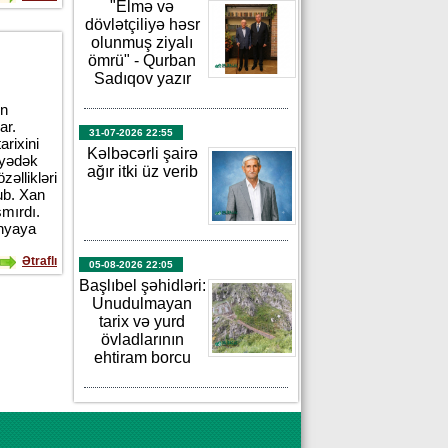
"Elmə və
dövlətçiliyə həsr
olunmuş ziyalı
ömrü" - Qurban
Sadıqov yazır
ın
ar.
31-07-2026 22:55
rixini
Kəlbəcərli şairə
iyədək
ağır itki üz verib
zəllikləri
ub. Xan
mırdı.
ünyaya
Ətraflı
05-08-2026 22:05
Başlıbel şəhidləri:
Unudulmayan
tarix və yurd
övladlarının
ehtiram borcu