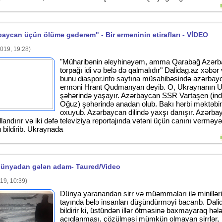
aycan üçün ölümə gedərəm" - Bir erməninin etirafları - VİDEO
019, 19:28)
"Müharibənin əleyhinəyəm, amma Qarabağ Azər
torpağı idi və belə də qalmalıdır" Dalidag.az xəbər v
bunu diaspor.info saytına müsahibəsində azərbayca
erməni Hrant Qudmanyan deyib. O, Ukraynanın U
şəhərində yaşayır. Azərbaycan SSR Vartaşen (ind
Oğuz) şəhərində anadan olub. Bakı hərbi məktəbi
oxuyub. Azərbaycan dilində yaxşı danışır. Azərba
landırır və iki dəfə televiziya reportajında vətəni üçün canını verməyə
 bildirib. Ukraynada
 dünyadan gələn adam- Taured/Video
19, 10:39)
Dünya yaranandan sirr və müəmmaları ilə minillər
tayında belə insanları düşündürməyi bacarıb. Dali
bildirir ki, üstündən illər ötməsinə baxmayaraq həl
açıqlanması, çözülməsi mümkün olmayan sirrlər,