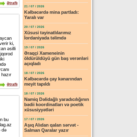
Ətraflı
21 / 07 / 2026
Kəlbəcərdə mina partladı:
Yaralı var
20 / 07 / 2026
Xüsusi təyinatlılarımız
İordaniyada təlimdə
baycan
erir ki,
19 / 07 / 2026
n əsilli
Əraqçi Xameneinin
jqorod
öldürüldüyü gün baş verənləri
iki
açıqladı
ndə
ycanı
18 / 07 / 2026
 hazır
Kəlbəcərdə çay kənarından
meyit tapıldı
Ətraflı
18 / 07 / 2026
Namiq Dəlidağlı yaradıcılığının
bədii koordinatları və poetik
xüsusiyyətləri
in bu
17 / 07 / 2026
dag.az
Aşıq Alıdan qalan sərvət -
ə də
Salman Qaralar yazır