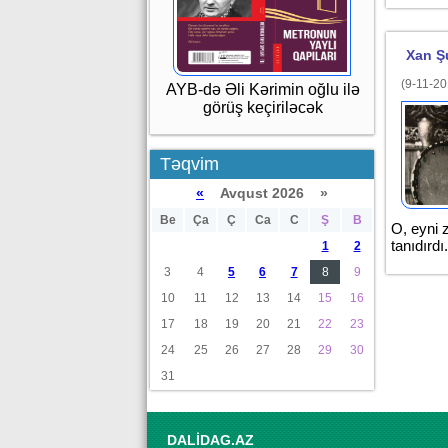
Xan Şu
(9-11-20
AYB-də Əli Kərimin oğlu ilə
görüş keçiriləcək
Təqvim
«
Avqust 2026 »
Be
Ça
Ç
Ca
C
Ş
B
O, eyni 
tanıdırd
1
2
3
4
5
6
7
8
9
10
11
12
13
14
15
16
17
18
19
20
21
22
23
24
25
26
27
28
29
30
31
DALİDAG.AZ