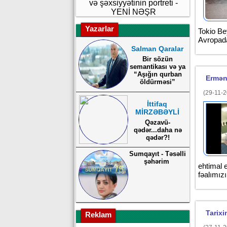
və şəxsiyyətinin portreti -
YENİ NƏŞR
Yazarlar
Tokio Be
Avropad
Salman Qaralar
Bir sözün
semantikası və ya
“Aşığın qurban
Ermən
öldürməsi”
(29-11-2
İttifaq
MİRZƏBƏYLİ
Qəzavü-
qədər...daha nə
qədər?!
Sumqayıt - Təsəlli
şəhərim
ehtimal 
fəalımız
Tarix
Reklam