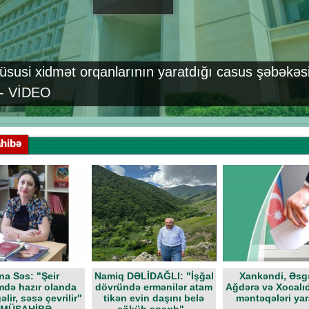
xüsusi xidmət orqanlarının yaratdığı casus şəbəkəsi
i - VİDEO
hibə
na Səs: "Şeir
Namiq DƏLİDAĞLI: "İşğal
Xankəndi, Əsg
də hazır olanda
dövründə ermənilər atam
Ağdərə və Xocalı
əlir, səsə çevrilir"
tikən evin daşını belə
məntəqələri yar