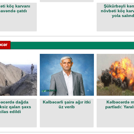
əti köç karvanı
Şükürbəyli kə
avəndə çatdı
növbəti köç karv
yola salınd
əcər
bəcərdə dağda
Kəlbəcərli şairə ağır itki
Kəlbəcərdə m
siz qalan şəxs
üz verib
partladı: Yaral
xilas edildi