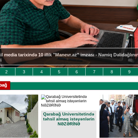
 qazancı: oxucu etimadı – "Manevr.az" – 10...
2
3
4
5
6
7
8
9
bağ
Qarabağ Universitetində
təhsil almaq istəyənlərin
NƏZƏRİNƏ