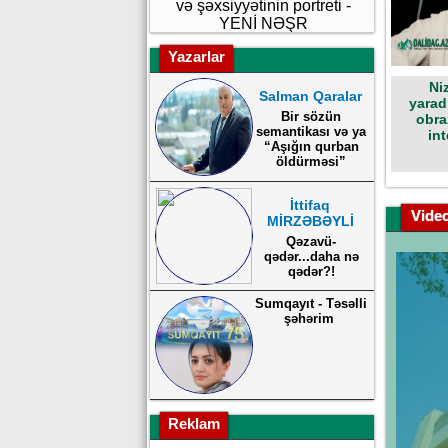
və şəxsiyyətinin portreti -
YENİ NƏŞR
Yazarlar
Ni
Salman Qaralar
yarad
Bir sözün
obra
semantikası və ya
int
“Aşığın qurban
öldürməsi”
İttifaq
Vide
MİRZƏBƏYLİ
Qəzavü-
qədər...daha nə
qədər?!
Sumqayıt - Təsəlli
şəhərim
Reklam