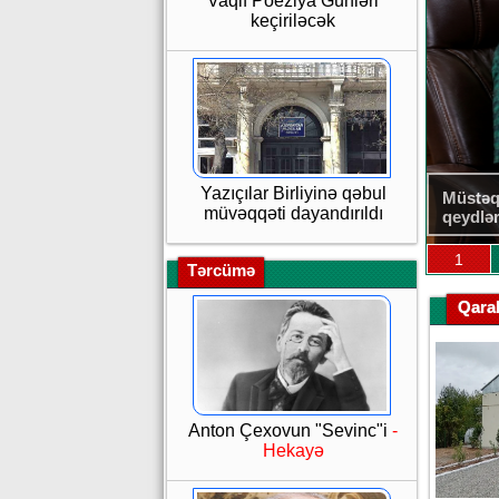
Vaqif Poeziya Günləri
keçiriləcək
Yazıçılar Birliyinə qəbul
İllərin
müvəqqəti dayandırıldı
1
Tərcümə
Qara
Anton Çexovun "Sevinc"i
-
Hekayə