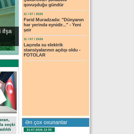
qovuşduğu gündür
11 / 07 / 2026
Fərid Muradzadə: "Dünyanın
hər yerində eynidir..." - Yeni
şeir
 ifşa
11 / 07 / 2026
Laçında su elektrik
stansiyalarının açılışı oldu -
FOTOLAR
əran,
Ən çox oxunanlar
da seçki
adıldı
31-07-2026 22:55