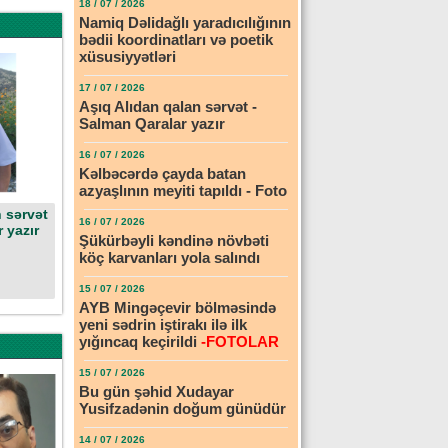
18 / 07 / 2026
Namiq Dəlidağlı yaradıcılığının
bədii koordinatları və poetik
xüsusiyyətləri
17 / 07 / 2026
Aşıq Alıdan qalan sərvət -
Salman Qaralar yazır
16 / 07 / 2026
Kəlbəcərdə çayda batan
azyaşlının meyiti tapıldı - Foto
 sərvət
16 / 07 / 2026
 yazır
Şükürbəyli kəndinə növbəti
köç karvanları yola salındı
15 / 07 / 2026
AYB Mingəçevir bölməsində
yeni sədrin iştirakı ilə ilk
yığıncaq keçirildi
-FOTOLAR
15 / 07 / 2026
Bu gün şəhid Xudayar
Yusifzadənin doğum günüdür
14 / 07 / 2026