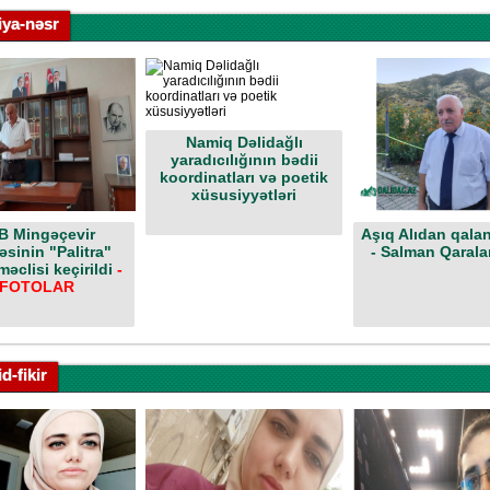
iya-nəsr
Namiq Dəlidağlı
yaradıcılığının bədii
koordinatları və poetik
xüsusiyyətləri
B Mingəçevir
Aşıq Alıdan qalan
sinin "Palitra"
- Salman Qaralar
məclisi keçirildi
-
FOTOLAR
d-fikir