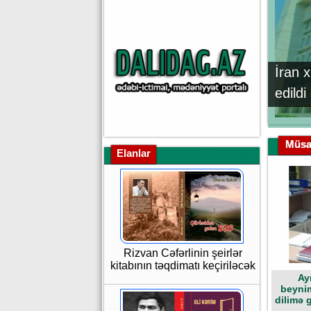
İran 
edild
Müsa
Elanlar
Rizvan Cəfərlinin şeirlər
kitabının təqdimatı keçiriləcək
Ay
beynim
dilimə g