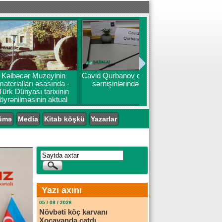
Muzeyinin
Cavid Qurbanov qatarın ilk
ı əsasında -
sərnişinlərindən oldu
ı tarixinin
inin aktual
emləri
ümə
Media
Kitab köşkü
Yazarlar
Yazı axını
05 / 08 / 2026
Növbəti köç karvanı
Xocavəndə çatdı