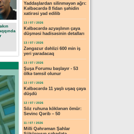
Yaddaşlardan silinməyən ağrı:
Kəlbəcərdə 8 fidan şəhidin
xatirəsi yad edilib
13 / 07 / 2026
akın
Kəlbəcərdə azyaşlının çaya
aqqında
düşməsi hadisəsinin detalları
r
13 / 07 / 2026
Zəngəzur dəhlizi 600 min iş
yeri yaradacaq
13 / 07 / 2026
Şuşa Forumu başlayır - 53
ölkə təmsil olunur
12 / 07 / 2026
Kəlbəcərdə 11 yaşlı uşaq çaya
düşdü
12 / 07 / 2026
Söz ruhuna köklənən ömür:
Sevinc Qərib – 50
11 / 07 / 2026
Milli Qəhrəman Şahlar
Şükürovun şəhadətə