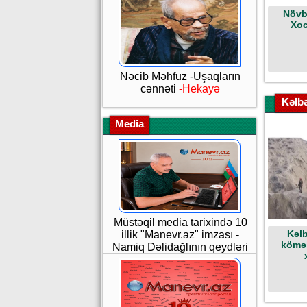
Növb
Xoc
Nəcib Məhfuz -Uşaqların
cənnəti
-Hekayə
Kəlb
Media
Müstəqil media tarixində 10
Kəl
illik "Manevr.az" imzası -
kömək
Namiq Dəlidağlının qeydləri