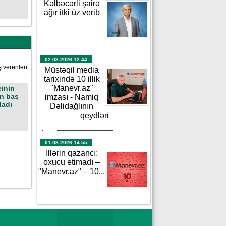
Kəlbəcərli şairə
ağır itki üz verib
02-08-2026 12:44
Müstəqil media
tarixində 10 illik
"Manevr.az"
inin
n baş
imzası - Namiq
ladı
Dəlidağlının
qeydləri
01-08-2026 14:55
İllərin qazancı:
oxucu etimadı –
"Manevr.az" – 10...