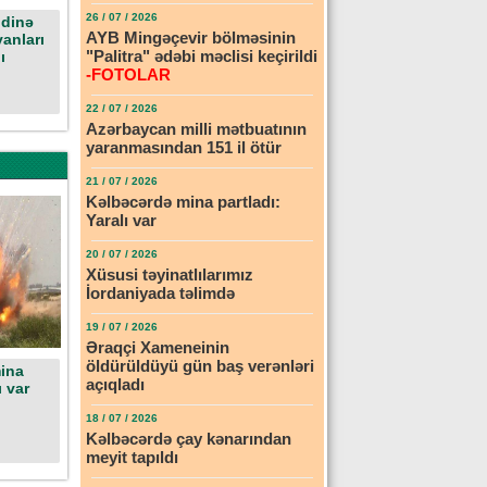
26 / 07 / 2026
ndinə
AYB Mingəçevir bölməsinin
anları
"Palitra" ədəbi məclisi keçirildi
ı
-FOTOLAR
22 / 07 / 2026
Azərbaycan milli mətbuatının
yaranmasından 151 il ötür
21 / 07 / 2026
Kəlbəcərdə mina partladı:
Yaralı var
20 / 07 / 2026
Xüsusi təyinatlılarımız
İordaniyada təlimdə
19 / 07 / 2026
Əraqçi Xameneinin
öldürüldüyü gün baş verənləri
ina
açıqladı
ı var
18 / 07 / 2026
Kəlbəcərdə çay kənarından
meyit tapıldı