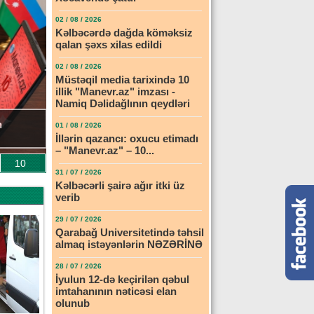
02 / 08 / 2026
Kəlbəcərdə dağda köməksiz
qalan şəxs xilas edildi
02 / 08 / 2026
Müstəqil media tarixində 10
illik "Manevr.az" imzası -
Namiq Dəlidağlının qeydləri
01 / 08 / 2026
İllərin qazancı: oxucu etimadı
– "Manevr.az" – 10...
10
31 / 07 / 2026
Kəlbəcərli şairə ağır itki üz
verib
29 / 07 / 2026
Qarabağ Universitetində təhsil
almaq istəyənlərin NƏZƏRİNƏ
28 / 07 / 2026
İyulun 12-də keçirilən qəbul
imtahanının nəticəsi elan
olunub