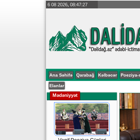
6 08 2026
,
08:47:28
Ana Səhifə
Qarabağ
Kəlbəcər
Poeziya-
Elanlar
Mədəniyyət