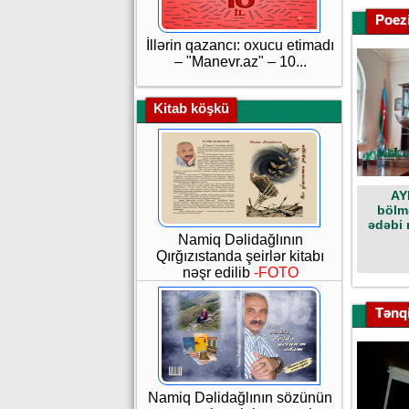
Poez
İllərin qazancı: oxucu etimadı
– "Manevr.az" – 10...
Kitab köşkü
AY
bölmə
ədəbi 
Namiq Dəlidağlının
Qırğızıstanda şeirlər kitabı
nəşr edilib
-FOTO
Tənqi
Namiq Dəlidağlının sözünün