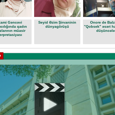
zami Gəncəvi
Seyid Əzim Şirvaninin
Onore de Balz
ıcılığında qadın
dünyagörüşü
”Qobsek” əsəri h
zlarının müasir
düşüncələ
erpretasiyası
o