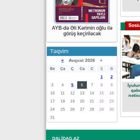
-
Sosi
AYB-də Əli Kərimin oğlu ilə
görüş keçiriləcək
Təqvim
«
Avqust 2026 »
Be
Ça
Ç
Ca
C
Ş
B
1
2
3
4
5
6
7
8
9
İyulun
qəb
10
11
12
13
14
15
16
nətic
17
18
19
20
21
22
23
24
25
26
27
28
29
30
31
DALİDAG.AZ