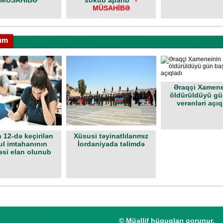
 MÜSAHİBƏ
söküb aparıb"
-
MÜSAHİBƏ
um
Əraqçi Xamene
öldürüldüyü gü
verənləri açıq
 12-də keçirilən
Xüsusi təyinatlılarımız
ul imtahanının
İordaniyada təlimdə
əsi elan olunub
© Müəllif hüquqları qorunur.