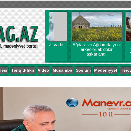
Ağdərə və Ağdamda yeni
Kəlbəcər 
arxeoloji abidələr
materiallar
aşkarlandı
Türk Dünyas
öyrənilməs
probl
nəsr
Tənqid-fikir
Video
Müsahibə
Sosium
Mədəniyyət
Tərc