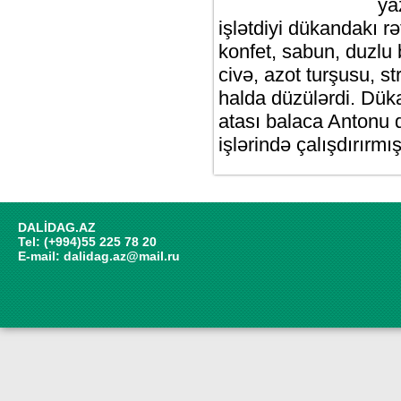
ya
işlətdiyi dükandakı r
konfet, sabun, duzlu 
civə, azot turşusu, s
halda düzülərdi. Dükan
atası balaca Antonu 
işlərində çalışdırırmı
DALİDAG.AZ
Tel: (+994)55 225 78 20
E-mail:
dalidag.az@mail.ru