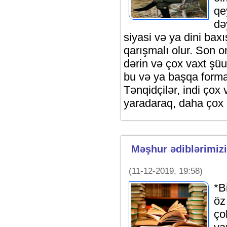
qe
də
siyasi və ya dini baxı
qarışmalı olur. Son on
dərin və çox vaxt şüur
bu və ya başqa formad
Tənqidçilər, indi çox 
yaradaraq, daha çox
Məşhur ədiblərimiz
(11-12-2019, 19:58)
*B
öz
ço