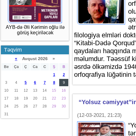
or
ol
qa
ət
AYB-də Əli Kərimin oğlu ilə
görüş keçiriləcək
filologiya elmləri do
“Kitabi-Dədə Qorqud” 
Təqvim
qaydaları haqqında 
məlumdur. Təəssüf ki,
«
Avqust 2026 »
əsrdə ölkəmizdə 1940
Be
Ça
Ç
Ca
C
Ş
B
orfoqrafiya lüğətinin 
1
2
3
4
5
6
7
8
9
10
11
12
13
14
15
16
17
18
19
20
21
22
23
“Yolsuz cəmiyyət”i
24
25
26
27
28
29
30
31
(12-03-2021, 21:23)
“Y
tə