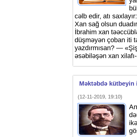
ya
bü
cəlb edir, atı saxlayı
Xan sağ olsun duadı
İbrahim xan təəccüblə
düşməyən çoban iti tə
yazdırmısan? — «Şiş
əsəbiləşən xan xilafı-
Məktəbdə kütbeyin i
(12-11-2019, 19:10)
An
də
ik
gö