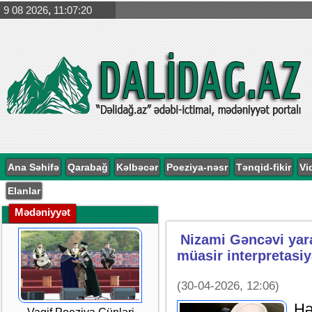
9 08 2026
,
11:07:21
Ana Səhifə
Qarabağ
Kəlbəcər
Poeziya-nəsr
Tənqid-fikir
Vi
Elanlar
Mədəniyyət
Nizami Gəncəvi yara
müasir interpretasiy
(30-04-2026, 12:06)
Hə