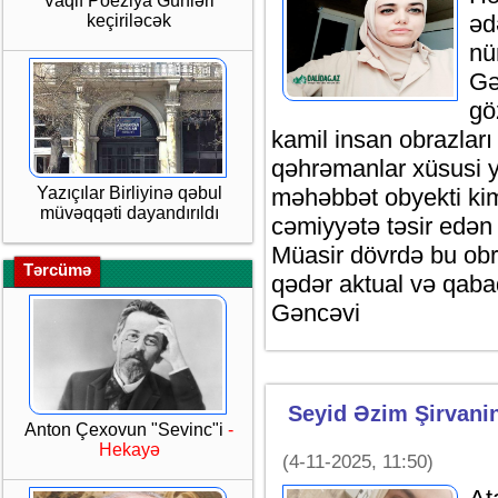
Vaqif Poeziya Günləri
əd
keçiriləcək
nü
Gə
gö
kamil insan obrazları 
qəhrəmanlar xüsusi y
Yazıçılar Birliyinə qəbul
məhəbbət obyekti kim
müvəqqəti dayandırıldı
cəmiyyətə təsir edən 
Müasir dövrdə bu obr
Tərcümə
qədər aktual və qaba
Gəncəvi
Seyid Əzim Şirvani
Anton Çexovun "Sevinc"i
-
Hekayə
(4-11-2025, 11:50)