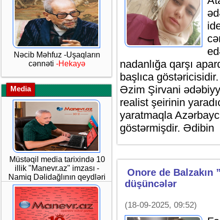
At
əd
id
cə
ed
Nəcib Məhfuz -Uşaqların
nadanlığa qarşı apa
cənnəti
-Hekayə
başlıca göstəricisidi
Əzim Şirvani ədəbiyy
Media
realist şeirinin yarad
yaratmaqla Azərbayca
göstərmişdir. Ədibin
Müstəqil media tarixində 10
illik "Manevr.az" imzası -
Onore de Balzakın 
Namiq Dəlidağlının qeydləri
düşüncələr
(18-09-2025, 09:52)