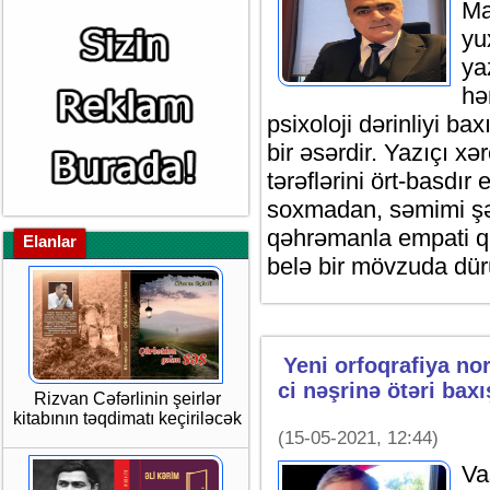
Ma
yu
ya
hə
psixoloji dərinliyi b
bir əsərdir. Yazıçı xə
tərəflərini ört-basdı
soxmadan, səmimi şə
qəhrəmanla empati qu
Elanlar
belə bir mövzuda dü
Yeni orfoqrafiya nor
ci nəşrinə ötəri baxı
Rizvan Cəfərlinin şeirlər
kitabının təqdimatı keçiriləcək
(15-05-2021, 12:44)
Va