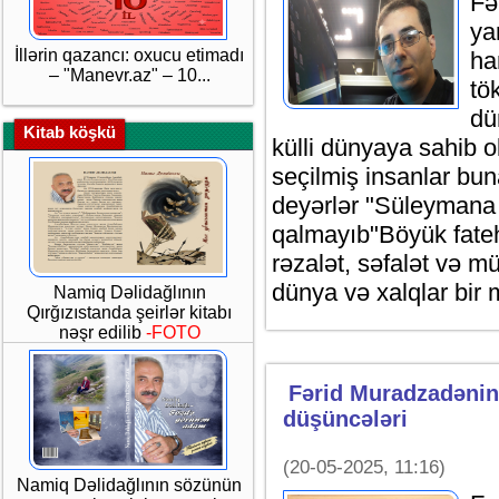
Fə
ya
İllərin qazancı: oxucu etimadı
ha
– "Manevr.az" – 10...
tö
dü
Kitab köşkü
külli dünyaya sahib
seçilmiş insanlar bun
deyərlər "Süleymana
qalmayıb"Böyük fatehl
rəzalət, səfalət və m
dünya və xalqlar bir 
Namiq Dəlidağlının
Qırğızıstanda şeirlər kitabı
nəşr edilib
-FOTO
Fərid Muradzadənin
düşüncələri
(20-05-2025, 11:16)
Namiq Dəlidağlının sözünün