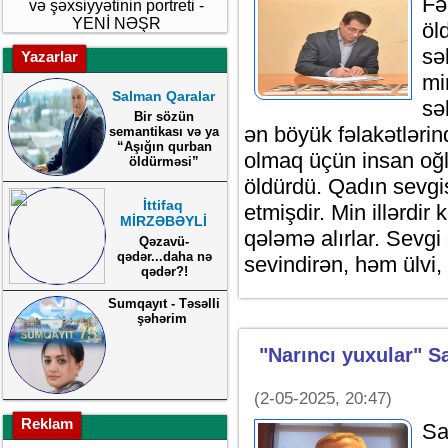
Fə
və şəxsiyyətinin portreti -
YENİ NƏŞR
öl
sə
Yazarlar
mi
Salman Qaralar
sə
Bir sözün
ən böyük fəlakətlərin
semantikası və ya
“Aşığın qurban
olmaq üçün insan oğlu
öldürməsi”
öldürdü. Qadın sevgis
İttifaq
etmişdir. Min illərdir 
MİRZƏBƏYLİ
qələmə alırlar. Sevgi
Qəzavü-
qədər...daha nə
sevindirən, həm ülvi, 
qədər?!
Sumqayıt - Təsəlli
şəhərim
"Narıncı yuxular" S
(2-05-2025, 20:47)
Reklam
Sa