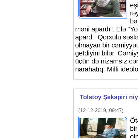
eş
rə
bə
məni apardı”. Elə “Y
apardı. Qorxulu səsl
olmayan bir cəmiyyət 
getdiyini bilər. Cəmiy
üçün də nizamsız cə
narahatıq. Milli ideol
Tolstoy Şekspiri ni
(12-12-2019, 09:47)
Öt
bi
ol