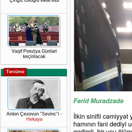
Çingiz Əlioğlu vəfat etdi
Vaqif Poeziya Günləri
keçiriləcək
Tərcümə
Fərid Muradzadə
Anton Çexovun "Sevinc"i
-
İlkin sinifli cəmiyyət
Hekayə
hamının fani dediyi u
gedimli, bir ucu ölü