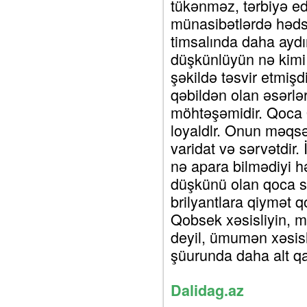
tükənməz, tərbiyə edə
münasibətlərdə həds
timsalında daha ay
düşkünlüyün nə kimi
şəkildə təsvir etmiş
qəbildən olan əsərlə
möhtəşəmidir. Qoca Q
loyaldlr. Onun məqs
varidat və sərvətdir
nə apara bilmədiyi hə
düşkünü olan qoca sə
brilyantlara qiymət 
Qobsek xəsisliyin, mö
deyil, ümumən xəsisli
şüurunda daha alt qa
Dalidag.az