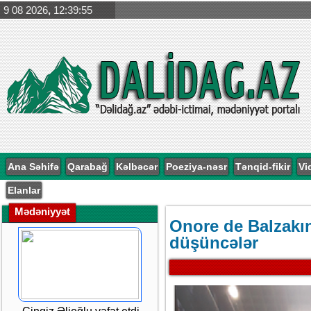
9 08 2026
,
12:39:56
Ana Səhifə
Qarabağ
Kəlbəcər
Poeziya-nəsr
Tənqid-fikir
Vi
Elanlar
Mədəniyyət
Onore de Balzakı
düşüncələr