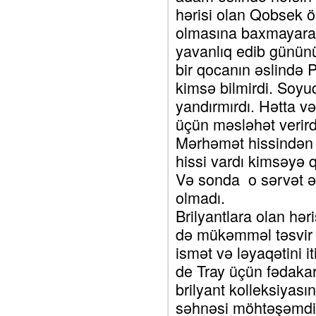
hərisi olan Qobsek 
olmasına baxmayaraq 
yavanlıq edib gününü 
bir qocanın əslində P
kimsə bilmirdi. Soyu
yandırmırdı. Hətta v
üçün məsləhət verird
Mərhəmət hissindən 
hissi vardı kimsəyə 
Və sonda o sərvət əs
olmadı.
Brilyantlara olan hər
də mükəmməl təsvir ed
ismət və ləyaqətini 
de Tray üçün fədakarl
brilyant kolleksiyas
səhnəsi möhtəşəmdir