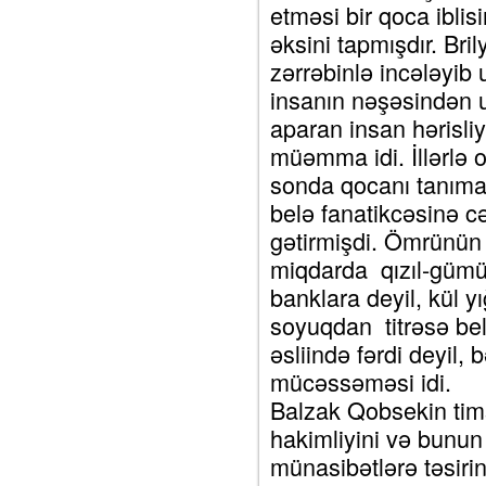
etməsi bir qoca ibli
əksini tapmışdır. Bril
zərrəbinlə incələyib
insanın nəşəsindən u
aparan insan hərisliy
müəmma idi. İllərlə 
sonda qocanı tanımad
belə fanatikcəsinə cə
gətirmişdi. Ömrünün 
miqdarda qızıl-güm
banklara deyil, kül yı
soyuqdan titrəsə be
əsliində fərdi deyil, b
mücəssəməsi idi.
Balzak Qobsekin tim
hakimliyini və bunun
münasibətlərə təsiri