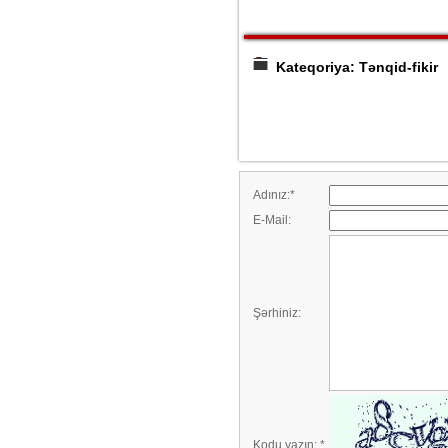
Kateqoriya: Tənqid-fikir
Adınız:
*
E-Mail:
Şərhiniz:
Kodu yazın:
*