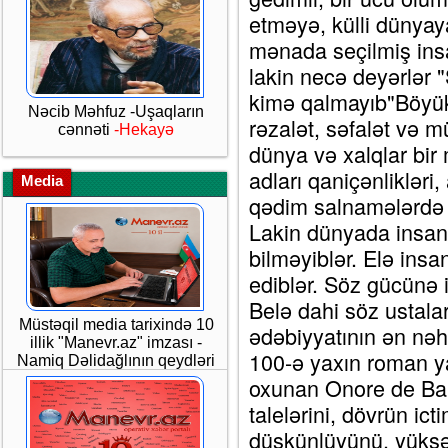
etməyə, külli dünyay
mənada seçilmiş ins
lakin necə deyərlər
kimə qalmayıb"Böyük f
Nəcib Məhfuz -Uşaqların
rəzalət, səfalət və m
cənnəti
-Hekayə
dünya və xalqlar bir
adları qaniçənlikləri,
Media
qədim salnamələrdə v
Lakin dünyada insan q
bilməyiblər. Elə insa
ediblər. Söz gücünə i
Belə dahi söz ustalar
Müstəqil media tarixində 10
ədəbiyyatının ən nəh
illik "Manevr.az" imzası -
100-ə yaxın roman y
Namiq Dəlidağlının qeydləri
oxunan Onore de Bal
talelərini, dövrün ict
düşkünlüyünü, yüksə