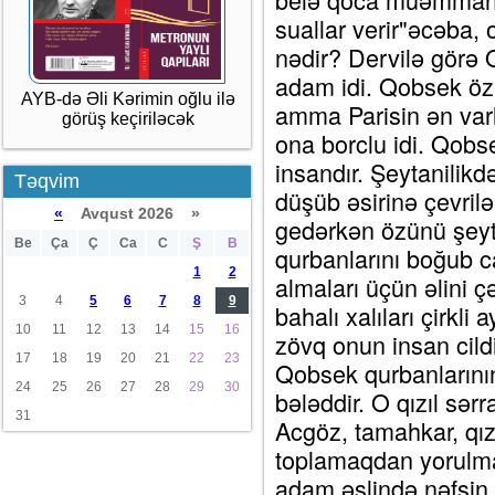
suallar verir"əcəba, 
nədir? Dervilə görə
adam idi. Qobsek özün
AYB-də Əli Kərimin oğlu ilə
amma Parisin ən varl
görüş keçiriləcək
ona borclu idi. Qobse
insandır. Şeytanilikdə
Təqvim
düşüb əsirinə çevri
«
Avqust 2026 »
gedərkən özünü şeyta
Be
Ça
Ç
Ca
C
Ş
B
qurbanlarını boğub c
1
2
almaları üçün əlini 
3
4
5
6
7
8
9
bahalı xalıları çirkli
10
11
12
13
14
15
16
zövq onun insan cild
17
18
19
20
21
22
23
Qobsek qurbanlarını
24
25
26
27
28
29
30
bələddir. O qızıl sərr
31
Acgöz, tamahkar, qız
toplamaqdan yorulma
adam əslində nəfsin 