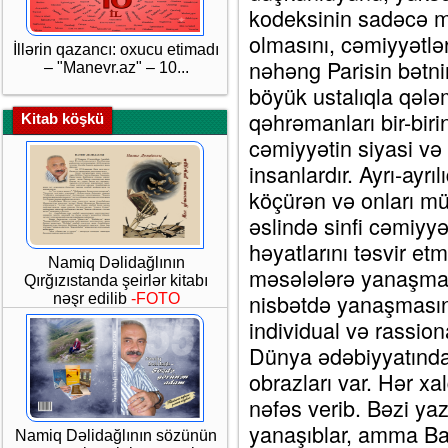
kodeksinin sadəcə m
olmasını, cəmiyyətlər
İllərin qazancı: oxucu etimadı
nəhəng Parisin bətnin
– "Manevr.az" – 10...
böyük ustalıqla qəl
qəhrəmanları bir-birin
Kitab köşkü
cəmiyyətin siyasi və
insanlardır. Ayrı-ayrı
köçürən və onları m
əslində sinfi cəmiyyə
həyatlarını təsvir e
Namiq Dəlidağlının
məsələlərə yanaşması
Qırğızıstanda şeirlər kitabı
nisbətdə yanaşmasınd
nəşr edilib
-FOTO
individual və rassio
Dünya ədəbiyyatında
obrazları var. Hər xa
nəfəs verib. Bəzi yaz
yanaşıblar, amma Ba
Namiq Dəlidağlının sözünün