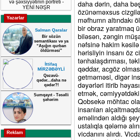
daha dərin, daha bəş
və şəxsiyyətinin portreti -
YENİ NƏŞR
özünəməxsus cizgilə
Yazarlar
məfhumn altındakı öl
bir obraz yaratmaq ü
Salman Qaralar
biləsən, zəngin müşa
Bir sözün
semantikası və ya
nəfsinə hakim kəsilə 
“Aşığın qurban
hərisliyin insanı öz c
öldürməsi”
tənhalaşdırması, tək
İttifaq
qəddar, acgöz olmas
MİRZƏBƏYLİ
getməməsi, digər ins
Qəzavü-
qədər...daha nə
dəyərləri itirib həyas
qədər?!
etmək, cəmiyyətdəki 
Sumqayıt - Təsəlli
Qobsekə möhtac olan
şəhərim
insanları alçaltmaq
əməlindən aldığı şey
ustalıqla qələmə alın
vicdanını alırdı. Vic
Reklam