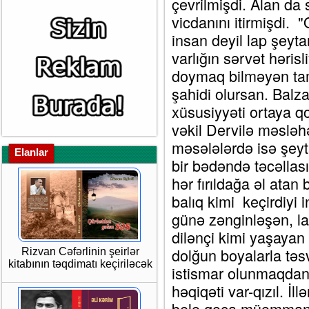
çevrilmişdi. Alan da 
vicdanını itirmişdi.
insan deyil lap şeyt
varlığın sərvət hərisl
doymaq bilməyən tam
şahidi olursan. Balza
xüsusiyyəti ortaya q
vəkil Dervilə məsləh
məsələlərdə isə şeyt
Elanlar
bir bədəndə təcəllas
hər fırıldağa əl atan 
balıq kimi keçirdiyi
günə zənginləşən, la
dilənçi kimi yaşayan
dolğun boyalarla tə
Rizvan Cəfərlinin şeirlər
kitabının təqdimatı keçiriləcək
istismar olunmaqdans
həqiqəti var-qızıl. İl
belə qoca müəmmanı