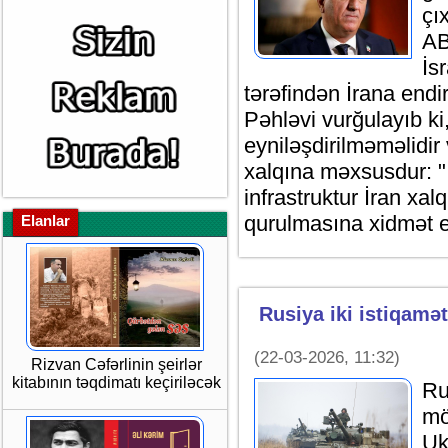
çı
AB
İs
tərəfindən İrana endir
Pəhləvi vurğulayıb ki
eyniləşdirilməməlidir 
xalqına məxsusdur: "İ
infrastruktur İran xa
qurulmasına xidmət e
Elanlar
Rusiya iki istiqamə
(22-03-2026, 11:32)
Rizvan Cəfərlinin şeirlər
kitabının təqdimatı keçiriləcək
Ru
mö
Uk