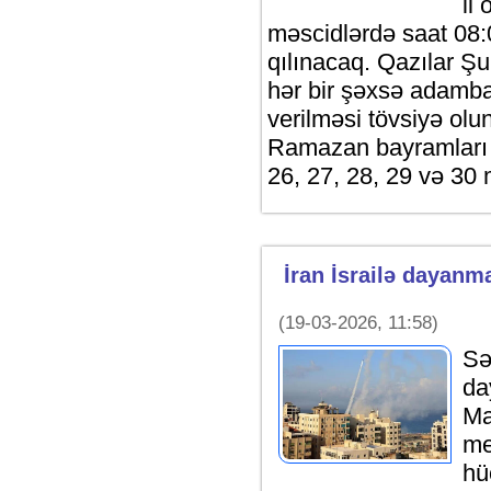
il
məscidlərdə saat 08:
qılınacaq. Qazılar Ş
hər bir şəxsə adamba
verilməsi tövsiyə olu
Ramazan bayramları i
26, 27, 28, 29 və 30 
İran İsrailə dayanm
(19-03-2026, 11:58)
Sə
da
Ma
me
hü