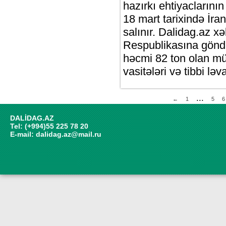
hazırkı ehtiyaclarını
18 mart tarixində İra
salınır. Dalidag.az xə
Respublikasına gönd
həcmi 82 ton olan mü
vasitələri və tibbi lə
...
←
1
5
6
DALİDAG.AZ
Tel: (+994)55 225 78 20
E-mail:
dalidag.az@mail.ru