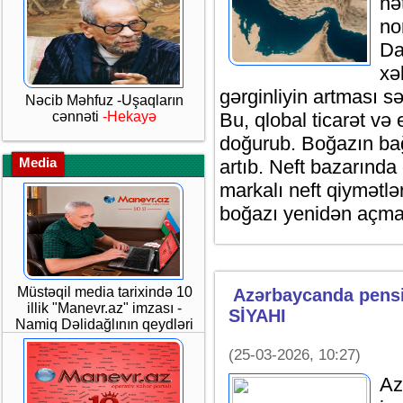
nə
no
Da
xə
gərginliyin artması s
Nəcib Məhfuz -Uşaqların
cənnəti
-Hekayə
Bu, qlobal ticarət və
doğurub. Boğazın bağl
Media
artıb. Neft bazarında 
markalı neft qiymətlə
boğazı yenidən açmaq
Müstəqil media tarixində 10
Azərbaycanda pensiy
illik "Manevr.az" imzası -
SİYAHI
Namiq Dəlidağlının qeydləri
(25-03-2026, 10:27)
Az