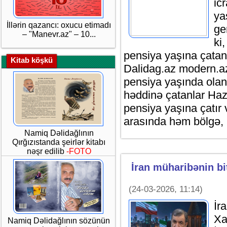
ic
ya
İllərin qazancı: oxucu etimadı
ge
– "Manevr.az" – 10...
ki
pensiya yaşına çatan 
Kitab köşkü
Dalidag.az modern.az
pensiya yaşında olan 
həddinə çatanlar Hazı
pensiya yaşına çatır 
arasında həm bölgə,
Namiq Dəlidağlının
Qırğızıstanda şeirlər kitabı
nəşr edilib
-FOTO
İran müharibənin bi
(24-03-2026, 11:14)
İr
Xa
Namiq Dəlidağlının sözünün