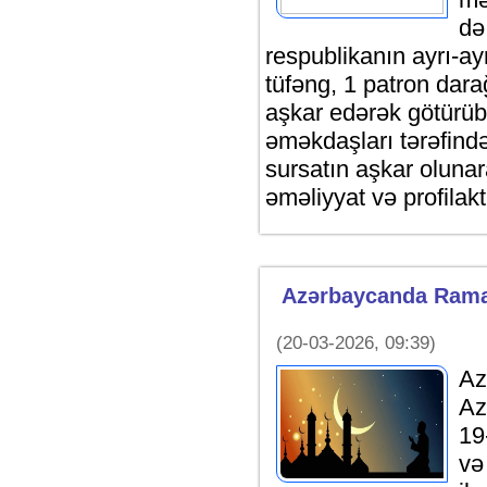
də
respublikanın ayrı-ay
tüfəng, 1 patron dara
aşkar edərək götürüblə
əməkdaşları tərəfind
sursatın aşkar oluna
əməliyyat və profilakti
Azərbaycanda Rama
(20-03-2026, 09:39)
Az
Az
19
və