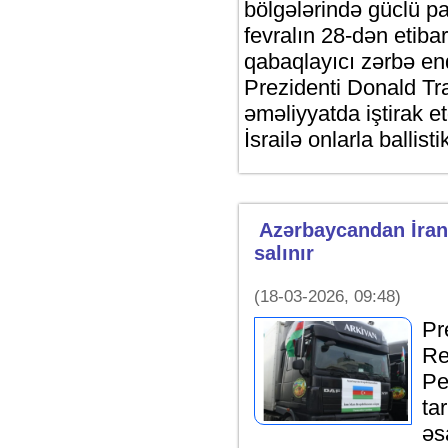
bölgələrində güclü par
fevralın 28-dən etiba
qabaqlayıcı zərbə e
Prezidenti Donald Tra
əməliyyatda iştirak et
İsrailə onlarla ballisti
Azərbaycandan İran
salınır
(18-03-2026, 09:48)
Pr
Re
Pe
ta
əs