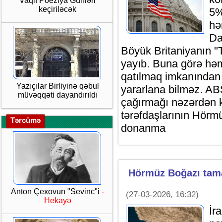
Vaqif Poeziya Günləri
keçiriləcək
5%
hə
Da
Böyük Britaniyanın "
yayıb. Buna görə həm
qatılmaq imkanından
Yazıçılar Birliyinə qəbul
yararlana bilməz. ABŞ
müvəqqəti dayandırıldı
çağırmağı nəzərdən 
tərəfdaşlarının Hörmü
Tərcümə
donanma
Hörmüz Boğazı tam
Anton Çexovun "Sevinc"i
-
(27-03-2026, 16:32)
Hekayə
İr