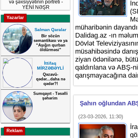
və şəxsiyyətinin portreti -
İn
YENİ NƏŞR
(S
Yazarlar
Mə
müharibənin dayandır
Salman Qaralar
Dalidag.az -ın məlum
Bir sözün
semantikası və ya
Dövlət Televiziyasın
“Aşığın qurban
öldürməsi”
müsahibəsində danışı
ziyan ödənilənə, bütü
İttifaq
qaldırılana və ABŞ-nin
MİRZƏBƏYLİ
qarışmayacağına dai
Qəzavü-
qədər...daha nə
qədər?!
Sumqayıt - Təsəlli
şəhərim
Şahın oğlundan ABŞ
(23-03-2026, 11:30)
İr
Reklam
gö