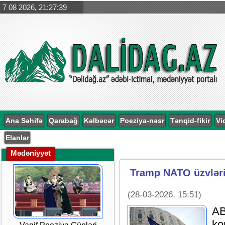
7 08 2026
,
21:27:40
Ana Səhifə
Qarabağ
Kəlbəcər
Poeziya-nəsr
Tənqid-fikir
Vi
Elanlar
Mədəniyyət
Tramp NATO üzvləri
(28-03-2026, 15:51)
AB
ko