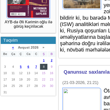
ye
zo
bildirir ki, bu barəd
AYB-də Əli Kərimin oğlu ilə
(ISW) analitikləri mə
görüş keçiriləcək
ki, Rusiya qoşunları
əməliyyatlarına başl
Təqvim
şəhərinə doğru irəlil
«
Avqust 2026 »
ki, növbəti mərhələl
Be
Ça
Ç
Ca
C
Ş
B
1
2
3
4
5
6
7
8
9
Qanunsuz saxlanıla
10
11
12
13
14
15
16
17
18
19
20
21
22
23
(21-03-2026, 21:21)
24
25
26
27
28
29
30
Öt
31
av
ba
mə