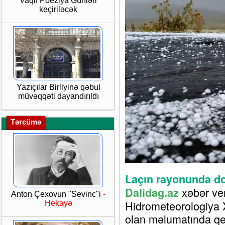
Vaqif Poeziya Günləri
keçiriləcək
Yazıçılar Birliyinə qəbul
müvəqqəti dayandırıldı
Tərcümə
Laçın rayonunda do
xəbər ver
Dalidag.az
Anton Çexovun "Sevinc"i
-
Hidrometeorologiya X
Hekayə
olan məlumatında qe