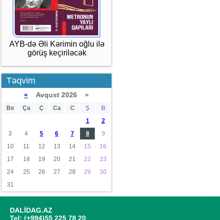
AYB-də Əli Kərimin oğlu ilə
görüş keçiriləcək
Təqvim
«
Avqust 2026 »
Be
Ça
Ç
Ca
C
Ş
B
1
2
3
4
5
6
7
8
9
10
11
12
13
14
15
16
17
18
19
20
21
22
23
24
25
26
27
28
29
30
31
DALİDAG.AZ
Tel: (+994)55 225 78 20