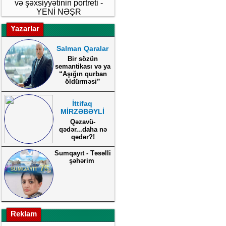
və şəxsiyyətinin portreti -
YENİ NƏŞR
Yazarlar
Salman Qaralar
Bir sözün
semantikası və ya
“Aşığın qurban
öldürməsi”
İttifaq
MİRZƏBƏYLİ
Qəzavü-
qədər...daha nə
qədər?!
Sumqayıt - Təsəlli
şəhərim
Reklam