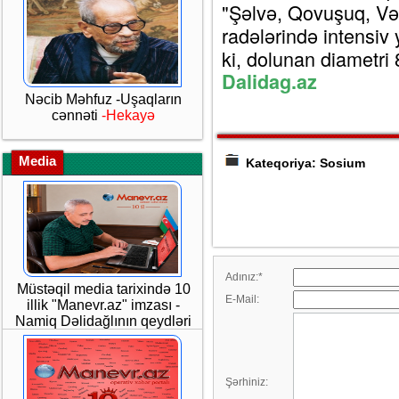
"Şəlvə, Qovuşuq, Vəl
radələrində intensiv y
ki, dolunan diametri
Dalidag.az
Nəcib Məhfuz -Uşaqların
cənnəti
-Hekayə
Media
Kateqoriya: Sosium
Adınız:
*
Müstəqil media tarixində 10
E-Mail:
illik "Manevr.az" imzası -
Namiq Dəlidağlının qeydləri
Şərhiniz: