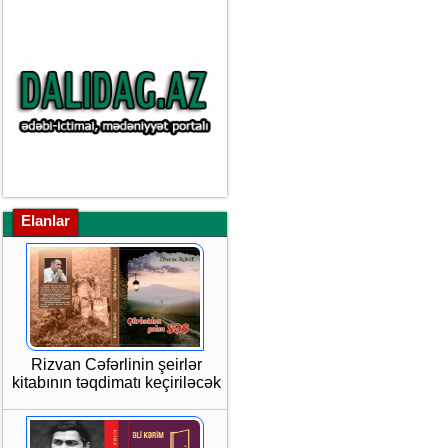
Elanlar
Rizvan Cəfərlinin şeirlər
kitabının təqdimatı keçiriləcək