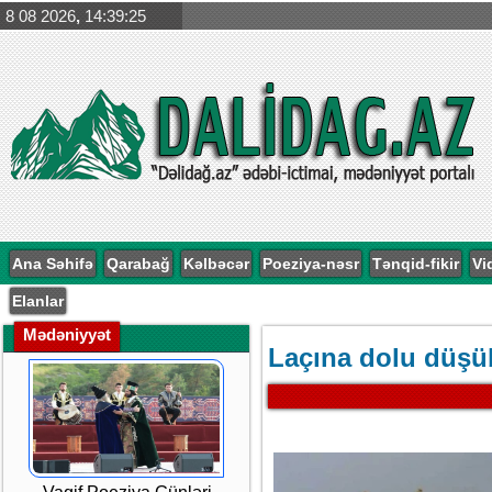
8 08 2026
,
14:39:25
Ana Səhifə
Qarabağ
Kəlbəcər
Poeziya-nəsr
Tənqid-fikir
Vi
Elanlar
Mədəniyyət
Laçına dolu düşü