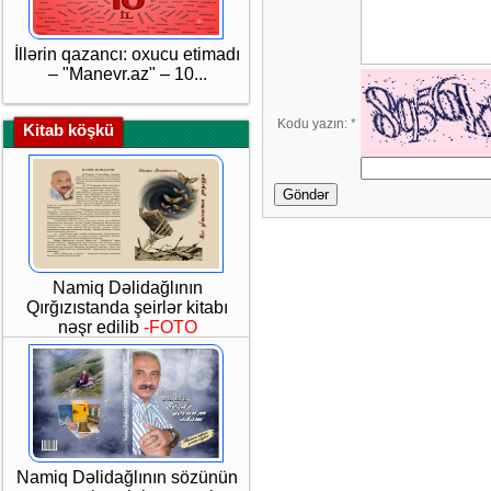
İllərin qazancı: oxucu etimadı
– "Manevr.az" – 10...
Kodu yazın:
*
Kitab köşkü
Göndər
Namiq Dəlidağlının
Qırğızıstanda şeirlər kitabı
nəşr edilib
-FOTO
Namiq Dəlidağlının sözünün