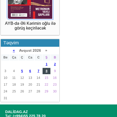
AYB-də Əli Kərimin oğlu ilə
görüş keçiriləcək
Təqvim
«
Avqust 2026 »
Be
Ça
Ç
Ca
C
Ş
B
1
2
3
4
5
6
7
8
9
10
11
12
13
14
15
16
17
18
19
20
21
22
23
24
25
26
27
28
29
30
31
DALİDAG.AZ
Tel: (+994)55 225 78 20