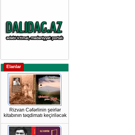
Elanlar
Rizvan Cəfərlinin şeirlər
kitabının təqdimatı keçiriləcək