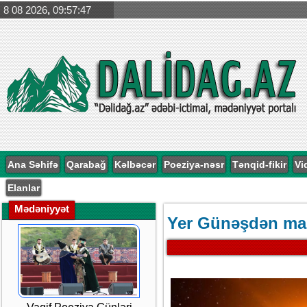
8 08 2026
,
09:57:47
Ana Səhifə
Qarabağ
Kəlbəcər
Poeziya-nəsr
Tənqid-fikir
Vi
Elanlar
Mədəniyyət
Yer Günəşdən ma