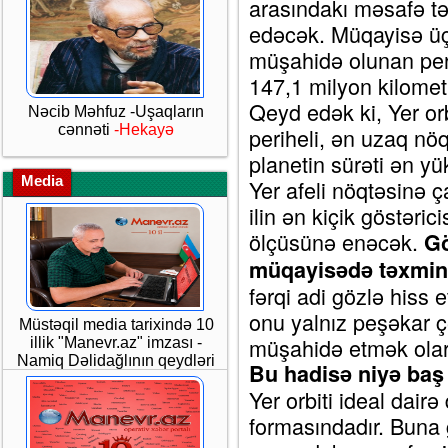
arasındakı məsafə tə
edəcək. Müqayisə üç
müşahidə olunan per
147,1 milyon kilometr
Qeyd edək ki, Yer or
Nəcib Məhfuz -Uşaqların
cənnəti
-Hekayə
periheli, ən uzaq nöqt
planetin sürəti ən yü
Media
Yer afeli nöqtəsinə 
ilin ən kiçik göstəri
ölçüsünə enəcək.
Gö
müqayisədə təxminən
fərqi adi gözlə hiss
onu yalnız peşəkar ç
Müstəqil media tarixində 10
müşahidə etmək olar
illik "Manevr.az" imzası -
Namiq Dəlidağlının qeydləri
Bu hadisə niyə baş 
Yer orbiti ideal dairə
formasındadır. Buna 