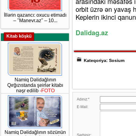
arasındakı məsafəs il
orbit üzrə ən yavaş h
Keplerin ikinci qanun
İllərin qazancı: oxucu etimadı
– "Manevr.az" – 10...
Dalidag.az
Kitab köşkü
Kateqoriya: Sosium
Namiq Dəlidağlının
Qırğızıstanda şeirlər kitabı
nəşr edilib
-FOTO
Adınız:
*
E-Mail:
Namiq Dəlidağlının sözünün
Şərhiniz: