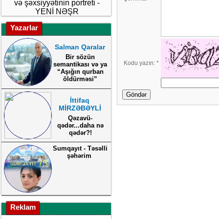
və şəxsiyyətinin portreti -
YENİ NƏŞR
Yazarlar
Salman Qaralar
Bir sözün
Kodu yazın:
*
semantikası və ya
“Aşığın qurban
öldürməsi”
Göndər
İttifaq
MİRZƏBƏYLİ
Qəzavü-
qədər...daha nə
qədər?!
Sumqayıt - Təsəlli
şəhərim
Reklam