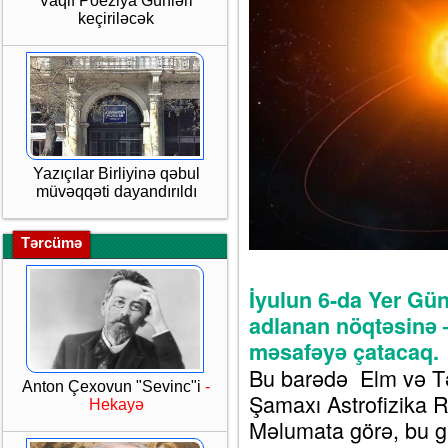
Vaqif Poeziya Günləri
keçiriləcək
Yazıçılar Birliyinə qəbul
müvəqqəti dayandırıldı
Tərcümə
İyulun 6-da Yer Günə
adlanan nöqtəsin
məsafəyə çatacaq.
Bu barədə Elm və Təh
Anton Çexovun "Sevinc"i
-
Şamaxı Astrofizika 
Hekayə
Məlumata görə, bu g