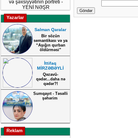
və şəxsiyyətinin portreti -
YENİ NƏŞR
Göndər
Yazarlar
Salman Qaralar
Bir sözün
semantikası və ya
“Aşığın qurban
öldürməsi”
İttifaq
MİRZƏBƏYLİ
Qəzavü-
qədər...daha nə
qədər?!
Sumqayıt - Təsəlli
şəhərim
Reklam