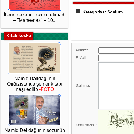
Kateqoriya: Sosium
İllərin qazancı: oxucu etimadı
– "Manevr.az" – 10...
Kitab köşkü
Adınız:
*
E-Mail:
Namiq Dəlidağlının
Qırğızıstanda şeirlər kitabı
Şərhiniz:
nəşr edilib
-FOTO
Kodu yazın:
*
Namiq Dəlidağlının sözünün