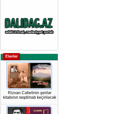
Elanlar
Rizvan Cəfərlinin şeirlər
kitabının təqdimatı keçiriləcək