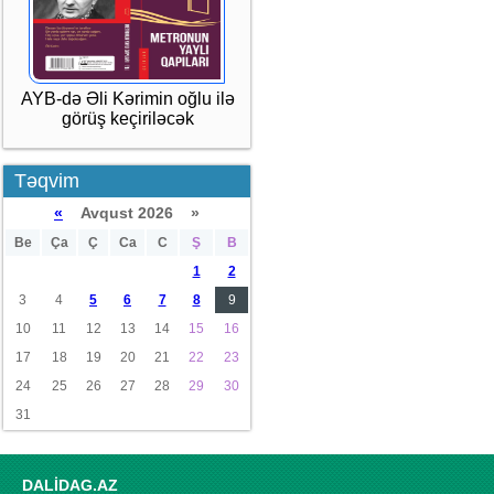
AYB-də Əli Kərimin oğlu ilə
görüş keçiriləcək
Təqvim
«
Avqust 2026 »
Be
Ça
Ç
Ca
C
Ş
B
1
2
3
4
5
6
7
8
9
10
11
12
13
14
15
16
17
18
19
20
21
22
23
24
25
26
27
28
29
30
31
DALİDAG.AZ