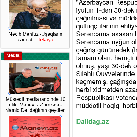
"Azərbaycan Respubli
iyulun 1-dən 30-dək 
çağırılması və müddət
qulluqçularının ehti
Sərəncama əsasən həy
Nəcib Məhfuz -Uşaqların
Sərəncama uyğun ola
cənnəti
-Hekayə
çağırış gününədək (h
Media
tamam olan, həmçini
olmuş, yaşı 30-dək 
Silahlı Qüvvələrində
keçməmiş, çağırışd
hərbi xidmətdən az
Respublikası vətənda
Müstəqil media tarixində 10
müddətli həqiqi hərbi
illik "Manevr.az" imzası -
Namiq Dəlidağlının qeydləri
Dalidag.az