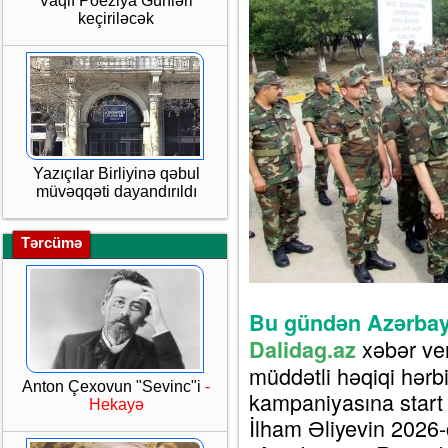
Vaqif Poeziya Günləri
keçiriləcək
Yazıçılar Birliyinə qəbul
müvəqqəti dayandırıldı
Tərcümə
Bu gündən Azərbayca
xəbər ve
Dalidag.az
müddətli həqiqi hərb
Anton Çexovun "Sevinc"i
-
kampaniyasına start 
Hekayə
İlham Əliyevin 2026-