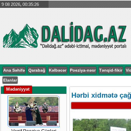
9 08 2026
,
00:35:26
Ana Səhifə
Qarabağ
Kəlbəcər
Poeziya-nəsr
Tənqid-fikir
Vi
Elanlar
Mədəniyyət
Hərbi xidmətə çağ