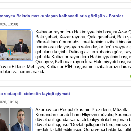
Qocayev Bakıda məskunlaşan kəlbəcərlilərlə görüşüb - Fotolar
026, 13:38)
Kəlbəcər rayon İcra Hakimiyyətinin başçısı Azər
Bakı şəhəri, Xəzər rayonu, Qala qəsəbəsi, Bakı ş
nömrəli tam ümumtəhsil məktəbinin inzibati binas
həmin ərazidə yaşayan vətəndaşlar üçün səyyar-
qəbulunu keçirib. Dalidag.az -ın xəbərinə görə, sə
qəbulda Kəlbəcər rayon İcra Hakimiyyətinin başçı
Qocayev, Kəlbəcər rayon İcra Hakimiyyəti başçıs
müavini Eldəniz Mehtiyev, Kəlbəcər RİH başçısının inzibati ərazi dairəs
ələri və həmin ərazidə
ə sədaqətli xidmətin layiqli qiyməti
026, 10:16)
Azərbaycan Respublikasının Prezidenti, Müzəffər 
Komandan cənab İlham Əliyevin müvafiq Sərəncam
dövlət qulluğunda səmərəli fəaliyyəti ilə fərqlənən b
dövlət qulluqçusu “Dövlət qulluğunda fərqlənməyə
medalı ilə təltif edilmişdir. Qürurverici haldır ki, təltif