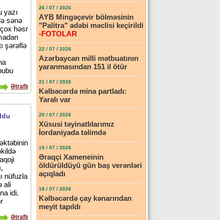
26 / 07 / 2026
u yazı
AYB Mingəçevir bölməsinin
də sənə
"Palitra" ədəbi məclisi keçirildi
a çox həsr
-FOTOLAR
mmadan
ı şərəflə
22 / 07 / 2026
Azərbaycan milli mətbuatının
na
yaranmasından 151 il ötür
hbubu
21 / 07 / 2026
Ətraflı
Kəlbəcərdə mina partladı:
Yaralı var
oldu
20 / 07 / 2026
Xüsusi təyinatlılarımız
İordaniyada təlimdə
əktəbinin
19 / 07 / 2026
kildə
Əraqçi Xameneinin
aqoji
öldürüldüyü gün baş verənləri
,
açıqladı
ı nüfuzla
 ali
18 / 07 / 2026
a idi.
Kəlbəcərdə çay kənarından
r
meyit tapıldı
Ətraflı