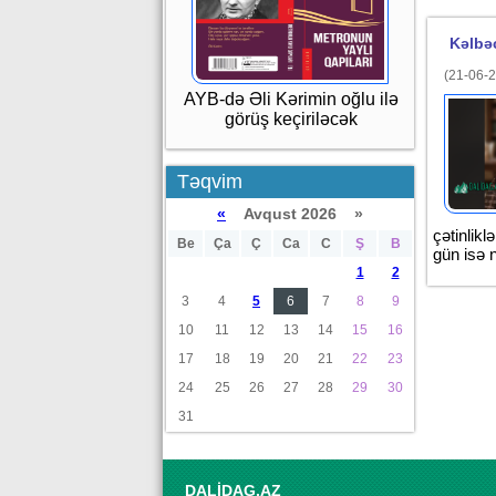
Kəlbəc
(21-06-2
AYB-də Əli Kərimin oğlu ilə
görüş keçiriləcək
Təqvim
«
Avqust 2026 »
çətinlik
Be
Ça
Ç
Ca
C
Ş
B
gün isə 
1
2
3
4
5
6
7
8
9
10
11
12
13
14
15
16
17
18
19
20
21
22
23
24
25
26
27
28
29
30
31
DALİDAG.AZ