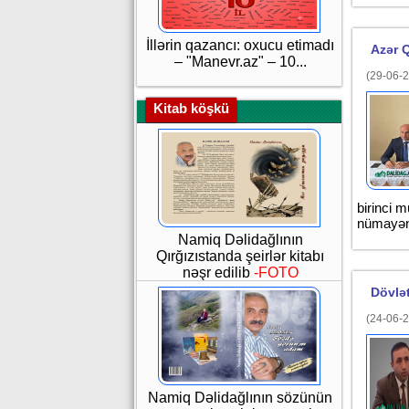
İllərin qazancı: oxucu etimadı
Azər 
– "Manevr.az" – 10...
(29-06-2
Kitab köşkü
birinci 
nümayənd
Namiq Dəlidağlının
Qırğızıstanda şeirlər kitabı
nəşr edilib
-FOTO
Dövlət
(24-06-2
Namiq Dəlidağlının sözünün