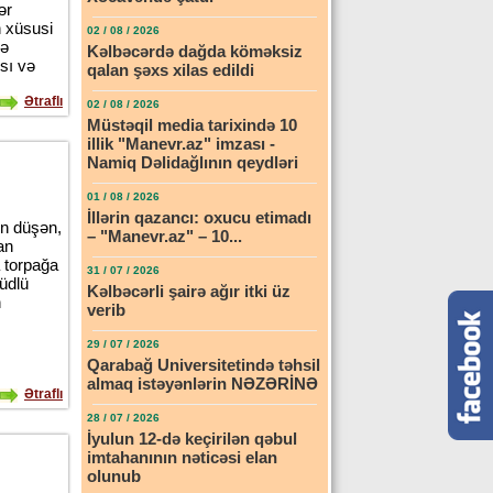
ər
 xüsusi
02 / 08 / 2026
və
Kəlbəcərdə dağda köməksiz
sı və
qalan şəxs xilas edildi
Ətraflı
02 / 08 / 2026
Müstəqil media tarixində 10
illik "Manevr.az" imzası -
Namiq Dəlidağlının qeydləri
01 / 08 / 2026
İllərin qazancı: oxucu etimadı
in düşən,
– "Manevr.az" – 10...
an
 torpağa
31 / 07 / 2026
lüdlü
Kəlbəcərli şairə ağır itki üz
n
verib
29 / 07 / 2026
Qarabağ Universitetində təhsil
almaq istəyənlərin NƏZƏRİNƏ
Ətraflı
28 / 07 / 2026
İyulun 12-də keçirilən qəbul
imtahanının nəticəsi elan
olunub