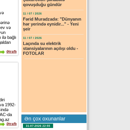
qovuşduğu gündür
və
11 / 07 / 2026
Fərid Muradzadə: "Dünyanın
ərinə
hər yerində eynidir..." - Yeni
yev və
şeir
vun
ilə bağlı
11 / 07 / 2026
ğaldan
Laçında su elektrik
stansiyalarının açılışı oldu -
Ətraflı
FOTOLAR
iri
eva 1992-
sində
TAC-da
Ən çox oxunanlar
dag.az
Ətraflı
31-07-2026 22:55