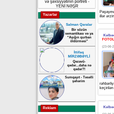
və şəxsiyyətinin portreti -
YENİ NƏŞR
Paşayev 
Yazarlar
illər ərz
Salman Qaralar
Bir sözün
semantikası və ya
Kəlbəc
“Aşığın qurban
FOTO
öldürməsi”
(23-06-2
İttifaq
MİRZƏBƏYLİ
Qəzavü-
qədər...daha nə
qədər?!
Sumqayıt - Təsəlli
şəhərim
rəhbərli
keçirilə
Kəlbəc
Reklam