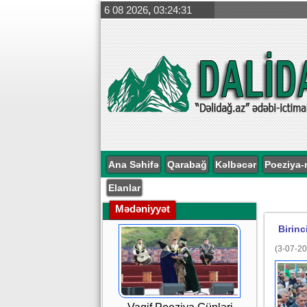
6 08 2026
,
03:24:32
Ana Səhifə
Qarabağ
Kəlbəcər
Poeziya-
Elanlar
Mədəniyyət
Birinc
(3-07-20