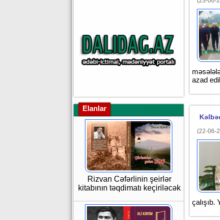
(23-06-2
məsələlə
azad edi
Elanlar
Kəlbəc
(22-06-2
Rizvan Cəfərlinin şeirlər
kitabının təqdimatı keçiriləcək
çalışıb.