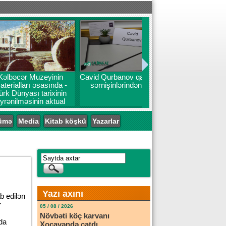
Muzeyinin
Cavid Qurbanov qatarın ilk
ı əsasında -
sərnişinlərindən oldu
ı tarixinin
inin aktual
emləri
ümə
Media
Kitab köşkü
Yazarlar
Yazı axını
b edilən
r
05 / 08 / 2026
.
Növbəti köç karvanı
ida
Xocavəndə çatdı