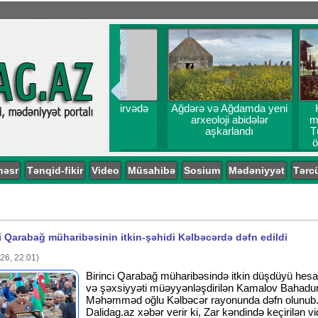
Ağdərə və Ağdamda yeni
Kəlbəcər 
arxeoloji abidələr
materiallar
aşkarlandı
Türk Dünyas
öyrənilməs
probl
nəsr
Tənqid-fikir
Video
Müsahibə
Sosium
Mədəniyyət
Tərc
i Qarabağ müharibəsinin itkin-şəhidi Kəlbəcərdə dəfn edildi
26, 22:01)
Birinci Qarabağ müharibəsində itkin düşdüyü hesa
və şəxsiyyəti müəyyənləşdirilən Kamalov Bahadu
Məhəmməd oğlu Kəlbəcər rayonunda dəfn olunub
Dalidag.az xəbər verir ki, Zar kəndində keçirilən v