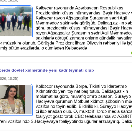
026, 18:20)
Kəlbəcər rayonunda Azərbaycan Respublikası
Prezidentinin xüsusi nümayəndəsi Bəşir Hacıyev 
Kəlbəcər rayon Ağsaqqallar Şurasının sədri Aqil
Məmmədov sakinlərlə görüşüb. Dalidag.az -ın xəb
görə, prezidentin xüsusi nümayəndəsi Bəşir Hacı
rayon Ağsaqqallar Şurasının sədri Aqil Məmmədo
sakinlərlə görüşü zamanı onların gündəlik həyatları 
r müzakirə olunub. Görüşdə Prezident İlham Əliyevin rəhbərliyi ilə iş
lmiş bütün ərazilərdə, o cümlədən Kəlbəcərdə
ərdə dövlət xidmətində yeni kadr təyinatı olub
026, 10:25)
Kəlbəcər rayonunda Bərpa, Tikinti və İdarəetmə
Xidmətində yeni təyinat baş tutub. Dalidag.az -ın
məlumatına görə, müvafiq əmrə əsasən, Sürayyə
Hacıyeva qurumun Mətbuat xidməti şöbəsinin müd
vəzifəsinə təyin edilib. Bildirilib ki, Sürayyə Hacıy
ci ildə anadan olub. O, müxtəlif illərdə media sahə
fəaliyyət göstərərək CBC telekanalında və AZƏR
 Yeni vəzifəsində S.Hacıyevaya fəaliyyətində uğurlar arzulayırıq. Dali