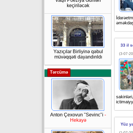
Vaqif Poeziya Günləri
keçiriləcək
İdarəetm
əməkdaşl
33 il
Yazıçılar Birliyinə qəbul
(3-07-20
müvəqqəti dayandırıldı
Tərcümə
sakinləri
ictimaiyy
Anton Çexovun "Sevinc"i
-
Hekayə
Yüz ya
(1-07-20