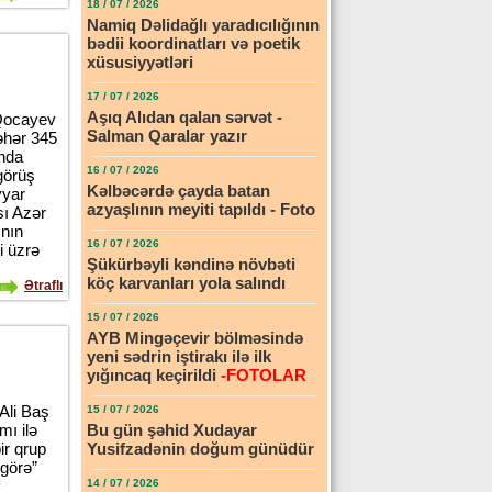
18 / 07 / 2026
Namiq Dəlidağlı yaradıcılığının
bədii koordinatları və poetik
xüsusiyyətləri
17 / 07 / 2026
Aşıq Alıdan qalan sərvət -
 Qocayev
Salman Qaralar yazır
əhər 345
ında
16 / 07 / 2026
görüş
Kəlbəcərdə çayda batan
yyar
azyaşlının meyiti tapıldı - Foto
sı Azər
ının
16 / 07 / 2026
i üzrə
Şükürbəyli kəndinə növbəti
köç karvanları yola salındı
Ətraflı
15 / 07 / 2026
AYB Mingəçevir bölməsində
yeni sədrin iştirakı ilə ilk
yığıncaq keçirildi
-FOTOLAR
Ali Baş
15 / 07 / 2026
ı ilə
Bu gün şəhid Xudayar
ir qrup
Yusifzadənin doğum günüdür
 görə”
14 / 07 / 2026