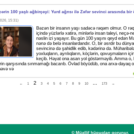
ərin 100 yaşlı ağbirçəyi: Yurd ağrısı ilə Zəfər sevinci arasında bir
026, 15:31)
Bəzən bir insanın yaşı sadəcə rəqəm olmur. O rə
içində yüzlərlə xatirə, minlərlə insan taleyi, neçə-
nəslin izi yaşayır. Bu gün 100 yaşını qeyd edən 
nənə də belə insanlardandır. O, bir əsrdir bu düny
sevincinə də şahidlik edib, kədərinə də. Müharibələ
yoxluqların, ayrılıqların, köçlərin, qovuşmaların iç
keçib. Həyat ona asan yol göstərməyib. Amma o, 
lərin qarşısında sınmamağı bacarıb. Övlad böyüdüb, ona arxa-dayaq o
nəvə və
2
...
←
1
3
4
5
6
7
8
9
10
173
→
© Müəllif hüquqları qorunur.