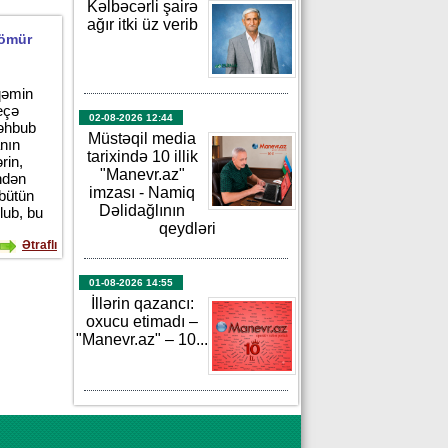
Kəlbəcərli şairə
ağır itki üz verib
 ömür
qəmin
neçə
02-08-2026 12:44
Məhbub
Müstəqil media
anın
tarixində 10 illik
rin,
"Manevr.az"
indən
imzası - Namiq
bütün
Dəlidağlının
lub, bu
qeydləri
Ətraflı
01-08-2026 14:55
İllərin qazancı:
oxucu etimadı –
"Manevr.az" – 10...