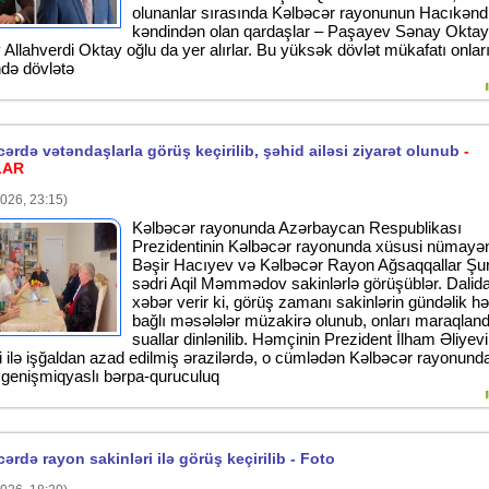
olunanlar sırasında Kəlbəcər rayonunun Hacıkənd
kəndindən olan qardaşlar – Paşayev Sənay Oktay
Allahverdi Oktay oğlu da yer alırlar. Bu yüksək dövlət mükafatı onlar
ində dövlətə
ərdə vətəndaşlarla görüş keçirilib, şəhid ailəsi ziyarət olunub
-
LAR
026, 23:15)
Kəlbəcər rayonunda Azərbaycan Respublikası
Prezidentinin Kəlbəcər rayonunda xüsusi nümayə
Bəşir Hacıyev və Kəlbəcər Rayon Ağsaqqallar Şu
sədri Aqil Məmmədov sakinlərlə görüşüblər. Dalid
xəbər verir ki, görüş zamanı sakinlərin gündəlik həy
bağlı məsələlər müzakirə olunub, onları maraqland
suallar dinlənilib. Həmçinin Prezident İlham Əliyev
yi ilə işğaldan azad edilmiş ərazilərdə, o cümlədən Kəlbəcər rayonund
n genişmiqyaslı bərpa-quruculuq
ərdə rayon sakinləri ilə görüş keçirilib - Foto