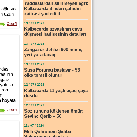
Yaddaşlardan silinməyən ağrı:
Kəlbəcərdə 8 fidan şəhidin
 oğlu və
xatirəsi yad edilib
ın uzun
13 / 07 / 2026
Ətraflı
Kəlbəcərdə azyaşlının çaya
düşməsi hadisəsinin detalları
13 / 07 / 2026
Zəngəzur dəhlizi 600 min iş
yeri yaradacaq
13 / 07 / 2026
ndəsi
Şuşa Forumu başlayır - 53
rasının
ölkə təmsil olunur
ag.az
atı ilə
12 / 07 / 2026
ıran
Kəlbəcərdə 11 yaşlı uşaq çaya
in
düşdü
a həyata
12 / 07 / 2026
Ətraflı
Söz ruhuna köklənən ömür:
Sevinc Qərib – 50
11 / 07 / 2026
Milli Qəhrəman Şahlar
Şükürovun şəhadətə