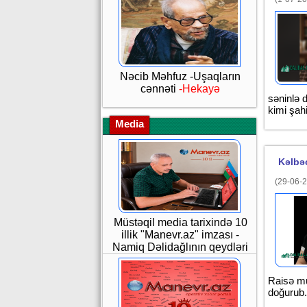
Nəcib Məhfuz -Uşaqların
cənnəti
-Hekayə
səninlə 
kimi şah
Media
Kəlbəc
(29-06-2
Müstəqil media tarixində 10
illik "Manevr.az" imzası -
Namiq Dəlidağlının qeydləri
Raisə mü
doğurub.