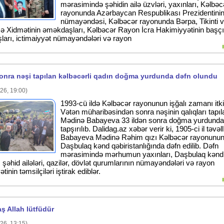
mərasimində şəhidin ailə üzvləri, yaxınları, Kəlbəc
rayonunda Azərbaycan Respublikası Prezidentinin
nümayəndəsi, Kəlbəcər rayonunda Bərpa, Tikinti 
ə Xidmətinin əməkdaşları, Kəlbəcər Rayon İcra Hakimiyyətinin başçı
arı, ictimaiyyət nümayəndələri və rayon
 sonra nəşi tapılan kəlbəcərli qadın doğma yurdunda dəfn olundu
26, 19:00)
1993-cü ildə Kəlbəcər rayonunun işğalı zamanı itk
Vətən müharibəsindən sonra nəşinin qalıqları tapıl
Mədinə Babayeva 33 ildən sonra doğma yurdunda
tapşırılıb. Dalidag.az xəbər verir ki, 1905-ci il təvəl
Babayeva Mədinə Rəhim qızı Kəlbəcər rayonunu
Daşbulaq kənd qəbiristanlığında dəfn edilib. Dəfn
mərasimində mərhumun yaxınları, Daşbulaq kənd
, şəhid ailələri, qazilər, dövlət qurumlarının nümayəndələri və rayon
ətinin təmsilçiləri iştirak ediblər.
ş Allah lütfüdür
26, 13:15)