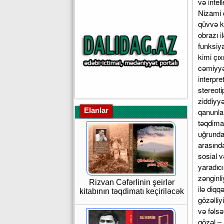
Elanlar
Rizvan Cəfərlinin şeirlər
kitabının təqdimatı keçiriləcək