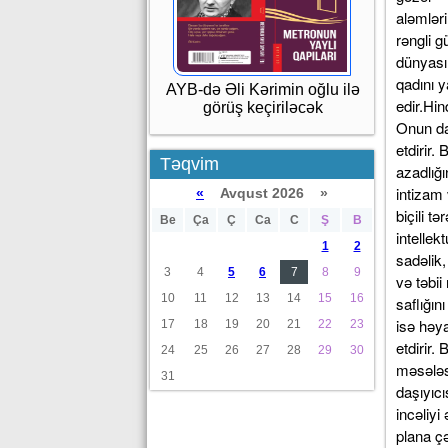
AYB-də Əli Kərimin oğlu ilə
görüş keçiriləcək
Təqvim
«
Avqust 2026 »
Be
Ça
Ç
Ca
C
Ş
B
1
2
3
4
5
6
7
8
9
10
11
12
13
14
15
16
17
18
19
20
21
22
23
24
25
26
27
28
29
30
31