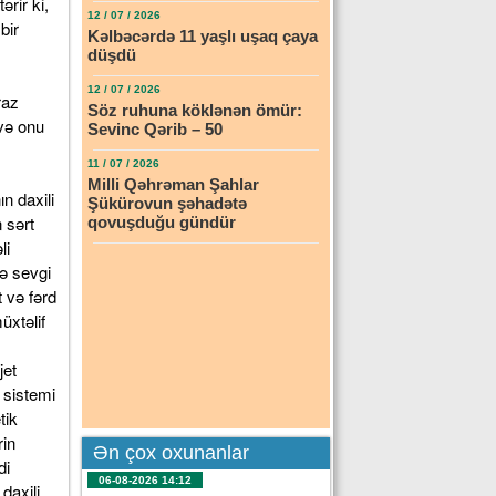
12 / 07 / 2026
Kəlbəcərdə 11 yaşlı uşaq çaya
düşdü
12 / 07 / 2026
Söz ruhuna köklənən ömür:
Sevinc Qərib – 50
11 / 07 / 2026
Milli Qəhrəman Şahlar
Şükürovun şəhadətə
qovuşduğu gündür
Ən çox oxunanlar
06-08-2026 14:12