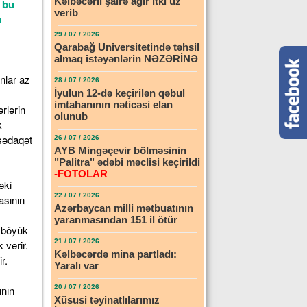
Kəlbəcərli şairə ağır itki üz
 bu
verib
u
29 / 07 / 2026
Qarabağ Universitetində təhsil
almaq istəyənlərin NƏZƏRİNƏ
28 / 07 / 2026
İyulun 12-də keçirilən qəbul
imtahanının nəticəsi elan
olunub
26 / 07 / 2026
AYB Mingəçevir bölməsinin
"Palitra" ədəbi məclisi keçirildi
-FOTOLAR
22 / 07 / 2026
Azərbaycan milli mətbuatının
yaranmasından 151 il ötür
21 / 07 / 2026
Kəlbəcərdə mina partladı:
Yaralı var
20 / 07 / 2026
Xüsusi təyinatlılarımız