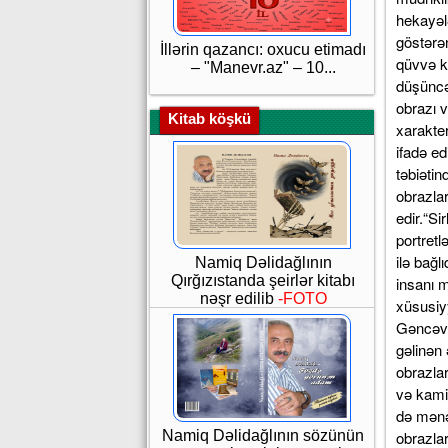
İllərin qazancı: oxucu etimadı
– "Manevr.az" – 10...
Kitab köşkü
Namiq Dəlidağlının
Qırğızıstanda şeirlər kitabı
nəşr edilib
-FOTO
Namiq Dəlidağlının sözünün