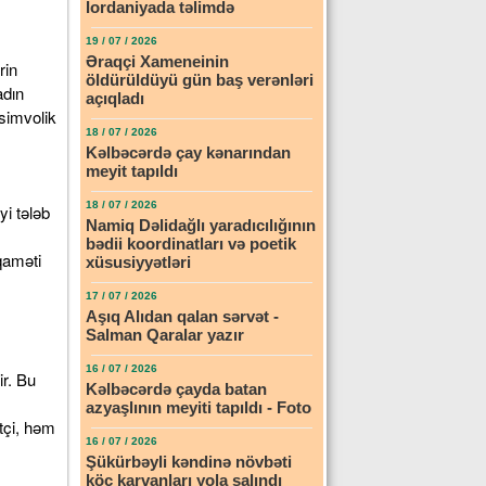
İordaniyada təlimdə
19 / 07 / 2026
Əraqçi Xameneinin
öldürüldüyü gün baş verənləri
açıqladı
18 / 07 / 2026
Kəlbəcərdə çay kənarından
meyit tapıldı
18 / 07 / 2026
Namiq Dəlidağlı yaradıcılığının
bədii koordinatları və poetik
xüsusiyyətləri
17 / 07 / 2026
Aşıq Alıdan qalan sərvət -
Salman Qaralar yazır
16 / 07 / 2026
Kəlbəcərdə çayda batan
azyaşlının meyiti tapıldı - Foto
16 / 07 / 2026
Şükürbəyli kəndinə növbəti
köç karvanları yola salındı