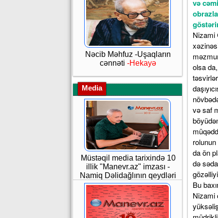
və cəmi
obrazla
göstərir
Nizami Gəncəvi yaradıcılığının ilk böyük poeması olan “Sirlər xəzinəsi” digər əsərlərindən fərqli olaraq süjet xəttindən çox, didaktik-fəlsəfi məzmunu ilə seçilir. Bu əsərdə konkret və geniş təsvir olunan qadın qəhrəmanlar az olsa da, qadın obrazı müxtəlif hekayələr, rəvayətlər və ümumiləşdirilmiş bədii təsvirlər vasitəsilə təqdim olunur. Nizami burada qadını daha çox mənəvi dəyərlərin daşıyıcısı, əxlaq və kamillik nümunəsi kimi təqdim edir.Əsərdə qadın obrazı ilk növbədə ana timsalında yüksək dəyərləndirilir. Ana obrazı mərhəmət, qayğı, sədaqət və saf məhəbbətin simvolu kimi təqdim olunur. Nizami üçün ana yalnız övlad böyüdən bir insan deyil, həm də cəmiyyətin mənəvi əsaslarını formalaşdıran müqəddəs varlıqdır. Müasir interpretasiyada bu yanaşma qadının ailə daxilindəki rolunun yüksək qiymətləndirilməsi ilə yanaşı, onun tərbiyəvi və sosial funksiyasının da ön plana çəkilməsi kimi dəyərləndirilə bilər.“Sirlər xəzinəsi”ndə qadın həm də sədaqət və iffət rəmzi kimi çıxış edir. Şair qadının mənəvi saflığını onun ən böyük gözəlliyi kimi təqdim edir və zahiri gözəllikdən daha çox daxili paklığa üstünlük verir. Bu baxımdan qadın obrazı yalnız estetik deyil, etik kateqoriya kimi də çıxış edir. Nizami qadının daxili aləmini saf və kamil göstərməklə insanın mənəvi yüksəlişində qadının rolunu vurğulayır.Əsərdə diqqə
Nəcib Məhfuz -Uşaqların
cənnəti
-Hekayə
Media
Müstəqil media tarixində 10
illik "Manevr.az" imzası -
Namiq Dəlidağlının qeydləri