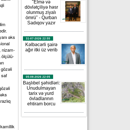
"Elmə və
dövlətçiliyə həsr
olunmuş ziyalı
ömrü" - Qurban
Sadıqov yazır
31-07-2026 22:55
Kəlbəcərli şairə
ağır itki üz verib
05-08-2026 22:05
Başlıbel şəhidləri:
Unudulmayan
tarix və yurd
övladlarının
ehtiram borcu