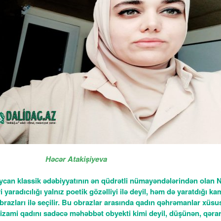
Həcər
Atakişiyeva
can klassik ədəbiyyatının ən qüdrətli nümayəndələrindən olan 
 yaradıcılığı yalnız poetik gözəlliyi ilə deyil, həm də yaratdığı kam
brazları ilə seçilir. Bu obrazlar arasında qadın qəhrəmanlar xüsus
Nizami qadını sadəcə məhəbbət obyekti kimi deyil, düşünən, qəra