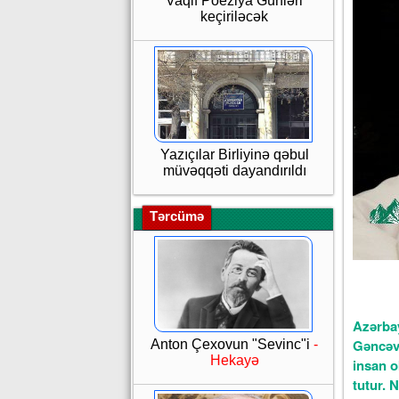
Vaqif Poeziya Günləri
keçiriləcək
Yazıçılar Birliyinə qəbul
müvəqqəti dayandırıldı
Tərcümə
Azərbay
Gəncəvi
Anton Çexovun "Sevinc"i
-
Hekayə
insan o
tutur. 