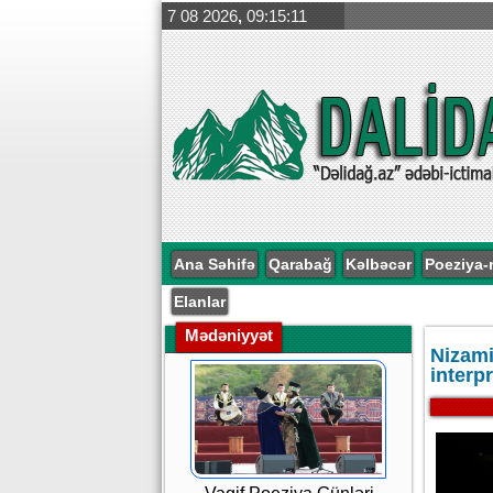
7 08 2026
,
09:15:12
Ana Səhifə
Qarabağ
Kəlbəcər
Poeziya-
Elanlar
Mədəniyyət
Nizami
interp