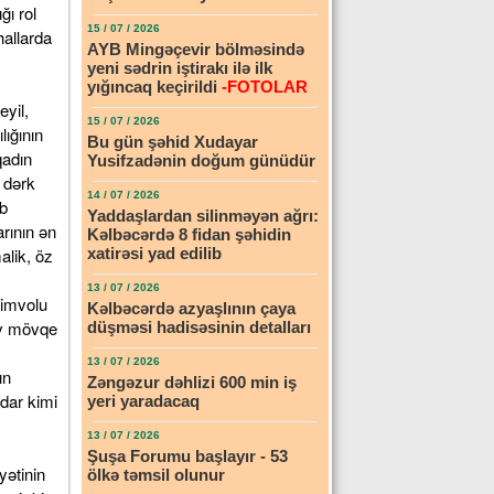
15 / 07 / 2026
AYB Mingəçevir bölməsində
yeni sədrin iştirakı ilə ilk
yığıncaq keçirildi
-FOTOLAR
15 / 07 / 2026
Bu gün şəhid Xudayar
Yusifzadənin doğum günüdür
14 / 07 / 2026
Yaddaşlardan silinməyən ağrı:
Kəlbəcərdə 8 fidan şəhidin
xatirəsi yad edilib
13 / 07 / 2026
Kəlbəcərdə azyaşlının çaya
düşməsi hadisəsinin detalları
13 / 07 / 2026
Zəngəzur dəhlizi 600 min iş
yeri yaradacaq
13 / 07 / 2026
Şuşa Forumu başlayır - 53
ölkə təmsil olunur