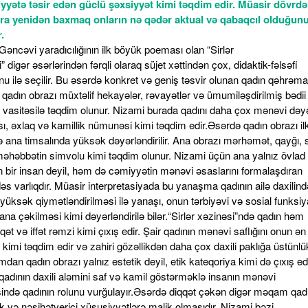
yyətə təsir edən güclü şəxsiyyət kimi təqdim edir. Müasir dövrdə
ra yenidən baxmaq onların nə qədər aktual və qabaqcıl olduğun
.
t çəkən digər məqam qadının müdriklik və nəsihətverici xüsusiyyətlərə malik olmasıdır. Nizami bəzi hekayələrdə qadını ağıl və uzaqgörənlik sahibi kimi təqdim edir. O, doğru yol göstərən, səhvlərdən çəkindirən və insanı mənəvi kamilliyə yönəldən bir qüvvə kimi çıxış edir. Bu isə qadının yalnız hissiyyatla deyil, eyni zamanda dərin düşüncə ilə də əlaqəli olduğunu göstərir.Nizami Gəncəvi bəzi nümunələrdə qadın obrazı vasitəsilə mənfi xüsusiyyətləri də tənqid edir. Bu hallarda qadın obrazı simvolik xarakter daşıyır və daha çox insanın nəfsini, zəifliyini və dünyəvi aludəçiliyini ifadə edir. Lakin bu yanaşma konkret qadınlara deyil, ümumilikdə insan təbiətində mövcud olan mənfi cəhətlərə yönəlmişdir. Müasir baxış bu cür obrazları gender məsələsi kimi deyil, etik və fəlsəfi simvolika kimi qəbul etməyi tələb edir.“Sirlər xəzinəsi”ndə qadın obrazlarının spesifik fərdi portretlərdən çox, ümumiləşdirilmiş şəkildə təqdim olunması əsərin ideya istiqaməti ilə bağlıdır. Bu əsərdə əsas məqsəd konkret hadisələri təsvir etmək deyil, insanı mənəvi cəhətdən tərbiyə etməkdir. Bu səbəbdən qadın obrazı da fərdi xüsusiyyətlərdən çox, ümumbəşəri dəyərlərin ifadəsinə çevrilir.Nizami Gəncəvi “Sirlər xəzinəsi” əsərində qadın obrazları klassik ədəbiyyatda rast gəlinən ənənəvi çərçivəni aşaraq daha geniş mənəvi və fəlsəfi məna kəsb edir. Bu obrazlar vasitəsilə şair insanın daxili aləmini, onun əxlaqi keyfiyyətlərini və kamilləşmə yolunu təsvir edir. Qadın burada həm ana, həm müdrik nəsihətçi, həm də mənəvi saflığın simvolu kimi çıxış edir.Müasir interpretasiya göstərir ki, bu obrazlar bu gün də aktuallığını itirmir. Qadının tərbiyəedici rolu, onun mənəvi dəyərlərin qoruyucusu kimi təqdim olunması və cəmiyyətin inkişafında oynadığı rol bu gün də mühüm əhəmiyyət kəsb edir. Eyni zamanda, qadın obrazının bəzi hallarda simvolik şəkildə mənfi xüsusiyyətlərin daşıyıcısı kimi təqdim olunması insan təbiətinin mürəkkəbliyini açmaq baxımından maraqlı bədii üsul kimi qiymətləndirilə bilər.Nizami Gəncəvi bu əsərində qadını yalnız bir obraz kimi deyil, bütöv bir mənəvi sistemin tərkib hissəsi kimi təqdim edir. Bu isə onun yaradıcılığının dərinliyini və çoxqatlı məzmununu bir daha təsdiqləyir. “Sirlər xəzinəsi”ndəki qadın obrazları oxucunu düşündürən, ona mənəvi istiqamət verən və insanın özünü dərk etməsinə kömək edən mühüm bədii vasitə kimi bu gün də öz dəyərini qoruyub saxlayır. Şairin “Xosrov və Şirin” əsərində yaratdığı Şirin obrazı Nizami qadınlarının ən parlaq nümunələrindəndir. Şirin yalnız gözəl qadın deyil; o, müstəqil iradəyə malik, öz seçimlərini edən və sevgi uğrunda mübarizə aparan bir şəxsiyyətdir. Müasir interpretasiyada Şirin obrazı qadın azadlığının və öz taleyinə sahib çıxmağın simvolu kimi qiymətləndirilə bilər. O, sevgi münasibətlərində passiv deyil, əksinə, aktiv mövqe tutur və bu xüsusiyyəti ilə bugünkü qadın modelinə uyğun gəlir.Nizaminin “İsgəndərnamə” əsərində təqdim etdiyi Nüşabə obrazı isə qadın müdrikliyinin və siyasi uzaqgörənliyin təcəssümüdür. Nüşabə yalnız bir hökmdar kimi deyil, həm də diplomatik bacarığı, ağlı və tədbirliliyi ilə seçilən bir qadındır. O, İsgəndər kimi qüdrətli bir hökmdarla qarşılaşmada öz ləyaqətini və zəkasını qoruyur. Müasir baxış bu obrazı qadın liderliyinin, idarəçilik qabiliyyətinin və intellektual gücünün simvolu kimi dəyərləndirməyə imkan verir. Bu isə göstərir ki, Nizami qadını yalnız ailə çərçivəsində deyil, ictimai-siyasi müstəvidə də aktiv bir qüvvə kimi görürdü.“Leyli və Məcnun” əsərində isə diqqət yalnız Leyli obrazı ilə məhdudlaşmır. Burada Leylinin anası da mühüm psixoloji və sosial funksiyanı yerinə yetirir. O, ənənəvi cəmiyyətin qaydalarını təmsil edən bir obraz kimi çıxış edir. Leylinin anası qızının taleyinə təsir edən qərarlarda iştirak edir və onu cəmiyyətin qəbul etdiyi normalara uyğun yönləndirməyə çalışır. Müasir interpretasiyada bu obrazı bir tərəfdən qoruyucu ana, digər tərəfdən isə sosial stereotiplərin daşıyıcısı kimi qiymətləndirmək mümkündür. Bu isə ana obrazının daxili ziddiyyətlərini üzə çıxarır: o, həm övladını qorumaq istəyir, həm də cəmiyyətin sərt qanunlarına tabe olur.Nizami yaradıcılığında qadın obrazlarının bu cür çoxşaxəli təqdimatı onların müasir dövrdə də аktual qalmasını təmin edir. Şirin azadlıq və sevgi uğrunda mübarizəni, Nüşabə müdriklik və liderliyi, Leylinin anası isə cəmiyyət və fərd arasında olan ziddiyyətləri təcəssüm etdirir. Bu obrazların hər biri bu gün də müxtəlif sosial və psixoloji kontekstlərdə yenidən dəyərləndirilə bilər.Nizami Gəncəvi yaradıcılığının ən parlaq nümunələrindən biri olan “Yeddi gözəl” əsəri yalnız süjet zənginliyi ilə deyil, həm də təqdim etdiyi simvolik və dərin məzmunlu obrazlar sistemi ilə diqqət çəkir. Bu əsərdə qadın obrazları xüsusi yer tutur və onlar yalnız estetik gözəlliyin təcəssümü deyil, həm də müxtəlif mədəniyyətlərin, mənəvi dəyərlərin və fəlsəfi ideyaların daşıyıcısı kimi təqdim edilir.Əsərin mərkəzində duran yeddi gözəl – müxtəlif ölkələri təmsil edən şahzadələr – zahiri gözəllikdən daha çox daxili aləmləri, dünyagörüşləri və söylədikləri hekayələrlə seçilirlər. Hər bir gözəl fərqli rəngli günbəzdə yerləşdirilir və bu rənglər onların xarakterini, mənəvi dünyasını və təqdim etdikləri ideyanı simvolizə edir. Bu baxımdan Nizami qadını yalnız fərdi obraz kimi deyil, ümumbəşəri dəyərlərin daşıyıcısı kimi təqdim edir.Hind gözəli ehtirası, həyat enerjisini və insanın daxili istəklərini simvolizə edir. Onun danışdığı hekayə daha çox hiss və duyğuların ön planda olduğu bir dünyanı əks etdirir. Bu obraz müasir interpretasiyada insanın instinktiv tərəflərinin və emosional azadlığının ifadəsi kimi qəbul edilə bilər.Rum (Bizans) gözəli isə daha çox ağıl, nizam-intizam və məntiqi düşüncə ilə əlaqələndirilir. Onun hekayəsində həyatın daha ölçülü-biçili tərəfləri, insanın özünü idarə etmə bacarığı ön plana çıxır. Bu obraz qadının intellektual gücünü və rasional düşüncə qabiliyyətini təcəssüm etdirir.Slavyan gözəli sadəlik, təmizlik və səmimiyyətin simvoludur. Onun təqdim etdiyi dünya daha saf və təbii münasibətlər üzərində qurulub. Müasir baxışla bu obraz insanın daxili saflığını və mənəvi təmizliyini qorumağın vacibliyini vurğulayır.Məğrib (Qərb) gözəli isə həyatın cazibədarlığını, gözəllik və zahiri parlaqlığın insan üzərində təsirini əks etdirir. Bu obraz vasitəsilə Nizami zahiri gözəlliklə daxili dəyərlər arasındakı tarazlıq məsələsini gündəmə gətirir.Çin gözəli incəlik, sənətkarlıq və estetik zövqün daşıyıcısıdır. Onun obrazında harmoniya, gözəlliyin dərin mənası və ruhun incəliyi əks olunur. Bu, qadının yaradıcı və estetik tərəfinin ön plana çəkilməsidir.Xarəzm və İran gözəlləri isə sədaqət, müdriklik və mənəvi kamillik kimi xüsusiyyətləri təcəssüm etdirirlər. Onların hekayələrində həyat təcrübəsi, səbir və düzgün seçim etmə kimi dəyərlər ön plana çıxır.“Yeddi gözəl” əsərində diqqət çəkən əsas məqamlardan biri də odur ki, qadınlar burada yalnız gözəllik simvolu deyil, həm də müəllim rolunda çıxış edirlər. Onlar hökmdar Bəhram Gura hekayələr vasitəsilə həyatın mənasını, insanın kamilləşmə yolunu və düzgün davranış prinsiplərini öyrədirlər. Bu isə qadının maarifləndirici və yönləndirici rolunu ön plana çıxarır.Müasir interpretasiyada bu qadın obrazları müxtəlif psixoloji tiplər, fərqli mədəni kimliklər və insan xarakterinin çoxşaxəli tərəfləri kimi dəyərləndirilə bilər. Nizami bu əsərdə qadını təkcə fərdi varlıq kimi deyil, həm də insanın özünü tanıma yolunda qarşılaşdığı mənəvi mərhələlərin simvolu kimi təqdim edir.Nizami Gəncəvi “Yeddi gözəl” əsərində qadın obrazları bədii təxəyyülün məhsulu olmaqla yanaşı, dərin fəlsəfi məna daşıyır. Bu obrazlar vasitəsilə şair insanın daxili dünyasını, onun zəif və güclü tərəflərini, mənəvi axtarışlarını və kamilləşmə yolunu təsvir edir. Hər bir gözəl fərqli bir həqiqətin, fərqli bir həyat dərsinin daşıyıcısıdır.“Yeddi gözəl” əsərindəki qadınlar yalnız ədəbi qəhrəman deyil, həm də düşüncə və ideya simvollarıdır. Onların müasir interpretasiyası göstərir ki, Nizami yaradıcılığı bu gün də aktualdır və insanın özünü dərk etməsi prosesində mühüm rol oynayır. Qadın obrazlarının bu cür çoxşaxəli təqdimatı isə Nizaminin sənətkarlıq qüdrətini və onun insan psixologiyasını dərindən anlama bacarığını bir daha təsdiqləyir.Nizami Gəncəvi qadın obrazlarını yalnız dövrünün deyil, bütün zamanların qəhrəmanları kimi yaratmışdır. Onların müasir interpretasiyası isə göstərir ki, klassik ədəbiyyat yalnız keçmişin mirası deyil, həm də bu günün düşüncə və dəyərlər sisteminin formalaşmasında mühüm rol oynayan canlı bir mənbədir. Nizami Gəncəvi yaradıcılığında qadın obrazları yalnız estetik gözəlliyin və romantik duyğuların ifadəsi deyil, eyni zamanda dərin ictimai, fəlsəfi və psixoloji məzmun daşıyıcısıdır.