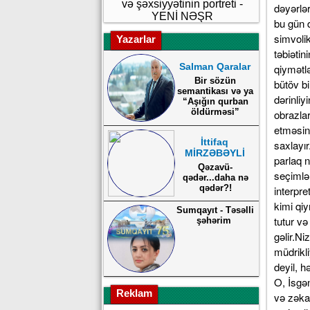
və şəxsiyyətinin portreti -
YENİ NƏŞR
Yazarlar
Salman Qaralar
Bir sözün
semantikası və ya
“Aşığın qurban
öldürməsi”
İttifaq
MİRZƏBƏYLİ
Qəzavü-
qədər...daha nə
qədər?!
Sumqayıt - Təsəlli
şəhərim
Reklam