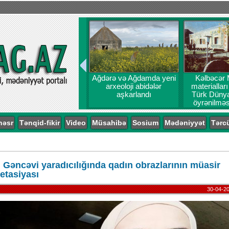
Ağdərə və Ağdamda yeni
Kəlbəcər 
arxeoloji abidələr
materiallar
aşkarlandı
Türk Dünyas
öyrənilməs
probl
nəsr
Tənqid-fikir
Video
Müsahibə
Sosium
Mədəniyyət
Tərc
 Gəncəvi yaradıcılığında qadın obrazlarının müasir
retasiyası
30-04-20