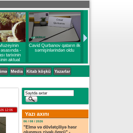
Muzeyinin
Cavid Qurbanov qatarın ilk
ı əsasında -
sərnişinlərindən oldu
ı tarixinin
inin aktual
emləri
ümə
Media
Kitab köşkü
Yazarlar
26 12:06
Yazı axını
06 / 08 / 2026
"Elmə və dövlətçiliyə həsr
olunmuş ziyalı ömrü" -