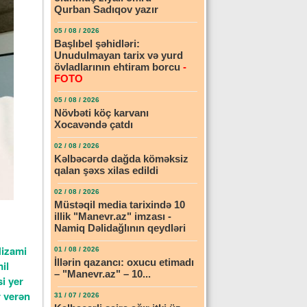
Qurban Sadıqov yazır
05 / 08 / 2026
Başlıbel şəhidləri:
Unudulmayan tarix və yurd
övladlarının ehtiram borcu
-
FOTO
05 / 08 / 2026
Növbəti köç karvanı
Xocavəndə çatdı
02 / 08 / 2026
Kəlbəcərdə dağda köməksiz
qalan şəxs xilas edildi
02 / 08 / 2026
Müstəqil media tarixində 10
illik "Manevr.az" imzası -
Namiq Dəlidağlının qeydləri
Nizami
01 / 08 / 2026
İllərin qazancı: oxucu etimadı
il
– "Manevr.az" – 10...
i yer
r verən
31 / 07 / 2026