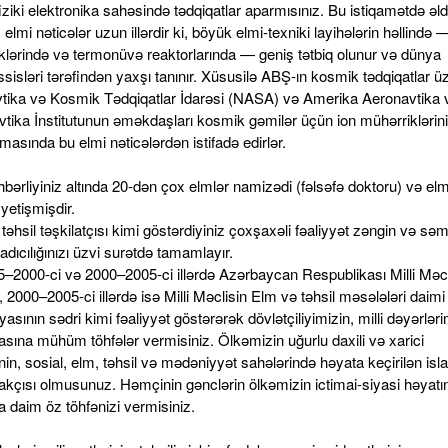
fiziki elektronika sahəsində tədqiqatlar aparmısınız. Bu istiqamətdə əl
z elmi nəticələr uzun illərdir ki, böyük elmi-texniki layihələrin həllində 
klərində və termonüvə reaktorlarında — geniş tətbiq olunur və dünya
isləri tərəfindən yaxşı tanınır. Xüsusilə ABŞ-ın kosmik tədqiqatlar üzr
tika və Kosmik Tədqiqatlar İdarəsi (NASA) və Amerika Aeronavtika 
vtika İnstitutunun əməkdaşları kosmik gəmilər üçün ion mühərriklərin
masında bu elmi nəticələrdən istifadə edirlər.
hbərliyiniz altında 20-dən çox elmlər namizədi (fəlsəfə doktoru) və elm
yetişmişdir.
təhsil təşkilatçısı kimi göstərdiyiniz çoxşaxəli fəaliyyət zəngin və səm
adıcılığınızı üzvi surətdə tamamlayır.
5–2000-ci və 2000–2005-ci illərdə Azərbaycan Respublikası Milli Məcl
, 2000–2005-ci illərdə isə Milli Məclisin Elm və təhsil məsələləri daimi
asının sədri kimi fəaliyyət göstərərək dövlətçiliyimizin, milli dəyərləri
sına mühüm töhfələr vermisiniz. Ölkəmizin uğurlu daxili və xarici
nin, sosial, elm, təhsil və mədəniyyət sahələrində həyata keçirilən isla
irakçısı olmusunuz. Həmçinin gənclərin ölkəmizin ictimai-siyasi həyatı
na daim öz töhfənizi vermisiniz.