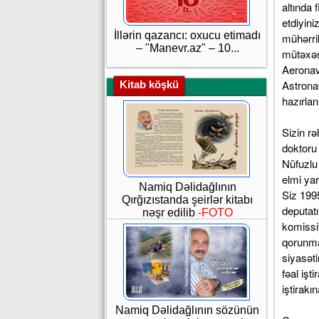
altında 
etdiyini
İllərin qazancı: oxucu etimadı
mühərri
– "Manevr.az" – 10...
mütəxəss
Aeronav
Astrona
Kitab köşkü
hazırlan
Sizin rə
doktoru 
Nüfuzlu 
elmi yar
Namiq Dəlidağlının
Siz 199
Qırğızıstanda şeirlər kitabı
deputatı
nəşr edilib
-FOTO
komissiy
qorunma
siyasəti
fəal işt
iştirakı
Namiq Dəlidağlının sözünün