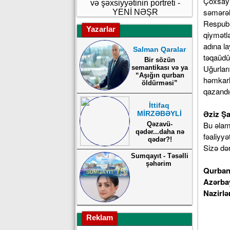
Çoxsaylı
və şəxsiyyətinin portreti -
səmərəl
YENİ NƏŞR
Respubl
Yazarlar
qiymətlə
adına l
Salman Qaralar
təqaüdü
Bir sözün
Uğurlar
semantikası və ya
“Aşığın qurban
həmkarla
öldürməsi”
qazandığ
İttifaq
Əziz Şa
MİRZƏBƏYLİ
Bu əlam
Qəzavü-
qədər...daha nə
fəaliyyə
qədər?!
Sizə də
Sumqayıt - Təsəlli
şəhərim
Qurban
Azərba
Nazirlə
Reklam