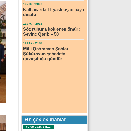
12 / 07 / 2026
Kəlbəcərdə 11 yaşlı uşaq çaya
düşdü
12 / 07 / 2026
Söz ruhuna köklənən ömür:
Sevinc Qərib – 50
11 / 07 / 2026
Milli Qəhrəman Şahlar
Şükürovun şəhadətə
qovuşduğu gündür
Ən çox oxunanlar
06-08-2026 14:12