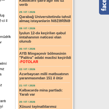
Kəlbəcərli şairə ağır itki üz
verib
29 / 07 / 2026
luş
Qarabağ Universitetində təhsil
ci il
almaq istəyənlərin NƏZƏRİNƏ
28 / 07 / 2026
İyulun 12-də keçirilən qəbul
 müdrik
imtahanının nəticəsi elan
ev
olunub
26 / 07 / 2026
AYB Mingəçevir bölməsinin
"Palitra" ədəbi məclisi keçirildi
-FOTOLAR
elmi
nız
22 / 07 / 2026
a
Azərbaycan milli mətbuatının
yaranmasından 151 il ötür
uz
21 / 07 / 2026
Kəlbəcərdə mina partladı:
Yaralı var
antı
20 / 07 / 2026
yi
Xüsusi təyinatlılarımız