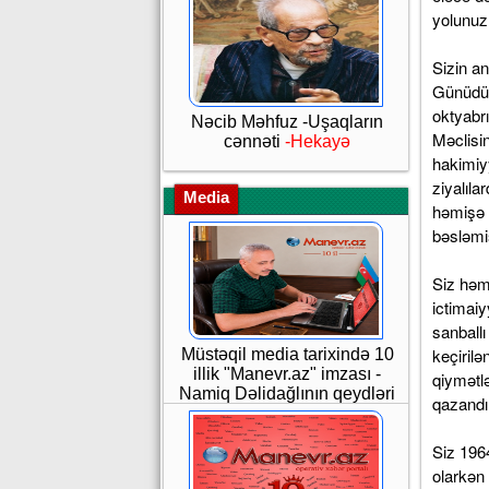
yolunuz 
Sizin a
Günüdür.
oktyabrı
Nəcib Məhfuz -Uşaqların
Məclisi
cənnəti
-Hekayə
hakimiy
ziyalıla
Media
həmişə 
bəsləmi
Siz həm
ictimaiy
sanballı
keçiril
Müstəqil media tarixində 10
illik "Manevr.az" imzası -
qiymətl
Namiq Dəlidağlının qeydləri
qazandı
Siz 196
olarkən 