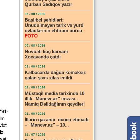
Qurban Sadıqov yazır
05 / 08 / 2026
Başlıbel şəhidləri:
Unudulmayan tarix və yurd
övladlarının ehtiram borcu
-
FOTO
05 / 08 / 2026
Növbəti köç karvanı
Xocavəndə çatdı
02 / 08 / 2026
Kəlbəcərdə dağda köməksiz
qalan şəxs xilas edildi
02 / 08 / 2026
Müstəqil media tarixində 10
illik "Manevr.az" imzası -
Namiq Dəlidağlının qeydləri
“91-
01 / 08 / 2026
elm
İllərin qazancı: oxucu etimadı
vlət
– "Manevr.az" – 10...
iz,
31 / 07 / 2026
əyat