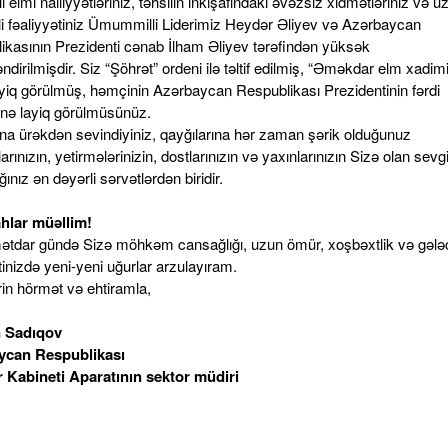
 elmi nailiyyətləriniz, təhsilin inkişafındakı əvəzsiz xidmətləriniz və uzu
i fəaliyyətiniz Ümummilli Liderimiz Heydər Əliyev və Azərbaycan
ikasının Prezidenti cənab İlham Əliyev tərəfindən yüksək
ndirilmişdir. Siz “Şöhrət” ordeni ilə təltif edilmiş, “Əməkdar elm xadimi
ayiq görülmüş, həmçinin Azərbaycan Respublikası Prezidentinin fərdi
nə layiq görülmüsünüz.
ına ürəkdən sevindiyiniz, qayğılarına hər zaman şərik olduğunuz
rınızın, yetirmələrinizin, dostlarınızın və yaxınlarınızın Sizə olan sevgi
ınız ən dəyərli sərvətlərdən biridir.
hlar müəllim!
ətdar gündə Sizə möhkəm cansağlığı, uzun ömür, xoşbəxtlik və gəl
tinizdə yeni-yeni uğurlar arzulayıram.
rin hörmət və ehtiramla,
 Sadıqov
ycan Respublikası
r Kabineti Aparatının sektor müdiri