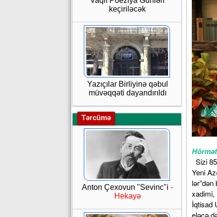
Vaqif Poeziya Günləri
keçiriləcək
Yazıçılar Birliyinə qəbul
müvəqqəti dayandırıldı
Tərcümə
Hörmətl
Sizi 85 
Yeni Az
lər”dən 
Anton Çexovun "Sevinc"i
-
xadimi,
Hekayə
İqtisad 
eləcə d