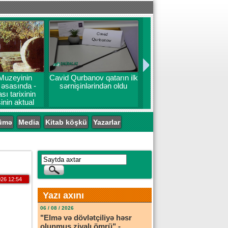
Muzeyinin
Cavid Qurbanov qatarın ilk
ı əsasında -
sərnişinlərindən oldu
ı tarixinin
inin aktual
emləri
ümə
Media
Kitab köşkü
Yazarlar
26 12:54
Yazı axını
06 / 08 / 2026
"Elmə və dövlətçiliyə həsr
olunmuş ziyalı ömrü" -