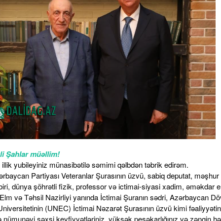
i Şahlar müəllim!
illik yubileyiniz münasibətilə səmimi qəlbdən təbrik edirəm.
ərbaycan Partiyası Veteranlar Şurasının üzvü, sabiq deputat, məşhur 
biri, dünya şöhrətli fizik, professor və ictimai-siyasi xadim, əməkdar 
 Elm və Təhsil Nazirliyi yanında İctimai Şuranın sədri, Azərbaycan Dö
Universitetinin (UNEC) İctimai Nəzarət Şurasının üzvü kimi fəaliyyətin
ə nümunəvi şəxsi keyfiyyətləriniz, yüksək peşəkarlığınız və zəngin h