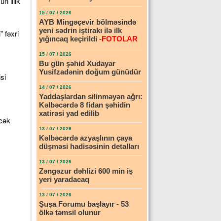
n illik
15 / 07 / 2026
AYB Mingəçevir bölməsində
yeni sədrin iştirakı ilə ilk
” fəxri
yığıncaq keçirildi
-FOTOLAR
15 / 07 / 2026
Bu gün şəhid Xudayar
Yusifzadənin doğum günüdür
si
14 / 07 / 2026
Yaddaşlardan silinməyən ağrı:
Kəlbəcərdə 8 fidan şəhidin
xatirəsi yad edilib
əcək
13 / 07 / 2026
Kəlbəcərdə azyaşlının çaya
düşməsi hadisəsinin detalları
13 / 07 / 2026
Zəngəzur dəhlizi 600 min iş
yeri yaradacaq
13 / 07 / 2026
Şuşa Forumu başlayır - 53
ölkə təmsil olunur