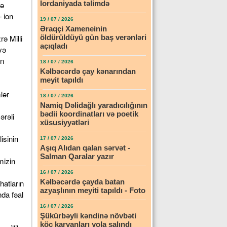
İordaniyada təlimdə
də
— ion
19 / 07 / 2026
Əraqçi Xameneinin
ə Milli
öldürüldüyü gün baş verənləri
açıqladı
və
in
18 / 07 / 2026
Kəlbəcərdə çay kənarından
meyit tapıldı
lər
18 / 07 / 2026
Namiq Dəlidağlı yaradıcılığının
bədii koordinatları və poetik
ərəli
xüsusiyyətləri
isinin
17 / 07 / 2026
Aşıq Alıdan qalan sərvət -
Salman Qaralar yazır
mizin
16 / 07 / 2026
Kəlbəcərdə çayda batan
hatların
azyaşlının meyiti tapıldı - Foto
nda fəal
16 / 07 / 2026
Şükürbəyli kəndinə növbəti
köç karvanları yola salındı