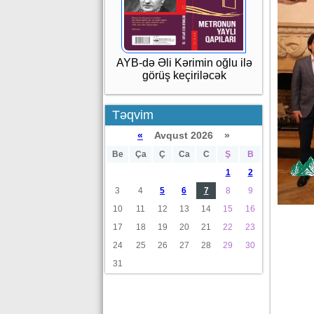
AYB-də Əli Kərimin oğlu ilə
görüş keçiriləcək
Təqvim
«
Avqust 2026 »
Be
Ça
Ç
Ca
C
Ş
B
1
2
3
4
5
6
7
8
9
10
11
12
13
14
15
16
17
18
19
20
21
22
23
24
25
26
27
28
29
30
31