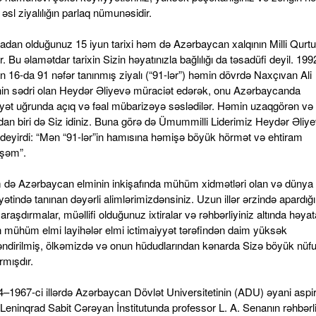
əsl ziyalılığın parlaq nümunəsidir.
nadan olduğunuz 15 iyun tarixi həm də Azərbaycan xalqının Milli Qurtu
 Bu əlamətdar tarixin Sizin həyatınızla bağlılığı da təsadüfi deyil. 1992-
n 16-da 91 nəfər tanınmış ziyalı (“91-lər”) həmin dövrdə Naxçıvan Ali
nin sədri olan Heydər Əliyevə müraciət edərək, onu Azərbaycanda
yət uğrunda açıq və fəal mübarizəyə səslədilər. Həmin uzaqgörən və
rdan biri də Siz idiniz. Buna görə də Ümummilli Liderimiz Heydər Əliy
deyirdi: “Mən “91-lər”in hamısına həmişə böyük hörmət və ehtiram
şəm”.
 də Azərbaycan elminin inkişafında mühüm xidmətləri olan və dünya 
yətində tanınan dəyərli alimlərimizdənsiniz. Uzun illər ərzində apardığı
 araşdırmalar, müəllifi olduğunuz ixtiralar və rəhbərliyiniz altında həyat
ən mühüm elmi layihələr elmi ictimaiyyət tərəfindən daim yüksək
əndirilmiş, ölkəmizdə və onun hüdudlarından kənarda Sizə böyük nüf
rmışdır.
4–1967-ci illərdə Azərbaycan Dövlət Universitetinin (ADU) əyani aspir
Leninqrad Sabit Cərəyan İnstitutunda professor L. A. Senanın rəhbərli