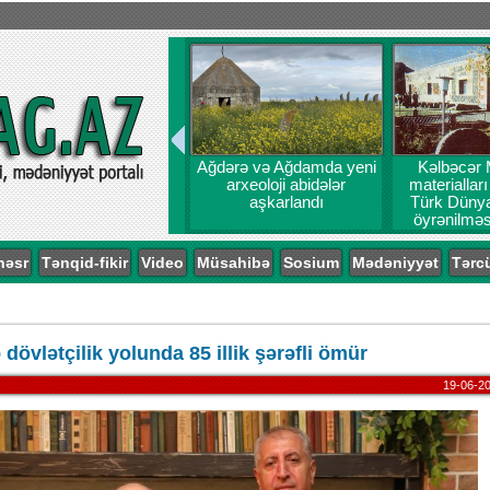
Ağdərə və Ağdamda yeni
Kəlbəcər 
arxeoloji abidələr
materiallar
aşkarlandı
Türk Dünyas
öyrənilməs
probl
nəsr
Tənqid-fikir
Video
Müsahibə
Sosium
Mədəniyyət
Tərc
 dövlətçilik yolunda 85 illik şərəfli ömür
19-06-20