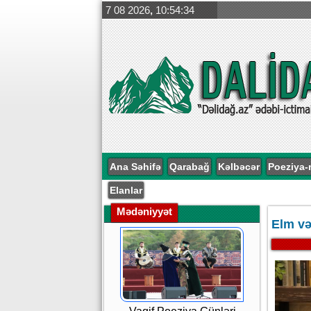
7 08 2026
,
10:54:35
Ana Səhifə
Qarabağ
Kəlbəcər
Poeziya-
Elanlar
Mədəniyyət
Elm və