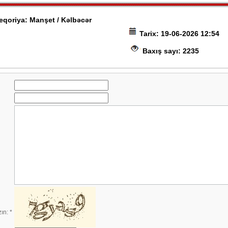
qoriya: Manşet / Kəlbəcər
Tarix: 19-06-2026 12:54
Baxış sayı: 2235
zın:
*