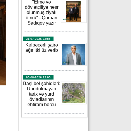
"Elmə və
dövlətçiliyə həsr
olunmuş ziyalı
ömrü" - Qurban
Sadıqov yazır
31-07-2026 22:55
Kəlbəcərli şairə
ağır itki üz verib
05-08-2026 22:05
Başlıbel şəhidləri:
Unudulmayan
tarix və yurd
övladlarının
ehtiram borcu