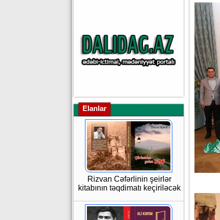
Elanlar
Rizvan Cəfərlinin şeirlər
kitabının təqdimatı keçiriləcək