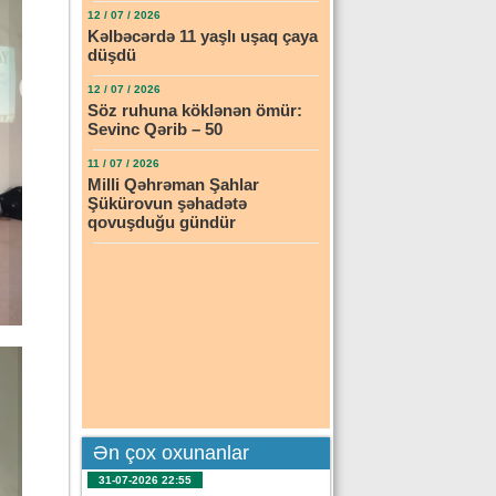
12 / 07 / 2026
Kəlbəcərdə 11 yaşlı uşaq çaya
düşdü
12 / 07 / 2026
Söz ruhuna köklənən ömür:
Sevinc Qərib – 50
11 / 07 / 2026
Milli Qəhrəman Şahlar
Şükürovun şəhadətə
qovuşduğu gündür
Ən çox oxunanlar
31-07-2026 22:55