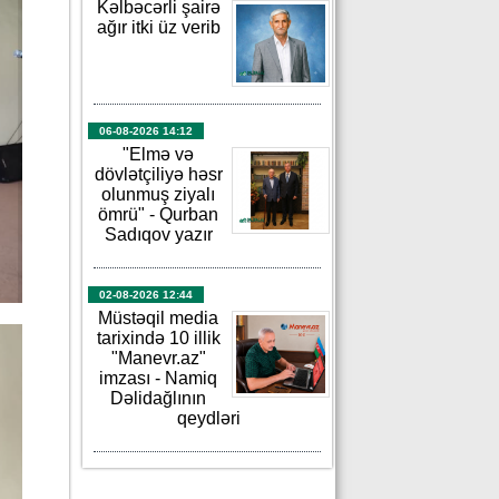
Kəlbəcərli şairə
ağır itki üz verib
06-08-2026 14:12
"Elmə və
dövlətçiliyə həsr
olunmuş ziyalı
ömrü" - Qurban
Sadıqov yazır
02-08-2026 12:44
Müstəqil media
tarixində 10 illik
"Manevr.az"
imzası - Namiq
Dəlidağlının
qeydləri