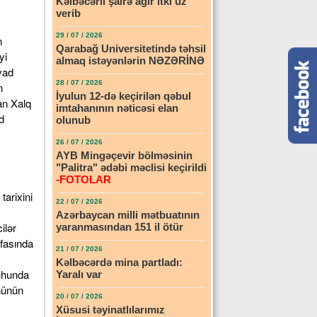
Kəlbəcərli şairə ağır itki üz
verib
29 / 07 / 2026
n
Qarabağ Universitetində təhsil
yi
almaq istəyənlərin NƏZƏRİNƏ
yad
28 / 07 / 2026
n
İyulun 12-də keçirilən qəbul
an Xalq
imtahanının nəticəsi elan
d
olunub
26 / 07 / 2026
AYB Mingəçevir bölməsinin
"Palitra" ədəbi məclisi keçirildi
-FOTOLAR
arixini
22 / 07 / 2026
Azərbaycan milli mətbuatının
ilər
yaranmasından 151 il ötür
ifasında
21 / 07 / 2026
Kəlbəcərdə mina partladı:
ruhunda
Yaralı var
nünün
20 / 07 / 2026
Xüsusi təyinatlılarımız