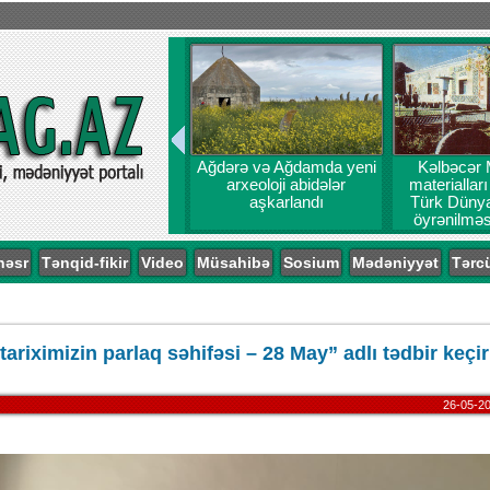
Ağdərə və Ağdamda yeni
Kəlbəcər 
arxeoloji abidələr
materiallar
aşkarlandı
Türk Dünyas
öyrənilməs
probl
nəsr
Tənqid-fikir
Video
Müsahibə
Sosium
Mədəniyyət
Tərc
tariximizin parlaq səhifəsi – 28 May” adlı tədbir keçir
26-05-20