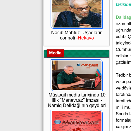
tarixim
Dalidag
əzəmətli
uğrunda 
Nəcib Məhfuz -Uşaqların
edilib.
cənnəti
-Hekayə
taleyin
Cümhuri
Media
ediblər.
çatdırıl
Tədbir b
vətənpə
və dövlə
tərəfind
Müstəqil media tarixində 10
tərəfind
illik "Manevr.az" imzası -
Namiq Dəlidağlının qeydləri
milli mu
Sonda tə
formala
xalqımız