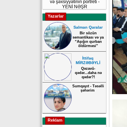
və şəxsiyyətinin portreti -
YENİ NƏŞR
Yazarlar
Salman Qaralar
Bir sözün
semantikası və ya
“Aşığın qurban
öldürməsi”
İttifaq
MİRZƏBƏYLİ
Qəzavü-
qədər...daha nə
qədər?!
Sumqayıt - Təsəlli
şəhərim
Reklam