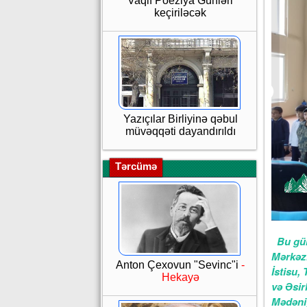
Vaqif Poeziya Günləri
keçiriləcək
Yazıçılar Birliyinə qəbul
müvəqqəti dayandırıldı
Tərcümə
Bu gün
Mərkəzl
Anton Çexovun "Sevinc"i
-
İstisu, 
Hekayə
və Əsirl
Mədəni