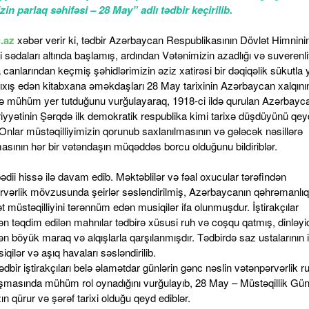
izin parlaq səhifəsi – 28 May” adlı tədbir keçirilib.
.az
xəbər verir ki, tədbir Azərbaycan Respublikasının Dövlət Himnini
 sədaları altında başlamış, ardından Vətənimizin azadlığı və suverenli
canlarından keçmiş şəhidlərimizin əziz xatirəsi bir dəqiqəlik sükutla 
 Çıxış edən kitabxana əməkdaşları 28 May tarixinin Azərbaycan xalqını
də mühüm yer tutduğunu vurğulayaraq, 1918-ci ildə qurulan Azərbayc
yyətinin Şərqdə ilk demokratik respublika kimi tarixə düşdüyünü qey
 Onlar müstəqilliyimizin qorunub saxlanılmasının və gələcək nəsillərə
masının hər bir vətəndaşın müqəddəs borcu olduğunu bildiriblər.
ədii hissə ilə davam edib. Məktəblilər və fəal oxucular tərəfindən
rvərlik mövzusunda şeirlər səsləndirilmiş, Azərbaycanın qəhrəmanlıq t
t müstəqilliyini tərənnüm edən musiqilər ifa olunmuşdur. İştirakçılar
ən təqdim edilən mahnılar tədbirə xüsusi ruh və coşqu qatmış, dinləyic
ən böyük maraq və alqışlarla qarşılanmışdır. Tədbirdə saz ustalarının 
siqilər və aşıq havaları səsləndirilib.
dbir iştirakçıları belə əlamətdar günlərin gənc nəslin vətənpərvərlik 
şmasında mühüm rol oynadığını vurğulayıb, 28 May – Müstəqillik Gü
ın qürur və şərəf tarixi olduğu qeyd ediblər.