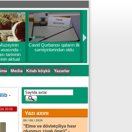
Muzeyinin
Cavid Qurbanov qatarın ilk
ı əsasında -
sərnişinlərindən oldu
ı tarixinin
inin aktual
emləri
ümə
Media
Kitab köşkü
Yazarlar
ilib
-
26 20:05
Yazı axını
06 / 08 / 2026
"Elmə və dövlətçiliyə həsr
olunmuş ziyalı ömrü" -