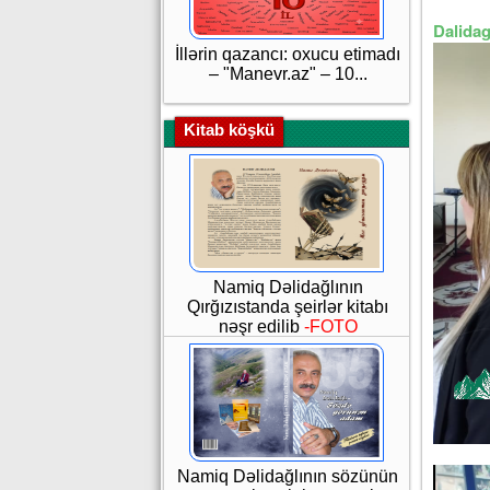
Dalidag
İllərin qazancı: oxucu etimadı
– "Manevr.az" – 10...
Kitab köşkü
Namiq Dəlidağlının
Qırğızıstanda şeirlər kitabı
nəşr edilib
-FOTO
Namiq Dəlidağlının sözünün