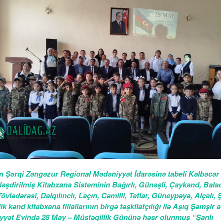
 Şərqi Zəngəzur Regional Mədəniyyət İdarəsinə tabeli Kəlbəcər
əşdirilmiş Kitabxana Sisteminin Bağırlı, Günəşli, Çaykənd, Bala
Tövlədərəsi, Dalqılınclı, Laçın, Cəmilli, Tatlar, Güneypəyə, Alçalı, 
ik kənd kitabxana filiallarının birgə təşkilatçılığı ilə Aşıq Şəmşir 
yyət Evində 28 May – Müstəqillik Gününə həsr olunmuş “Şanlı