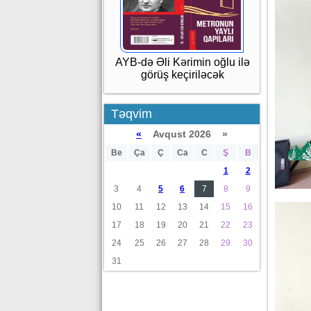
AYB-də Əli Kərimin oğlu ilə
görüş keçiriləcək
Təqvim
«
Avqust 2026 »
Be
Ça
Ç
Ca
C
Ş
B
1
2
3
4
5
6
7
8
9
10
11
12
13
14
15
16
17
18
19
20
21
22
23
24
25
26
27
28
29
30
31