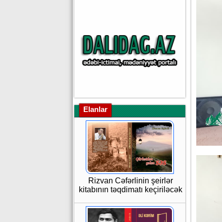
Elanlar
Rizvan Cəfərlinin şeirlər
kitabının təqdimatı keçiriləcək