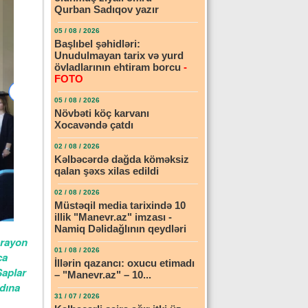
Qurban Sadıqov yazır
05 / 08 / 2026
Başlıbel şəhidləri:
Unudulmayan tarix və yurd
övladlarının ehtiram borcu
-
FOTO
05 / 08 / 2026
Növbəti köç karvanı
Xocavəndə çatdı
02 / 08 / 2026
Kəlbəcərdə dağda köməksiz
qalan şəxs xilas edildi
02 / 08 / 2026
Müstəqil media tarixində 10
illik "Manevr.az" imzası -
Namiq Dəlidağlının qeydləri
 rayon
01 / 08 / 2026
ca
İllərin qazancı: oxucu etimadı
Şaplar
– "Manevr.az" – 10...
adına
31 / 07 / 2026