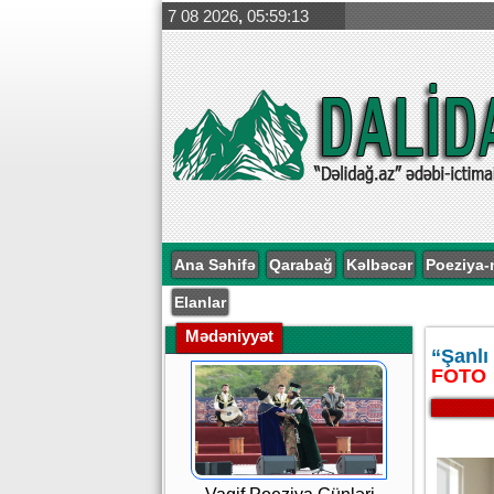
7 08 2026
,
05:59:14
Ana Səhifə
Qarabağ
Kəlbəcər
Poeziya-
Elanlar
Mədəniyyət
“Şanlı 
FOTO