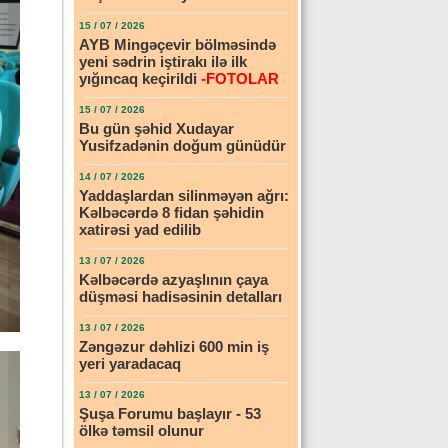
15 / 07 / 2026
AYB Mingəçevir bölməsində
yeni sədrin iştirakı ilə ilk
yığıncaq keçirildi
-FOTOLAR
15 / 07 / 2026
Bu gün şəhid Xudayar
Yusifzadənin doğum günüdür
14 / 07 / 2026
Yaddaşlardan silinməyən ağrı:
Kəlbəcərdə 8 fidan şəhidin
xatirəsi yad edilib
13 / 07 / 2026
Kəlbəcərdə azyaşlının çaya
düşməsi hadisəsinin detalları
13 / 07 / 2026
Zəngəzur dəhlizi 600 min iş
yeri yaradacaq
13 / 07 / 2026
Şuşa Forumu başlayır - 53
ölkə təmsil olunur