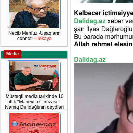
Kəlbəcər ictimaiyyət
xəbər ver
Dalidag.az
şair İlyas Dağlaroğlu
Nəcib Məhfuz -Uşaqların
Bu barədə mərhumun y
cənnəti
-Hekayə
Allah rəhmət eləsin
Media
Dalidag.az
Müstəqil media tarixində 10
illik "Manevr.az" imzası -
Namiq Dəlidağlının qeydləri