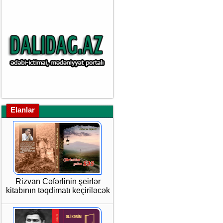
Elanlar
Rizvan Cəfərlinin şeirlər
kitabının təqdimatı keçiriləcək