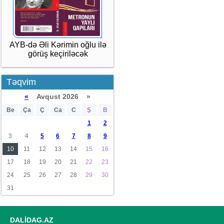
AYB-də Əli Kərimin oğlu ilə
görüş keçiriləcək
Təqvim
«
Avqust 2026 »
Be
Ça
Ç
Ca
C
Ş
B
1
2
3
4
5
6
7
8
9
10
11
12
13
14
15
16
17
18
19
20
21
22
23
24
25
26
27
28
29
30
31
DALİDAG.AZ