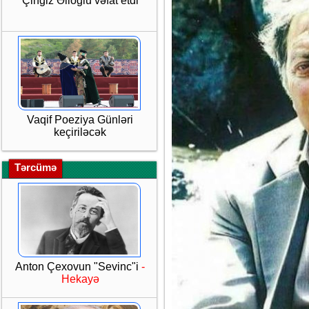
Çingiz Əlioğlu vəfat etdi
Vaqif Poeziya Günləri
keçiriləcək
Tərcümə
Anton Çexovun "Sevinc"i
-
Hekayə