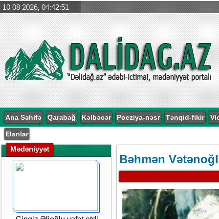
10 08 2026
,
04:42:52
Ana Səhifə
Qarabağ
Kəlbəcər
Poeziya-nəsr
Tənqid-fikir
Vi
Elanlar
Mədəniyyət
Bəhmən Vətənoğlu