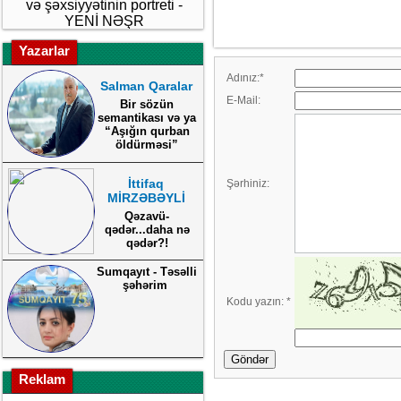
və şəxsiyyətinin portreti -
YENİ NƏŞR
Yazarlar
Adınız:
*
Salman Qaralar
E-Mail:
Bir sözün
semantikası və ya
“Aşığın qurban
öldürməsi”
İttifaq
Şərhiniz:
MİRZƏBƏYLİ
Qəzavü-
qədər...daha nə
qədər?!
Sumqayıt - Təsəlli
şəhərim
Kodu yazın:
*
Göndər
Reklam