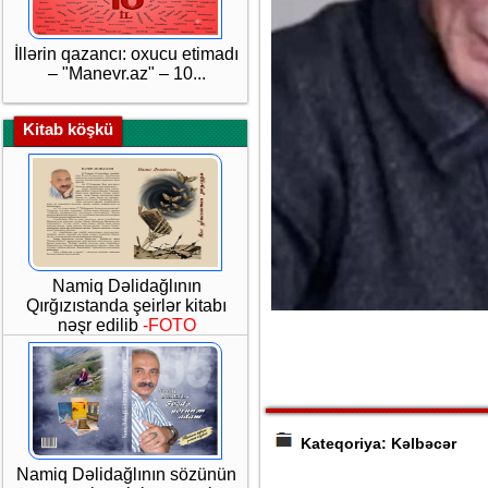
İllərin qazancı: oxucu etimadı
– "Manevr.az" – 10...
Kitab köşkü
Namiq Dəlidağlının
Qırğızıstanda şeirlər kitabı
nəşr edilib
-FOTO
Kateqoriya: Kəlbəcər
Namiq Dəlidağlının sözünün