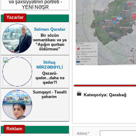
və şəxsiyyətinin portreti -
YENİ NƏŞR
Yazarlar
Salman Qaralar
Bir sözün
semantikası və ya
“Aşığın qurban
öldürməsi”
İttifaq
MİRZƏBƏYLİ
Qəzavü-
qədər...daha nə
qədər?!
Sumqayıt - Təsəlli
Kateqoriya: Qarabağ
şəhərim
Reklam
Adınız:
*