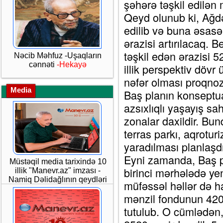
şəhərə təşkil edilən m
Qeyd olunub ki, Ağdə
edilib və buna əsas
ərazisi artırılacaq. 
təşkil edən ərazisi 
Nəcib Məhfuz -Uşaqların
cənnəti
-Hekayə
illik perspektiv dövr
nəfər olması proqnozla
Media
Baş planın konseptua
azsıxlıqlı yaşayış sah
zonalar daxildir. Bu
terras parkı, aqrotur
yaradılması planlaşdır
Eyni zamanda, Baş p
Müstəqil media tarixində 10
birinci mərhələdə ye
illik "Manevr.az" imzası -
Namiq Dəlidağlının qeydləri
müfəssəl həllər də h
mənzil fondunun 420
tutulub. O cümlədən,