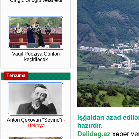
Çingiz Əlioğlu vəfat etdi
Vaqif Poeziya Günləri
keçiriləcək
Tərcümə
İşğaldan azad edilə
Anton Çexovun "Sevinc"i
-
hazırdır.
Hekayə
xəbər ver
Dalidag.az