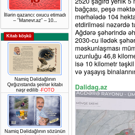
2520 şagird yerlik 5 
bağçası, peşə məktəbin
mərhələdə 104 hektar
İllərin qazancı: oxucu etimadı
– "Manevr.az" – 10...
etdirilməsi nəzərdə tu
Ağdərə şəhərində əha
Kitab köşkü
2030-cu ilədək şəhər
məskunlaşması mümk
uzunluğu 46,8 kilome
isə 10 kilometr təşki
və yaşayış binalarının
Namiq Dəlidağlının
Qırğızıstanda şeirlər kitabı
Dalidag.az
nəşr edilib
-FOTO
Namiq Dəlidağlının sözünün