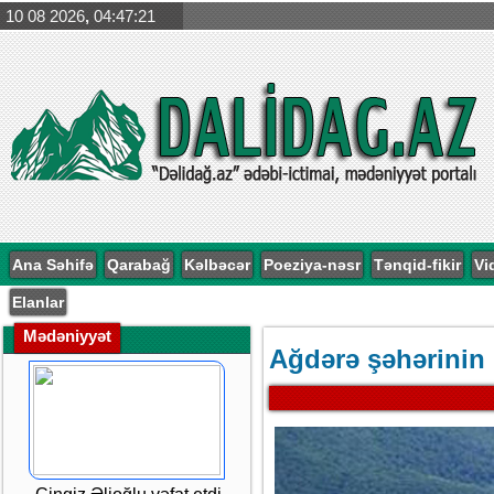
10 08 2026
,
04:47:21
Ana Səhifə
Qarabağ
Kəlbəcər
Poeziya-nəsr
Tənqid-fikir
Vi
Elanlar
Mədəniyyət
Ağdərə şəhərinin 