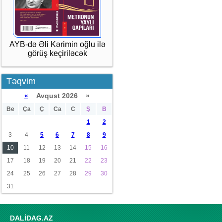
AYB-də Əli Kərimin oğlu ilə
görüş keçiriləcək
Təqvim
«
Avqust 2026 »
Be
Ça
Ç
Ca
C
Ş
B
1
2
3
4
5
6
7
8
9
10
11
12
13
14
15
16
17
18
19
20
21
22
23
24
25
26
27
28
29
30
31
DALİDAG.AZ