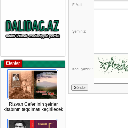
E-Mail:
Şərhiniz:
Elanlar
Kodu yazın:
*
Göndər
Rizvan Cəfərlinin şeirlər
kitabının təqdimatı keçiriləcək