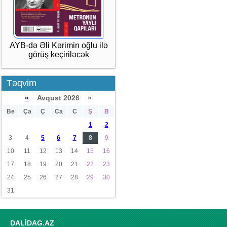
AYB-də Əli Kərimin oğlu ilə
görüş keçiriləcək
Təqvim
«
Avqust 2026 »
Be
Ça
Ç
Ca
C
Ş
B
1
2
3
4
5
6
7
8
9
10
11
12
13
14
15
16
17
18
19
20
21
22
23
24
25
26
27
28
29
30
31
DALİDAG.AZ