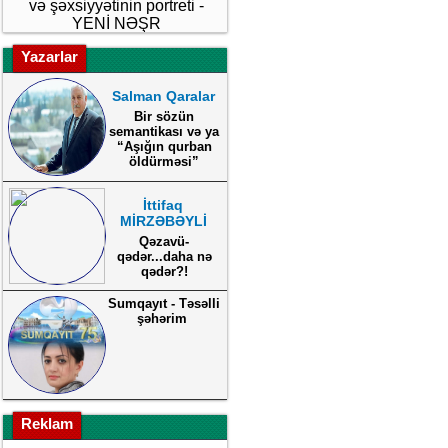
və şəxsiyyətinin portreti -
YENİ NƏŞR
Yazarlar
Salman Qaralar
Bir sözün
semantikası və ya
“Aşığın qurban
öldürməsi”
İttifaq
MİRZƏBƏYLİ
Qəzavü-
qədər...daha nə
qədər?!
Sumqayıt - Təsəlli
şəhərim
Reklam