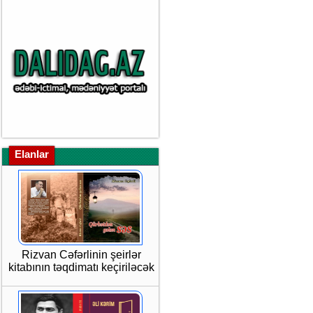
Elanlar
Rizvan Cəfərlinin şeirlər
kitabının təqdimatı keçiriləcək