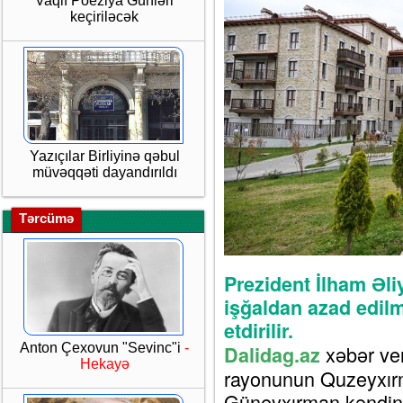
Vaqif Poeziya Günləri
keçiriləcək
Yazıçılar Birliyinə qəbul
müvəqqəti dayandırıldı
Tərcümə
Prezident İlham Əli
işğaldan azad edil
etdirilir.
Anton Çexovun "Sevinc"i
-
xəbər ver
Dalidag.az
Hekayə
rayonunun Quzeyxırm
Güneyxırman kəndinə