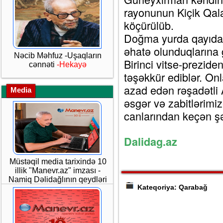
rayonunun Kiçik Qala
köçürülüb.
Doğma yurda qayıdan s
əhatə olunduqlarına 
Nəcib Məhfuz -Uşaqların
Birinci vitse-prezid
cənnəti
-Hekayə
təşəkkür ediblər. On
azad edən rəşadətl
Media
əsgər və zabitlərimiz
canlarından keçən şə
Dalidag.az
Müstəqil media tarixində 10
illik "Manevr.az" imzası -
Namiq Dəlidağlının qeydləri
Kateqoriya: Qarabağ