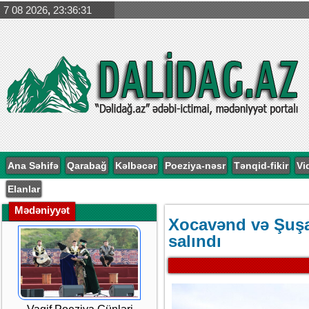
7 08 2026
,
23:36:31
Ana Səhifə
Qarabağ
Kəlbəcər
Poeziya-nəsr
Tənqid-fikir
Vi
Elanlar
Mədəniyyət
Xocavənd və Şuşa
salındı