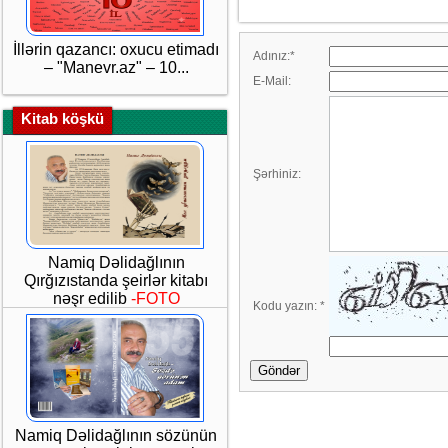
İllərin qazancı: oxucu etimadı
Adınız:
*
– "Manevr.az" – 10...
E-Mail:
Kitab köşkü
Şərhiniz:
Namiq Dəlidağlının
Qırğızıstanda şeirlər kitabı
nəşr edilib
-FOTO
Kodu yazın:
*
Göndər
Namiq Dəlidağlının sözünün