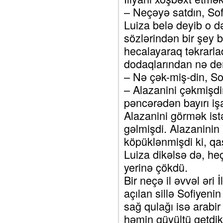
– Neçəyə satdın, So
Luiza belə deyib o d
sözlərindən bir şey 
hecalayaraq təkrarla
dodaqlarından nə dem
– Nə çək-miş-din, So
– Alazanini çəkmişdim
pəncərədən bayırı iş
Alazanini görmək istə
gəlmişdi. Alazanini
köpüklənmişdi ki, qaşı
Luiza dikəlsə də, h
yerinə çökdü.
Bir neçə il əvvəl əri
açılan sillə Sofiyeni
sağ qulağı isə arabir
həmin güyültü getdik