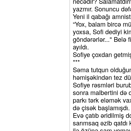
necədir? Salamatdırm
yazmır. Sonuncu dəf
Yeni il qabağı amnist
“Yox, balam bircə mü
yoxsa, Sofi dediyi k
göndərərlər..." Belə f
ayıldı.
Sofiye çoxdan getmiş
***
Səma tutqun olduğun
həmişəkindən tez dü
Sofiye rəsmləri burub
sonra malbertini də q
parkı tərk eləmək va
də çisək başlamışdı.
Evə çatıb əridilmiş 
sarımsaq əzib qatdı k
ilə özünə şam yeməyi