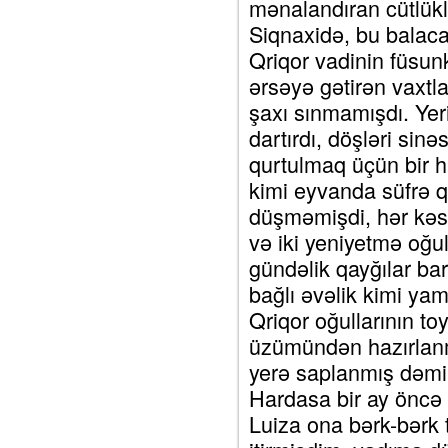
mənalandıran cütlükl
Siqnaxidə, bu balaca
Qriqor vadinin füsun
ərsəyə gətirən vaxtl
şaxı sınmamışdı. Yeri
dartırdı, döşləri sin
qurtulmaq üçün bir him
kimi eyvanda süfrə q
düşməmişdi, hər kəs s
və iki yeniyetmə oğulu
gündəlik qayğılar ba
bağlı əvəlik kimi yam
Qriqor oğullarının to
üzümündən hazırlanmı
yerə saplanmış dəmir
Hardasa bir ay öncə 
Luiza ona bərk-bərk 