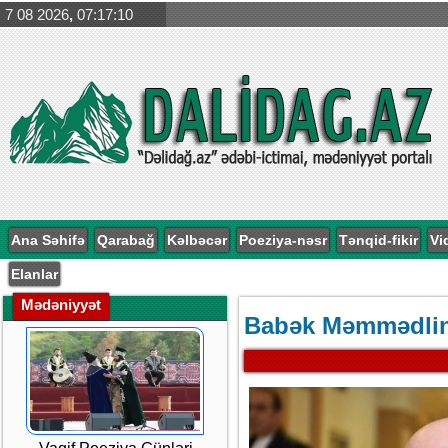
7 08 2026
,
07:17:12
Ağdərə və Ağdamda yeni
Kəlbəc
arxeoloji abidələr
material
aşkarlandı
Türk Dün
öyrənil
pr
Ana Səhifə
Qarabağ
Kəlbəcər
Poeziya-nəsr
Tənqid-fikir
Vi
Elanlar
Mədəniyyət
Babək Məmmədlini