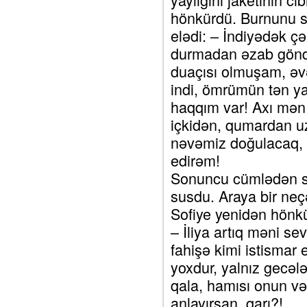
hönkürdü. Burnunu s
elədi: – İndiyədək çə
durmadan əzab göndə
duaçısı olmuşam, ə
indi, ömrümün tən 
haqqım var! Axı mən 
içkidən, qumardan u
nəvəmiz doğulacaq,
edirəm!
Sonuncu cümlədən so
susdu. Araya bir neç
Sofiye yenidən hönk
– İliya artıq məni se
fahişə kimi istismar
yoxdur, yalnız gecələ
qala, hamısı onun və 
anlayırsan, qarı?!