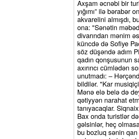
Axşam əcnəbi bir tur
yığımı” ilə bərabər 
akvarelini almışdı, 
ona: "Sənətin məbəd
divarından mənim əs
küncdə də Sofiye Pa
söz düşəndə adım Pi
qadın qonşusunun sa
axırıncı cümlədən so
unutmadı: – Hərçənd 
bildilər. "Kar musiqi
Mənə elə belə də dey
qətiyyən narahat etmi
tanıyacaqlar. Siqnaix
Bax onda turistlər d
gəlsinlər, heç olmas
bu bozluq sənin qan 