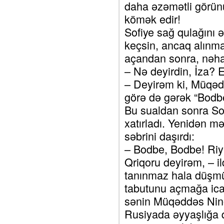
daha əzəmətli görün
kömək edir!
Sofiye sağ qulağını ə
keçsin, ancaq alınma
açandan sonra, nəhay
– Nə deyirdin, İza? 
– Deyirəm ki, Müqəd
görə də gərək “Bodbe“
Bu sualdan sonra Sof
xatırladı. Yenidən 
səbrini daşırdı:
– Bodbe, Bodbe! Riya
Qriqoru deyirəm, – il
tanınmaz hala düşmüş
tabutunu açmağa ica
sənin Müqəddəs Nino
Rusiyada əyyaşlığa q