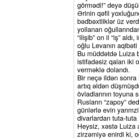
görmədi!” deyə düşün
Ərinin qəfil yoxluğu
bədbəxtliklər üz ver
yollanan oğullarınd
“ilişib” on il “iş” al
oğlu Levanın aqibəti 
Bu müddətdə Luiza b
istifadəsiz qalan iki 
verməklə dolandı.
Bir neçə ildən sonra
artıq əldən düşmüşdü.
övladlarının toyuna sa
Rusların “zapoy” dedi
günlərlə evin yarımzi
divarlardan tuta-tuta 
Heysiz, xəstə Luiza 
zirzəmiyə enirdi ki, 