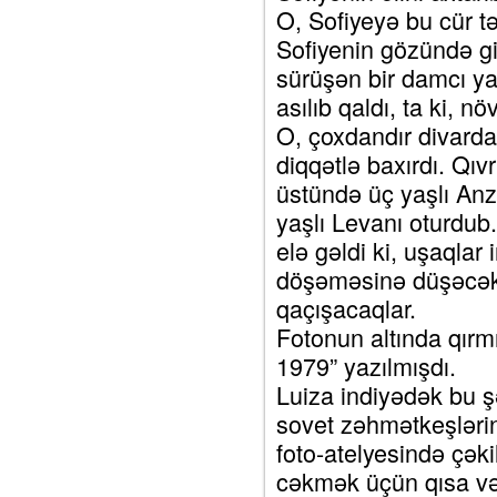
O, Sofiyeyə bu cür tə
Sofiyenin gözündə gi
sürüşən bir damcı ya
asılıb qaldı, ta ki, 
O, çoxdandır divarda
diqqətlə baxırdı. Qıv
üstündə üç yaşlı Anz
yaşlı Levanı oturdub.
elə gəldi ki, uşaqlar
döşəməsinə düşəcək,
qaçışacaqlar.
Fotonun altında qırmı
1979” yazılmışdı.
Luiza indiyədək bu ş
sovet zəhmətkeşləri
foto-atelyesində çəki
cəkmək üçün qısa və