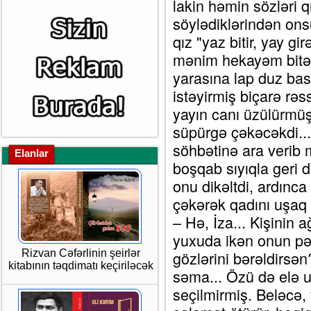
lakin həmin sözləri q
söylədiklərindən on
qız "yaz bitir, yay g
mənim hekayəm bitəc
yarasına lap duz bas
istəyirmiş biçarə rə
yayın canı üzülürmüş
süpürgə çəkəcəkdi... 
söhbətinə ara verib 
Elanlar
boşqab sıyıqla geri d
onu dikəltdi, ardınca 
çəkərək qadını uşaq 
– Hə, İza... Kişinin ağ
yuxuda ikən onun pə
Rizvan Cəfərlinin şeirlər
gözlərini bərəldirsən
kitabının təqdimatı keçiriləcək
səma... Özü də elə u
seçilmirmiş. Beləcə, 