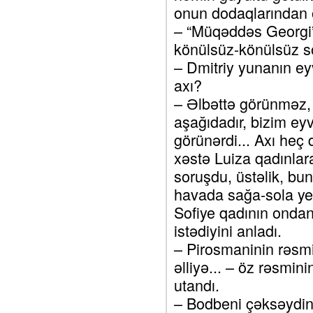
onun dodaqlarından 
– “Müqəddəs Georgi”
könülsüz-könülsüz s
– Dmitriy yunanın e
axı?
– Əlbəttə görünməz, 
aşağıdadır, bizim ey
görünərdi... Axı heç
xəstə Luiza qadınlar
soruşdu, üstəlik, bu
havada sağa-sola yel
Sofiye qadının onda
istədiyini anladı.
– Pirosmaninin rəsmi
əlliyə... – öz rəsminin
utandı.
– Bodbeni çəksəydin, 