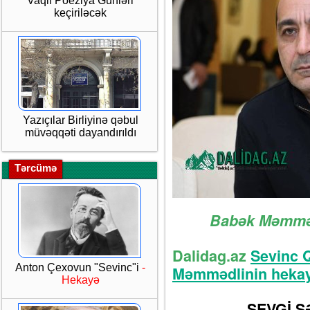
Vaqif Poeziya Günləri
keçiriləcək
Yazıçılar Birliyinə qəbul
müvəqqəti dayandırıldı
Tərcümə
Babək Məmmə
Dalidag.az
Sevinc 
Anton Çexovun "Sevinc"i
-
Məmmədlinin hekayə
Hekayə
SEVGİ ŞƏH