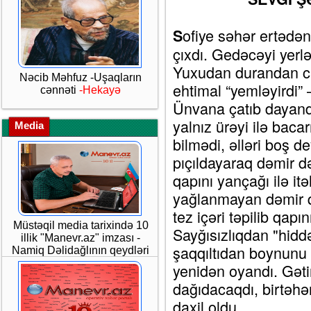
ofiye səhər ertədən
S
çıxdı. Gedəcəyi yerlə 
Yuxudan durandan ca
Nəcib Məhfuz -Uşaqların
ehtimal “yemləyirdi”
cənnəti
-Hekayə
Ünvana çatıb dayandı
yalnız ürəyi ilə bac
Media
bilmədi, əlləri boş d
pıçıldayaraq dəmir d
qapını yançağı ilə itə
yağlanmayan dəmir qap
tez içəri təpilib qapı
Müstəqil media tarixində 10
Sayğısızlıqdan "hiddə
illik "Manevr.az" imzası -
şaqqıltıdan boynunu 
Namiq Dəlidağlının qeydləri
yenidən oyandı. Gəti
dağıdacaqdı, birtəh
daxil oldu.