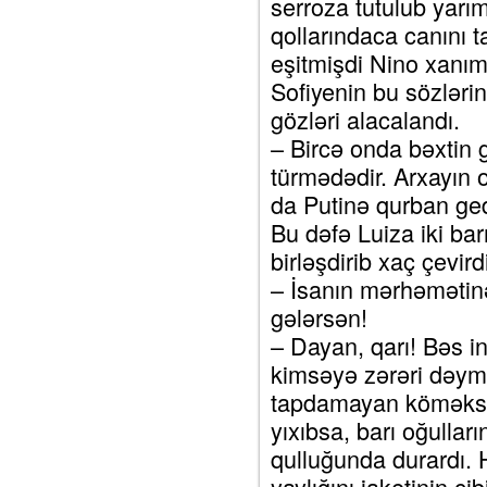
serroza tutulub yarı
qollarındaca canını t
eşitmişdi Nino xanım
Sofiyenin bu sözləri
gözləri alacalandı.
– Bircə onda bəxtin g
türmədədir. Arxayın 
da Putinə qurban ge
Bu dəfə Luiza iki ba
birləşdirib xaç çevird
– İsanın mərhəmətinə
gələrsən!
– Dayan, qarı! Bəs i
kimsəyə zərəri dəym
tapdamayan köməksiz
yıxıbsa, barı oğulları
qulluğunda durardı. 
yaylığını jaketinin 