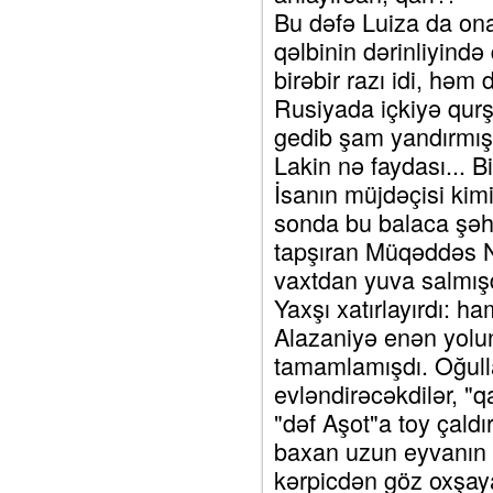
Bu dəfə Luiza da ona 
qəlbinin dərinliyində
birəbir razı idi, həm
Rusiyada içkiyə qur
gedib şam yandırmış
Lakin nə faydası... 
İsanın müjdəçisi kim
sonda bu balaca şəhə
tapşıran Müqəddəs N
vaxtdan yuva salmışd
Yaxşı xatırlayırdı: ha
Alazaniyə enən yolun
tamamlamışdı. Oğull
evləndirəcəkdilər, "
"dəf Aşot"a toy çaldı
baxan uzun eyvanın d
kərpicdən göz oxşay