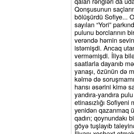
qalan rəngləri da ud
Qonşusunun saçların
bölüşürdü Sofiye... O
sayılan “Yori” parkın
pulunu borclarının b
verəndə həmin sevin
istəmişdi. Ancaq uta
verməmişdi. İliya bil
saatlarla dayanıb mə
yanaşı, özünün də müə
kəlmə də soruşmamış
hansı əsərini kimə s
yandıra-yandıra pulu
etinasızlığı Sofiyeni
yenidən qazanmaq üç
qadın; qoynundakı bi
göyə tuşlayıb taleyin
İliyanı xoşbəxt etmək