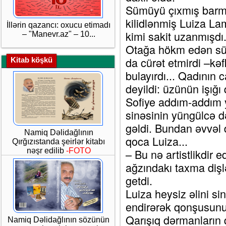
Sümüyü çıxmış barmaq
kilidlənmiş Luiza Lam
İllərin qazancı: oxucu etimadı
kimi sakit uzanmışdı.
– "Manevr.az" – 10...
Otağa hökm edən sük
da cürət etmirdi –kəf
Kitab köşkü
bulayırdı... Qadının 
deyildi: üzünün işığı
Sofiye addım-addım y
sinəsinin yüngülcə d
gəldi. Bundan əvvəl 
Namiq Dəlidağlının
qoca Luiza...
Qırğızıstanda şeirlər kitabı
nəşr edilib
-FOTO
– Bu nə artistlikdir 
ağzındakı taxma dişl
getdi.
Luiza heysiz əlini si
endirərək qonşusunu
Qarışıq dərmanların 
Namiq Dəlidağlının sözünün