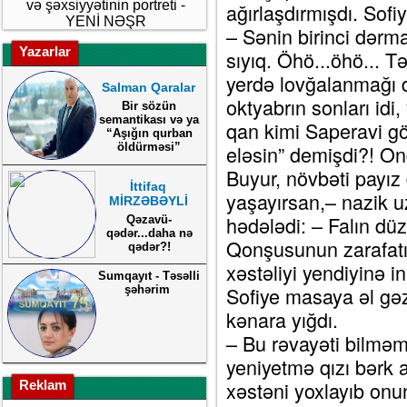
və şəxsiyyətinin portreti -
ağırlaşdırmışdı. Sofi
YENİ NƏŞR
– Sənin birinci dərma
Yazarlar
sıyıq. Öhö...öhö... Tə
yerdə lovğalanmağı 
Salman Qaralar
oktyabrın sonları idi
Bir sözün
semantikası və ya
qan kimi Saperavi gö
“Aşığın qurban
öldürməsi”
eləsin” demişdi?! O
Buyur, növbəti payız 
İttifaq
yaşayırsan,– nazik u
MİRZƏBƏYLİ
hədələdi: – Falın dü
Qəzavü-
qədər...daha nə
Qonşusunun zarafatı
qədər?!
xəstəliyi yendiyinə i
Sumqayıt - Təsəlli
Sofiye masaya əl gəzd
şəhərim
kənara yığdı.
– Bu rəvayəti bilməm
yeniyetmə qızı bərk 
xəstəni yoxlayıb onu
Reklam