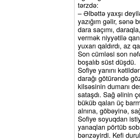
tərzdə:
– Əlbəttə yaxşı deyil
yazığım gəlir, sənə
dara saçımı, daraqla,
vermək niyyətilə qan
yuxarı qaldırdı, az q
Son cümləsi son nəfə
boşalıb süst düşdü.
Sofiye yanını kətild
darağı götürəndə gö
kilsəsinin dumanı deş
sataşdı. Sağ əlinin 
büküb qalan üç barmağ
alnına, göbəyinə, sa
Sofiye soyuqdan isti
yanaqları pörtüb so
bənzəyirdi. Kefi duru