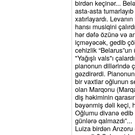
birdən keçinər... Bel
asta-asta tumarlayıb
xatırlayardı. Levanı
hansı musiqini çalırd
hər dəfə özünə və an
içməyəcək, gedib çök
cehizlik “Belarus”un
"Yağışlı vals"ı çalar
pianonun dillərində 
gəzdirərdi. Pianonun
bir vaxtlar oğlunun se
olan Marqonu (Marqari
diş həkiminin qarası
bəyənmiş dəli keçi, 
Oğlumu divanə edib 
günlərə qalmazdı”...
Luiza birdən Anzoru