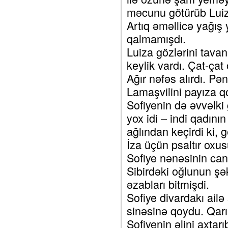
məcunu götürüb Luiz
Artıq əməllicə yağış
qalmamışdı.
Luiza gözlərini tavan
keylik vardı. Çat-çat
Ağır nəfəs alırdı. P
Lamaşvilini payıza q
Sofiyenin də əvvəlki
yox idi – indi qadını
ağlından keçirdi ki, 
İza üçün psaltır oxus
Sofiye nənəsinin can
Sibirdəki oğlunun şə
əzabları bitmişdi.
Sofiye divardakı ailə
sinəsinə qoydu. Qar
Sofiyenin əlini axtar