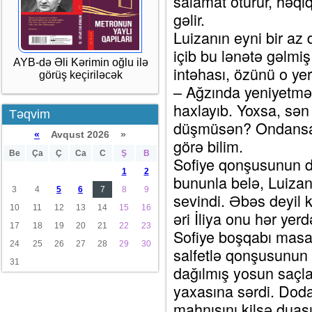
salamat ötürür, həqiq
gəlir.
Luizanın eyni bir az d
içib bu lənətə gəlmi
AYB-də Əli Kərimin oğlu ilə
intəhası, özünü o ye
görüş keçiriləcək
– Ağzında yeniyetmə
haxlayıb. Yoxsa, sən
Təqvim
düşmüsən? Ondansa p
«
Avqust 2026 »
görə bilim.
Be
Ça
Ç
Ca
C
Ş
B
Sofiye qonşusunun d
1
2
bununla belə, Luizan
3
4
5
6
7
8
9
sevindi. Əbəs deyil k
10
11
12
13
14
15
16
əri İliya onu hər yerdə 
17
18
19
20
21
22
23
Sofiye boşqabı masa
24
25
26
27
28
29
30
salfetlə qonşusunun 
31
dağılmış yosun saçla
yaxasına sərdi. Doda
mahnısını kilsə duas