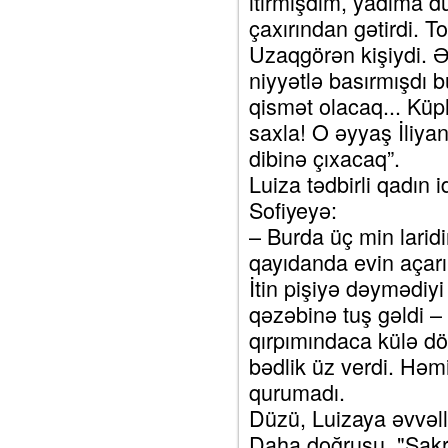
itirmişdim, yadıma d
çaxırından gətirdi. T
Uzaqgörən kişiydi. Ə
niyyətlə basırmışdı 
qismət olacaq... Küp
saxla! O əyyaş İliya
dibinə çıxacaq”.
Luiza tədbirli qadın 
Sofiyeyə:
– Burda üç min larid
qayıdanda evin açarı 
İtin pişiyə dəymədiyi
qəzəbinə tuş gəldi – 
qırpımındaca külə dö
bədlik üz verdi. Həm
qurumadı.
Düzü, Luizaya əvvəllə
Daha doğrusu, "Şak