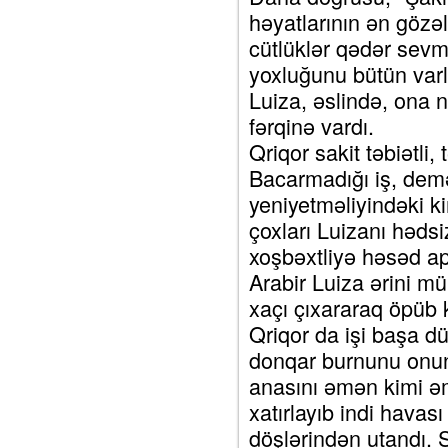
həyatlarının ən gözə
cütlüklər qədər sevm
yoxluğunu bütün varl
Luiza, əslində, ona 
fərqinə vardı.
Qriqor sakit təbiətli, tə
Bacarmadığı iş, demək
yeniyetməliyindəki ki
çoxları Luizanı həds
xoşbəxtliyə həsəd apa
Arabir Luiza ərini m
xaçı çıxararaq öpüb k
Qriqor da işi başa d
donqar burnunu onun
anasını əmən kimi əm
xatırlayıb indi havas
döşlərindən utandı. 