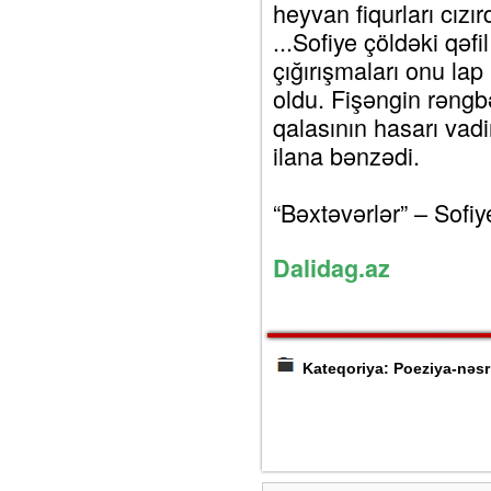
heyvan fiqurları cızırd
...Sofiye çöldəki qəfi
çığırışmaları onu lap 
oldu. Fişəngin rəng
qalasının hasarı vad
ilana bənzədi.
“Bəxtəvərlər” – Sofiye
Dalidag.az
Kateqoriya: Poeziya-nəsr