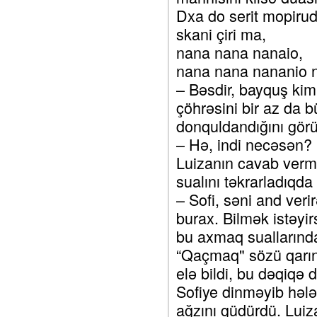
Dxa do serit mopirud
skani çiri ma,
nana nana nanaio,
nana nana nananio n
– Bəsdir, bayquş kim
çöhrəsini bir az da 
donquldandığını gör
– Hə, indi necəsən?
Luizanın cavab vermə
sualını təkrarladıqda 
– Sofi, səni and ve
burax. Bilmək istəy
bu axmaq suallarınd
“Qaçmaq" sözü qarını
elə bildi, bu dəqiqə 
Sofiye dinməyib həl
ağzını güdürdü. Luiz