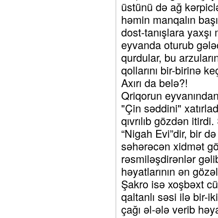
üstünü də ağ kərpicl
həmin manqalın başın
dost-tanışlara yaxşı m
eyvanda oturub gələc
qurdular, bu arzuları
qollarını bir-birinə k
Axırı da belə?!
Qriqorun eyvanından
"Çin səddini" xatırla
qıvrılıb gözdən itirdi
“Nigah Evi”dir, bir 
səhərəcən xidmət gös
rəsmiləşdirənlər gəl
həyatlarının ən gözəl
Şakro isə xoşbəxt cüt
qaltanlı səsi ilə bir
çağı əl-ələ verib həy