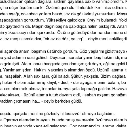
 buludlaracan qalxan dağlara, sıldırım qayalara baxıb vahimələnrdim.
n içinə düşmüşdüm sanki. Özümü qorxulu filmlərdəki kmi hiss edirdim.
dən aşağı, dolanbac yollara baxıb, tez də gözlərimi yumurdum. Maşı
aşacağından qorxurdum. Yüksəkliyə qalxdıqca ürəyim bulanırdı. Yolda
fə qaytardım da. Maşın dağın başına qalxdıqca halım pisləşirdi. Ana
min yüksələcəyindən qorxurdu. Özünə götürdüyü dərmandan mənə də 
-tez maşını saxlatdırır, “bir az da döz, çatırıq”, - deyib məni sakitləş
.
mi açanda anamı başımın üstündə gördüm. Göz yaşlarını gizlətməyə ça
a yad adamın səsi gəliirdi. Deyəsən, sanatoriyanın baş həkim idi, m
 gəlmişdi. Atam onun haqqında çox damışmışdı deyə, ağlıma gəldi k
q. Yanılmamışdım. Həkim yaxınlaşıb alnımdan öpdü. Üzünü atama t
m, maşallah, Allah saxlasın, gül baladı. Şükür, yaxşıdır. Bizim dağlara
 hələm-hələm adamın işi deyil, - dedi, - dur ayağa, mənim balam, bu
 xəstələnmək olmaz, insanlar buraya şəfa tapmağa gəlirlər. Havaya 
ələcəksən, - üzünü atama tutub davam etdi, - sabah axşam qonağıms
yaddan çıxmasını ha... - deyib bərkdən güldü.
qopdu, qarşıda məni nə gözlədiyini təsəvvür etməyə başladım.
lalı”qarpızı atamdan istəyən bu adammış və mənim üzümdən atam b
n insanın yanında xəcalətli qalacaqdı. Çox peşmandım, amma daldan