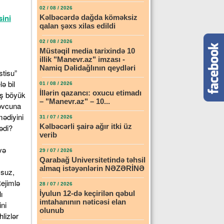
02 / 08 / 2026
ini
Kəlbəcərdə dağda köməksiz
qalan şəxs xilas edildi
02 / 08 / 2026
Müstəqil media tarixində 10
illik "Manevr.az" imzası -
Namiq Dəlidağlının qeydləri
stisu”
ə bil
01 / 08 / 2026
İllərin qazancı: oxucu etimadı
aş böyük
– "Manevr.az" – 10...
 ovcuna
mədiyini
31 / 07 / 2026
Kəlbəcərli şairə ağır itki üz
lədi?
verib
və
29 / 07 / 2026
Qarabağ Universitetində təhsil
almaq istəyənlərin NƏZƏRİNƏ
zsuz,
ejimlə
28 / 07 / 2026
ı
İyulun 12-də keçirilən qəbul
imtahanının nəticəsi elan
ni
olunub
lizlər