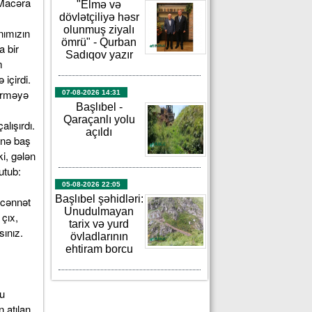
 Macəra
"Elmə və
dövlətçiliyə həsr
olunmuş ziyalı
nımızın
ömrü" - Qurban
 bir
Sadıqov yazır
m
içirdi.
dirməyə
07-08-2026 14:31
Başlıbel -
Qaraçanlı yolu
lışırdı.
açıldı
ənə baş
i, gələn
utub:
05-08-2026 22:05
Başlıbel şəhidləri:
 cənnət
Unudulmayan
çıx,
tarix və yurd
ınız.
övladlarının
ehtiram borcu
u
 atılan