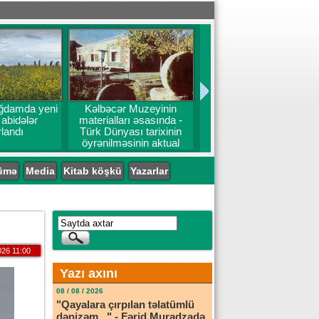
ğdamda yeni
Kəlbəcər Muzeyinin
 abidələr
materialları əsasında -
landı
Türk Dünyası tarixinin
öyrənilməsinin aktual
problemləri
ümə
Media
Kitab köşkü
Yazarlar
026 11:00
Yazı axını
08 / 08 / 2026
"Qayalara çırpılan təlatümlü
dənizəm..." - Fərid Muradzadə