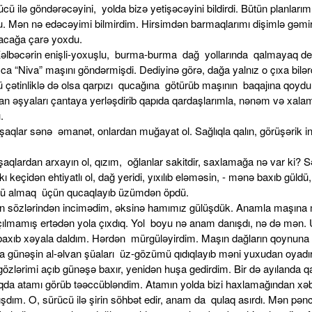
ücü ilə göndərəcəyini, yolda bizə yetişəcəyini bildirdi. Bütün planlarım 
. Mən nə edəcəyimi bilmirdim. Hirsimdən barmaqlarımı dişimlə gəmir
lacağa çarə yoxdu.
lbəcərin enişli-yoxuşlu, burma-burma dağ yollarında qalmayaq de
a “Niva” maşını göndərmişdi. Dediyinə görə, dağa yalnız o çıxa bilər
 çətinliklə də olsa qarpızı qucağına götürüb maşının baqajına qoyd
lan əşyaları çantaya yerləşdirib qapıda qardaşlarımla, nənəm və xala
.
şaqlar sənə əmanət, onlardan muğayat ol. Sağlıqla qalın, görüşərik in
şaqlardan arxayın ol, qızım, oğlanlar sakitdir, saxlamağa nə var ki? 
ı keçidən ehtiyatlı ol, dağ yeridi, yıxılıb eləməsin, - mənə baxıb güldü
ü almaq üçün qucaqlayıb üzümdən öpdü.
 sözlərindən incimədim, əksinə hamımız gülüşdük. Anamla maşına 
ılmamış ertədən yola çıxdıq. Yol boyu nə anam danışdı, nə də mən.
 baxıb xəyala daldım. Hərdən mürgüləyirdim. Maşın dağların qoynuna
a günəşin al-əlvan şüaları üz-gözümü qıdıqlayıb məni yuxudan oyadır
gözlərimi açıb günəşə baxır, yenidən huşa gedirdim. Bir də ayılanda 
qda atamı görüb təəccübləndim. Atamın yolda bizi haxlamağından xə
şdım. O, sürücü ilə şirin söhbət edir, anam da qulaq asırdı. Mən pə