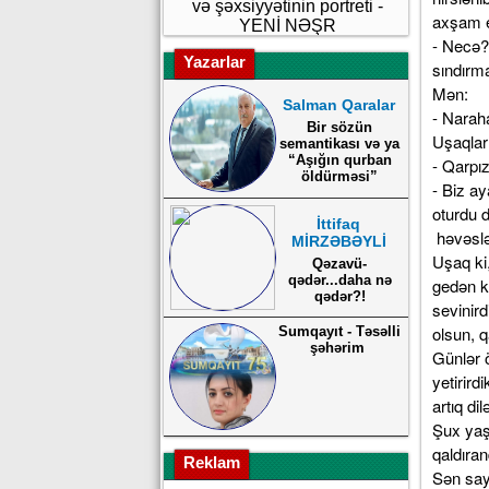
və şəxsiyyətinin portreti -
axşam e
YENİ NƏŞR
- Necə?
Yazarlar
sındırm
Mən:
Salman Qaralar
- Naraha
Bir sözün
Uşaqlar
semantikası və ya
“Aşığın qurban
- Qarpız
öldürməsi”
- Biz a
oturdu d
İttifaq
həvəslə
MİRZƏBƏYLİ
Uşaq ki
Qəzavü-
qədər...daha nə
gedən k
qədər?!
sevinir
olsun, q
Sumqayıt - Təsəlli
şəhərim
Günlər ö
yetirird
artıq di
Şux yaşı
qaldıra
Reklam
Sən sayd