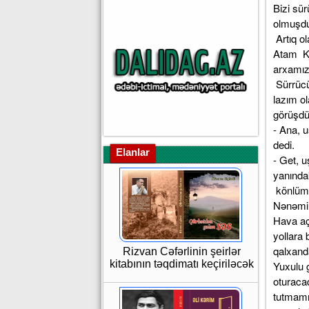
Bizi sür
olmuşdu
Artıq o
Atam Kə
arxamızc
Sürrücü
lazım o
görüşdü
- Ana, u
dedi.
Elanlar
- Get, u
yanındak
könlüm
Nənəmin
Hava aç
yollara
qalxand
Rizvan Cəfərlinin şeirlər
kitabının təqdimatı keçiriləcək
Yuxulu 
oturaca
tutmamı