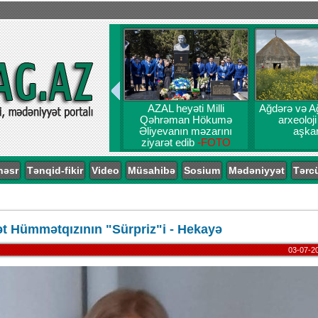
AZAL heyəti Milli
Ağdərə və A
Qəhrəman Hökumə
arxeoloji
Əliyevanın məzarını
aşkar
ziyarət edib
-FOTO
nəsr
Tənqid-fikir
Video
Müsahibə
Sosium
Mədəniyyət
Tərc
t Hümmətqızının "Sürpriz"i - Hekayə
03-07-2