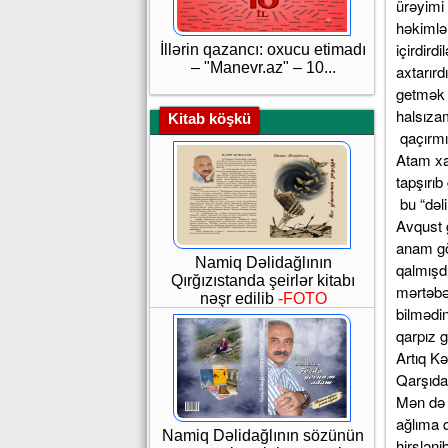
ürəyimi 
həkimlər
içirdird
İllərin qazancı: oxucu etimadı
– "Manevr.az" – 10...
axtarır
getmək d
halsızam
Kitab köşkü
qaçırmı
Atam xa
tapşırıb
bu “dəl
Avqust 
anam gö
Namiq Dəlidağlının
qalmışd
Qırğızıstanda şeirlər kitabı
mərtəbə
nəşr edilib
-FOTO
bilmədi
qarpız 
Artıq Kə
Qarşıda 
Mən də 
ağlıma q
Namiq Dəlidağlının sözünün
hirslən