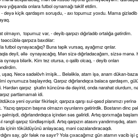
və yığışanda onlara futbol oynamağı təklif etdim.
 - deyə kiçik qardaşım soruşdu, - axı topumuz yoxdu. Mama gizlədib 
ayaq.
t olmayın, topumuz var, - deyib qarpızı dığırladıb ortalığa gətirdim.
 təəccüblə qarpıza baxdılar:
la futbol oynayacağıq? Buna təpik vursaq, ayağımız qırılar.
yaqla deyil, əllə oynayacağıq. Mən sizə dığırladacağam, sizsə mənə. 
a oynaya bilərik. Kim tez otursa, o qalib olcaq, - deyib onları
ndirdim.
, uşaq. Necə sadəlövh imişik... Beləliklə, atam işə, anam dükan-baza
imi oynumuza başlayırdıq. Qarpız dığırlandıqca balaca qardaşım, gülü
di. Hərdən qarpız şkafın küncünə də dəyirid, onda narahat olurdum, nə
arpız partlamamalı idi.
tdükcə yeni oyunlar fikirləşir, qarpıza qarşı sui-qəsd planımızı yerinə
ik. Yazıq qarpızın başına olmazın oyunlarını gətirirdik. Bostanın dinc pə
lə gəlmişdi, dığırlandırdıqca içindən səs gəliridi. Artıq qorxmağa başla
l rəngli qarpız tündləşmişdi. Artıq qarpızın atasını yandırmışdıq, atam
nda içinin töküldüyünü anlayacaq, məni cəzalandıracaqdı.
ığını say, gör fələk nə sayır? Yola çıxacağımız gün atamın vacib işi ç