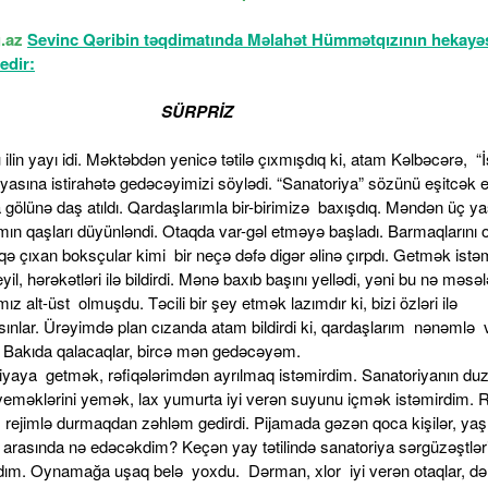
g.az
Sevinc Qəribin təqdimatında Məlahət Hümmətqızının hekayəs
edir:
SÜRPRİZ
ilin yayı idi. Məktəbdən yenicə tətilə çıxmışdıq ki, atam Kəlbəcərə, “İ
yasına istirahətə gedəcəyimizi söylədi. “Sanatoriya” sözünü eşitcək el
 gölünə daş atıldı. Qardaşlarımla bir-birimizə baxışdıq. Məndən üç y
mın qaşları düyünləndi. Otaqda var-gəl etməyə başladı. Barmaqlarını
nqə çıxan boksçular kimi bir neçə dəfə digər əlinə çırpdı. Getmək istə
yil, hərəkətləri ilə bildirdi. Mənə baxıb başını yellədi, yəni bu nə məsə
mız alt-üst olmuşdu. Təcili bir şey etmək lazımdır ki, bizi özləri ilə
ınlar. Ürəyimdə plan cızanda atam bildirdi ki, qardaşlarım nənəmlə 
 Bakıda qalacaqlar, bircə mən gedəcəyəm.
iyaya getmək, rəfiqələrimdən ayrılmaq istəmirdim. Sanatoriyanın du
yeməklərini yemək, lax yumurta iyi verən suyunu içmək istəmirdim. R
 rejimlə durmaqdan zəhləm gedirdi. Pijamada gəzən qoca kişilər, yaşl
r arasında nə edəcəkdim? Keçən yay tətilində sanatoriya sərgüzəştləri
ım. Oynamağa uşaq belə yoxdu. Dərman, xlor iyi verən otaqlar, dəh