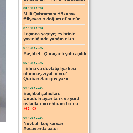
08 / 08 / 2026
Milli Qəhrəmanı Hökumə
Əliyevanın doğum günüdür
07 / 08 / 2026
Laçında yaşayış evlərinin
yaxınlığında yanğın olub
07 / 08 / 2026
Başlıbel - Qaraçanlı yolu açıldı
06 / 08 / 2026
"Elmə və dövlətçiliyə həsr
olunmuş ziyalı ömrü" -
Qurban Sadıqov yazır
05 / 08 / 2026
Başlıbel şəhidləri:
Unudulmayan tarix və yurd
övladlarının ehtiram borcu
-
FOTO
05 / 08 / 2026
Növbəti köç karvanı
Xocavəndə çatdı