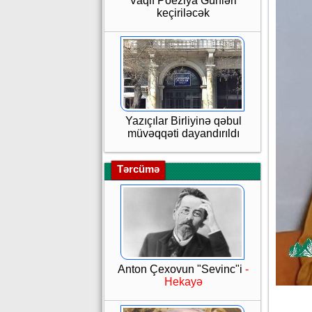
Vaqif Poeziya Günləri
keçiriləcək
Yazıçılar Birliyinə qəbul
müvəqqəti dayandırıldı
Tərcümə
Anton Çexovun "Sevinc"i
-
Hekayə
Məl