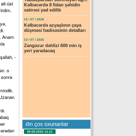
alt-üst
Kəlbəcərdə 8 fidan şəhidin
irdim.
xatirəsi yad edilib
13 / 07 / 2026
yə,
Kəlbəcərdə azyaşlının çaya
di.
düşməsi hadisəsinin detalları
u. Anam
13 / 07 / 2026
mla
Zəngəzur dəhlizi 600 min iş
yeri yaradacaq
şallah, -
Sən o
, sonra
mindik.
 Uzanan
dı.
qabaq
bər
Ən çox oxunanlar
ncərədən
06-08-2026 14:12