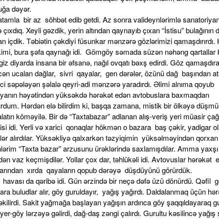
uğa dəyər.
tamla bir az söhbət edib getdi. Az sonra valideynlərimlə sanatoriyan
 çıxdıq. Xeyli gəzdik, yerin altından qaynayıb çıxan “İstisu” bulağının
n içdik. Təbiətin çəkdiyi füsunkar mənzərə gözlərimizi qamaşdırırdı.
kimi, bura şəfa qaynağı idi. Gömgöy səmada süzən nəhəng qartallar 
iz diyarda insana bir əfsanə, nağıl ovqatı bəxş edirdi. Göz qamaşdır
cən ucalan dağlar, sivri qayalar, gen dərələr, özünü dağ başından a
nci səpələyən şəlalə qeyri-adi mənzərə yaradırdı. Əlimi alnıma qoyub
iyanın həyətindən yüksəkdə hərəkət edən avtobuslara baxmaqdan
rdum. Hərdən elə bilirdim ki, başqa zamana, mistik bir ölkəyə düşm
alatın köməyilə. Bir də “Taxtabazar” adlanan alış-veriş yeri müasir ça
isi idi. Yerli və xarici qonaqlar hökmən o bazara baş çəkir, yadigar o
lər alırdılar. Yüksəkliyə qalxarkən təzyiqimin yüksəlməyindən qorxan
nlərim “Taxta bazar” arzusunu ürəklərində saxlamışdılar. Amma yaxşı 
n vaz keçmişdilər. Yollar çox dar, təhlükəli idi. Avtovuslar hərəkət 
arından xırda qayaların qopub dərəyə düşdüyünü görürdük.
 havası da qəribə idi. Gün ərzində bir neçə dəfə üzü dönürdü. Qəfil 
ra buludlar alır, göy guruldayır, yağış yağırdı. Daldalanmaq üçün hər
əkilirdi. Sakit yağmağa başlayan yağışın ardınca göy şaqqıldayaraq gu
 yer-göy lərzəyə gəlirdi, dağ-daş zəngi çalırdı. Gurultu kəsilincə yağış şı