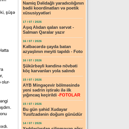
Namiq Dəlidağlı yaradıcılığının
bədii koordinatları və poetik
ki, şüşə
xüsusiyyətləri
17 / 07 / 2026
Aşıq Alıdan qalan sərvət -
Salman Qaralar yazır
16 / 07 / 2026
Kəlbəcərdə çayda batan
Hətta
azyaşlının meyiti tapıldı - Foto
16 / 07 / 2026
Şükürbəyli kəndinə növbəti
ra
köç karvanları yola salındı
r,
15 / 07 / 2026
 olur-
AYB Mingəçevir bölməsində
yeni sədrin iştirakı ilə ilk
yığıncaq keçirildi
-FOTOLAR
ləngi
15 / 07 / 2026
mışdım.
Bu gün şəhid Xudayar
 onu
Yusifzadənin doğum günüdür
14 / 07 / 2026
ıxdı.
Yaddaşlardan silinməyən ağrı: