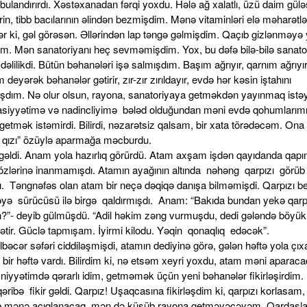
bulandırırdı. Xəstəxanadan fərqi yoxdu. Hələ ağ xalatlı, üzü daim gülə
in, tibb bacılarının əlindən bezmişdim. Mənə vitaminləri elə məharətlə
ilər ki, gəl görəsən. Əllərindən lap təngə gəlmişdim. Qaçıb gizlənməyə
dım. Mən sanatoriyanı heç sevməmişdim. Yox, bu dəfə bilə-bilə sanato
əlilikdi. Bütün bəhanələri işə salmışdım. Başım ağrıyır, qarnım ağrıyır
 deyərək bəhanələr gətirir, zır-zır zırıldayır, evdə hər kəsin iştahını
şdım. Nə olur olsun, rayona, sanatoriyaya getməkdən yayınmaq istə
siyyətimə və nadincliyimə bələd olduğundan məni evdə qohumlarım
 getmək istəmirdi. Bilirdi, nəzarətsiz qalsam, bir xata törədəcəm. Ona
i qızı” özüylə aparmağa məcburdu.
gəldi. Anam yola hazırlıq görürdü. Atam axşam işdən qayıdanda qapı
zlərinə inanmamışdı. Atamın ayağının altında nəhəng qarpızı görü
ı. Təngnəfəs olan atam bir neçə dəqiqə danışa bilməmişdi. Qarpızı be
yə sürücüsü ilə birgə qaldırmışdı. Anam: “Bakıda bundan yekə qarp
n?”- deyib gülmüşdü. “Adil həkim zəng vurmuşdu, dedi gələndə böyük 
gətir. Güclə tapmışam. İyirmi kilodu. Yəqin qonaqlıq edəcək”.
lbəcər səfəri ciddiləşmişdi, atamın dediyinə görə, gələn həftə yola çı
bir həftə vardı. Bilirdim ki, nə etsəm xeyri yoxdu, atam məni aparaca
niyyətimdə qərarlı idim, getməmək üçün yeni bəhanələr fikirləşirdim.
əribə fikir gəldi. Qarpız! Uşaqcasına fikirləşdim ki, qarpızı korlasam
ib mənə acıqlanacaq, mən də küsüb rayona getməyəcəyəm. Qardaşl