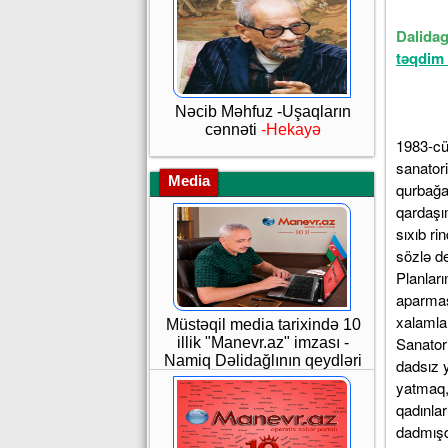
Dalida
təqdim 
Nəcib Məhfuz -Uşaqların
cənnəti
-Hekayə
1983-cü 
sanatori
Media
qurbağa
qardaşı
sıxıb ri
sözlə de
Planları
aparmas
xalamla
Müstəqil media tarixində 10
Sanator
illik "Manevr.az" imzası -
Namiq Dəlidağlının qeydləri
dadsız 
yatmaq,
qadınla
dadmışd