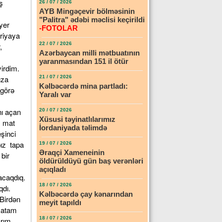
ş
26 / 07 / 2026
AYB Mingəçevir bölməsinin
"Palitra" ədəbi məclisi keçirildi
 yer
-FOTOLAR
riyaya
22 / 07 / 2026
,
Azərbaycan milli mətbuatının
yaranmasından 151 il ötür
yirdim.
ıza
21 / 07 / 2026
Kəlbəcərdə mina partladı:
 görə
Yaralı var
nı açan
20 / 07 / 2026
Xüsusi təyinatlılarımız
b mat
İordaniyada təlimdə
şinci
ız tapa
19 / 07 / 2026
Əraqçi Xameneinin
bir
öldürüldüyü gün baş verənləri
açıqladı
xacaqdıq.
18 / 07 / 2026
qdı.
Kəlbəcərdə çay kənarından
 Birdən
meyit tapıldı
, atam
18 / 07 / 2026
arım