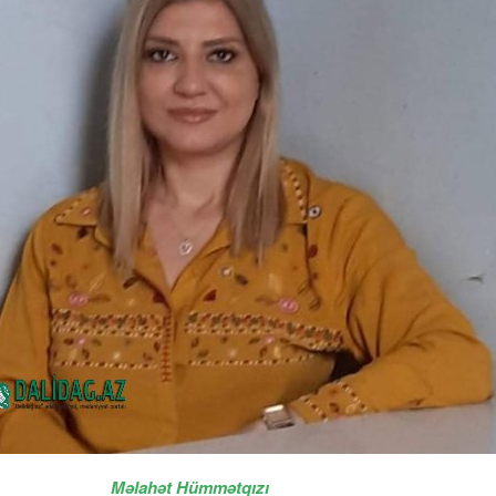
ahət Hümmətqızı