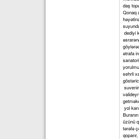
daş top
Qonaq a
həyətinə
suyunda
dediyi 
əsrarəng
göylərə
ətrafa i
sanator
yorulmu
sehrli x
göstəric
suvenir
validey
getməkdə
yol kən
Buranın
üzünü qa
tərəfə ç
qoparır,