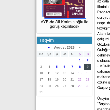
az qala
filmini
Pəncərə
dərəyə 
AYB-də Əli Kərimin oğlu ilə
neçə də
görüş keçiriləcək
təzyiqi
Atam tez
çalışırdı
Təqvim
Gözləri
«
Avqust 2026 »
Qulağım
Be
Ça
Ç
Ca
C
Ş
B
çəkməyə
o olaca
1
2
- Müəlli
3
4
5
6
7
8
9
qalxmaq
10
11
12
13
14
15
16
məkanda
17
18
19
20
21
22
23
özünə g
24
25
26
27
28
29
30
Qarpız 
31
Ürəyim 
“Başıbə
mehriba