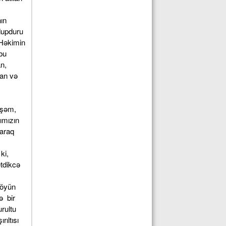
ın
 dupduru
 Həkimin
bu
an,
tan və
üşəm,
ğımızın
laraq
ki,
etdikcə
göyün
ə bir
rultu
rıltısı