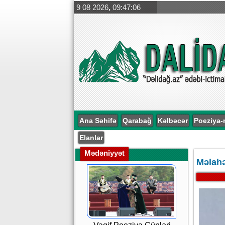
9 08 2026
,
09:47:07
Ana Səhifə
Qarabağ
Kəlbəcər
Poeziya-
Elanlar
Mədəniyyət
Məlahə