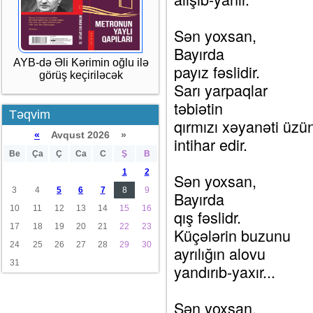
Sən yoxsan,
Bayırda
AYB-də Əli Kərimin oğlu ilə
payız fəslidir.
görüş keçiriləcək
Sarı yarpaqlar
təbiətin
Təqvim
qırmızı xəyanəti üz
«
Avqust 2026 »
intihar edir.
Be
Ça
Ç
Ca
C
Ş
B
1
2
Sən yoxsan,
3
4
5
6
7
8
9
Bayırda
10
11
12
13
14
15
16
qış fəslidr.
17
18
19
20
21
22
23
Küçələrin buzunu
24
25
26
27
28
29
30
ayrılığın alovu
31
yandırıb-yaxır...
Sən yoxsan,