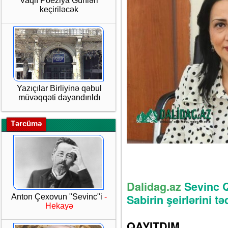
Vaqif Poeziya Günləri
keçiriləcək
Yazıçılar Birliyinə qəbul
müvəqqəti dayandırıldı
Tərcümə
Rəsmiyy
Dalidag.az
Sevinc Q
Sabirin şeirlərini t
Anton Çexovun "Sevinc"i
-
Hekayə
QAYITDIM