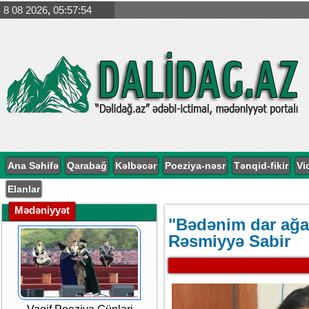
8 08 2026
,
05:57:55
Ana Səhifə
Qarabağ
Kəlbəcər
Poeziya-nəsr
Tənqid-fikir
Vi
Elanlar
Mədəniyyət
"Bədənim dar ağacı
Rəsmiyyə Sabir