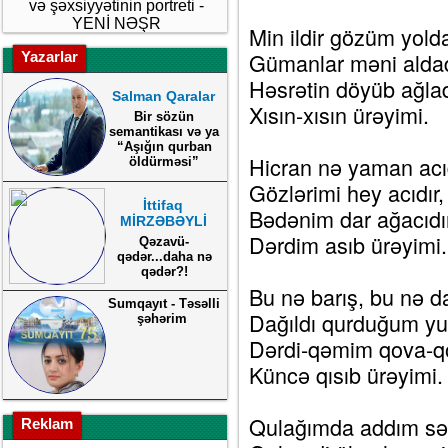
və şəxsiyyətinin portreti -
YENİ NƏŞR
Min ildir gözüm yolda
Gümanlar məni aldad
Yazarlar
Həsrətin döyüb ağlad
Salman Qaralar
Xısın-xısın ürəyimi.
Bir sözün
semantikası və ya
“Aşığın qurban
Hicran nə yaman acıd
öldürməsi”
Gözlərimi hey acıdır,
İttifaq
Bədənim dar ağacıdır
MİRZƏBƏYLİ
Dərdim asıb ürəyimi.
Qəzavü-
qədər...daha nə
qədər?!
Bu nə barış, bu nə d
Sumqayıt - Təsəlli
Dağıldı qurduğum yu
şəhərim
Dərdi-qəmim qova-q
Küncə qısıb ürəyimi.
Qulağımda addım sə
Reklam