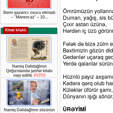
Ömrümüzün yolların
İllərin qazancı: oxucu etimadı
Duman, yağış, sis bü
– "Manevr.az" – 10...
Çıxır astarı üzünə,
Hərdən iç üzü görünü
Kitab köşkü
Fələk də bizə zülm ed
Bəxtimizin gözün didi
Gedənlər uçaraq ged
Yerdə qalanlar sürünü
Namiq Dəlidağlının
Qırğızıstanda şeirlər kitabı
Hüznlü payız axşamı
nəşr edilib
-FOTO
Kədərə qərq olub ha
Küləklər üfürür şamı,
Dünyanın işığı sönür.
ÜRƏYİMİ
Namiq Dəlidağlının sözünün