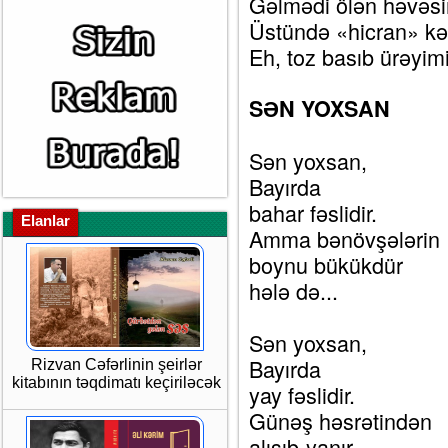
Gəlmədi ölən həvəs
Üstündə «hicran» kə
Eh, toz basıb ürəyimi
SƏN YOXSAN
Sən yoxsan,
Bayırda
bahar fəslidir.
Elanlar
Amma bənövşələrin
boynu bükükdür
hələ də...
Sən yoxsan,
Bayırda
Rizvan Cəfərlinin şeirlər
kitabının təqdimatı keçiriləcək
yay fəslidir.
Günəş həsrətindən
alışıb-yanır.