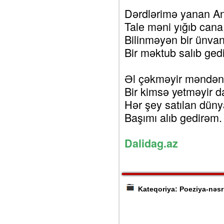
Dərdlərimə yanan A
Tale məni yığıb cana
Bilinməyən bir ünva
Bir məktub salıb ged
Əl çəkməyir məndən
Bir kimsə yetməyir d
Hər şey satılan dün
Başımı alıb gedirəm.
Dalidag.az
Kateqoriya: Poeziya-nəsr