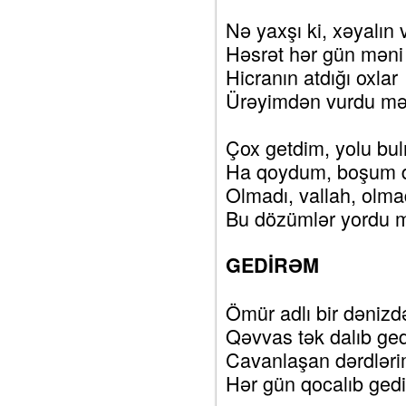
Nə yaxşı ki, xəyalın v
Həsrət hər gün məni 
Hicranın atdığı oxlar
Ürəyimdən vurdu mə
Çox getdim, yolu bu
Ha qoydum, boşum d
Olmadı, vallah, olma
Bu dözümlər yordu m
GEDİRƏM
Ömür adlı bir dənizd
Qəvvas tək dalıb ge
Cavanlaşan dərdləri
Hər gün qocalıb ged