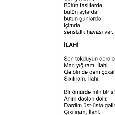
Bütün fəsillərdə,
bütün aylarda,
bütün günlərdə
içimdə
sənsizlik havası var..
İLAHİ
Sən tökdüyün dərdlər
Mən yığıram, İlahi.
Qəlbimdə qəm çoxalı
Sıxılıram, İlahi.
Bir ömürdə min bir sir
Ahım daşları dəlir,
Dərdim üst-üstə gəlir
Çıxılıram, İlahi.