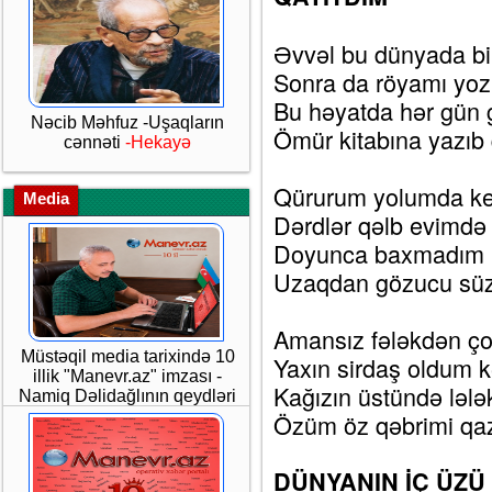
Əvvəl bu dünyada bi
Sonra da röyamı yoz
Bu həyatda hər gün 
Nəcib Məhfuz -Uşaqların
Ömür kitabına yazıb 
cənnəti
-Hekayə
Qürurum yolumda ke
Media
Dərdlər qəlb evimdə 
Doyunca baxmadım 
Uzaqdan gözucu süz
Amansız fələkdən ç
Müstəqil media tarixində 10
Yaxın sirdaş oldum k
illik "Manevr.az" imzası -
Kağızın üstündə lələ
Namiq Dəlidağlının qeydləri
Özüm öz qəbrimi qaz
DÜNYANIN İÇ ÜZÜ