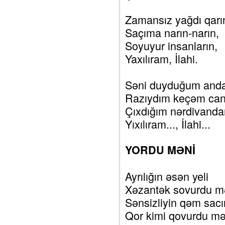
Zamansız yağdı qarı
Saçıma narın-narın,
Soyuyur insanların,
Yaxılıram, İlahi.
Səni duyduğum and
Razıydım keçəm can
Çıxdığım nərdivanda
Yıxılıram..., İlahi...
YORDU MƏNİ
Ayrılığın əsən yeli
Xəzantək sovurdu m
Sənsizliyin qəm sac
Qor kimi qovurdu mə