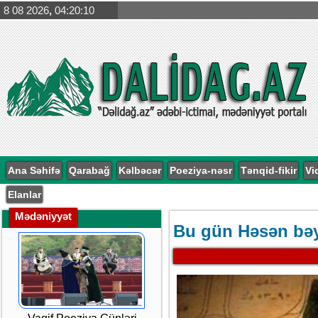
8 08 2026
,
04:20:11
Ana Səhifə
Qarabağ
Kəlbəcər
Poeziya-nəsr
Tənqid-fikir
Vi
Elanlar
Mədəniyyət
Bu gün Həsən bə