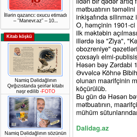
ildən bir qədər artıq
mətbuatının təməlini 
inkişafında silinməz 
İllərin qazancı: oxucu etimadı
– "Manevr.az" – 10...
O, həmçinin 1901-ci 
ilk məktəbin açılması
Kitab köşkü
illərdə isə "Ziya", "
obozreniye" qəzetlər
çoxsaylı elmi-publisi
Həsən bəy Zərdabi 19
Əvvəlcə Köhnə Bibih
olunan maarifçinin m
Namiq Dəlidağlının
Qırğızıstanda şeirlər kitabı
köçürülüb.
nəşr edilib
-FOTO
Bu gün də Həsən bəy
mətbuatının, maarifçi
mühüm sütunlarından 
Dalidag.az
Namiq Dəlidağlının sözünün