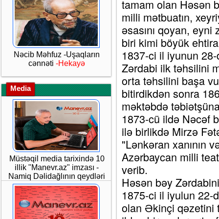
tamam olan Həsən b
milli mətbuatın, xeyri
əsasını qoyan, eyni 
biri kimi böyük ehtira
1837-ci il iyunun 2
Nəcib Məhfuz -Uşaqların
cənnəti
-Hekayə
Zərdabi ilk təhsilini
orta təhsilini başa v
Media
bitirdikdən sonra 186
məktəbdə təbiətşünasl
1873-cü ildə Nəcəf 
ilə birlikdə Mirzə F
"Lənkəran xanının vəz
Azərbaycan milli te
Müstəqil media tarixində 10
verib.
illik "Manevr.az" imzası -
Namiq Dəlidağlının qeydləri
Həsən bəy Zərdabinin
1875-ci il iyulun 22-
olan Əkinçi qəzetini 