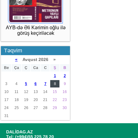
AYB-də Əli Kərimin oğlu ilə
görüş keçiriləcək
Təqvim
«
Avqust 2026 »
Be
Ça
Ç
Ca
C
Ş
B
1
2
3
4
5
6
7
8
9
10
11
12
13
14
15
16
17
18
19
20
21
22
23
24
25
26
27
28
29
30
31
DALİDAG.AZ
Tel: (+994)55 225 78 20