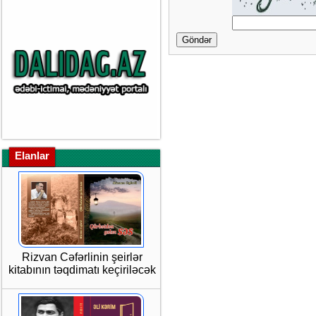
Göndər
Elanlar
Rizvan Cəfərlinin şeirlər
kitabının təqdimatı keçiriləcək