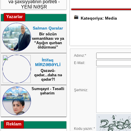
və şəxsiyyətinin portreti -
YENİ NƏŞR
Yazarlar
Kateqoriya: Media
Salman Qaralar
Bir sözün
semantikası və ya
“Aşığın qurban
öldürməsi”
Adınız:
*
İttifaq
E-Mail:
MİRZƏBƏYLİ
Qəzavü-
qədər...daha nə
qədər?!
Sumqayıt - Təsəlli
Şərhiniz:
şəhərim
Reklam
Kodu yazın:
*