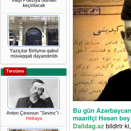
Vaqif Poeziya Günləri
keçiriləcək
Yazıçılar Birliyinə qəbul
müvəqqəti dayandırıldı
Tərcümə
Bu gün Azərbaycan 
Anton Çexovun "Sevinc"i
-
maarifçi Həsən bəy
Hekayə
bildirir 
Dalidag.az