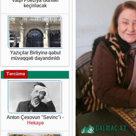
Vaqif Poeziya Günləri
keçiriləcək
Yazıçılar Birliyinə qəbul
müvəqqəti dayandırıldı
Tərcümə
Anton Çexovun "Sevinc"i
-
Hekayə