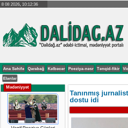
8 08 2026
,
10:12:36
Ana Səhifə
Qarabağ
Kəlbəcər
Poeziya-nəsr
Tənqid-fikir
Vi
Elanlar
Mədəniyyət
Tanınmış jurnalist 
dostu idi