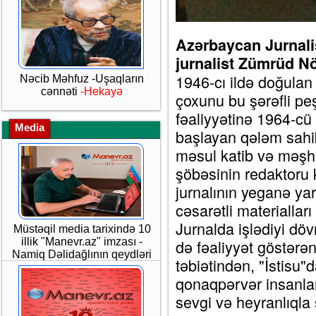
Azərbaycan Jurnalis
jurnalist Zümrüd Nö
1946-cı ildə doğula
Nəcib Məhfuz -Uşaqların
cənnəti
-Hekayə
çoxunu bu şərəfli peş
fəaliyyətinə 1964-cü 
Media
başlayan qələm sahi
məsul katib və məşhur
şöbəsinin redaktoru ki
jurnalının yeganə ya
cəsarətli materialları 
Jurnalda işlədiyi dö
Müstəqil media tarixində 10
illik "Manevr.az" imzası -
də fəaliyyət göstər
Namiq Dəlidağlının qeydləri
təbiətindən, "İstisu
qonaqpərvər insanla
sevgi və heyranlıqla 