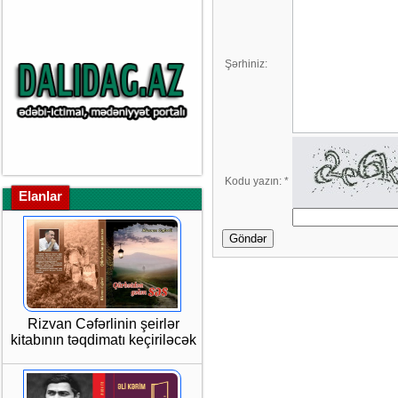
Şərhiniz:
Kodu yazın:
*
Elanlar
Göndər
Rizvan Cəfərlinin şeirlər
kitabının təqdimatı keçiriləcək