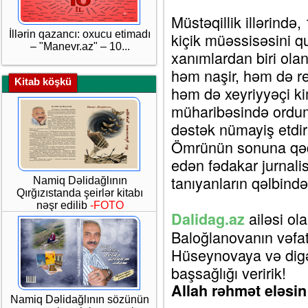
Müstəqillik illərind
İllərin qazancı: oxucu etimadı
kiçik müəssisəsini qu
– "Manevr.az" – 10...
xanımlardan biri ol
həm naşir, həm də red
Kitab köşkü
həm də xeyriyyəçi kim
müharibəsində ordum
dəstək nümayiş etdiri
Ömrünün sonuna qəd
edən fədakar jurnalis
tanıyanların qəlbind
Namiq Dəlidağlının
Qırğızıstanda şeirlər kitabı
nəşr edilib
-FOTO
ailəsi ol
Dalidag.az
Baloğlanovanın vəfatı
Hüseynovaya və digə
başsağlığı veririk!
Allah rəhmət eləsin
Namiq Dəlidağlının sözünün