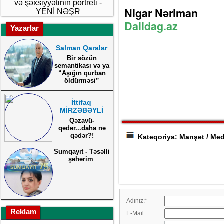
və şəxsiyyətinin portreti -
Nigar Nəriman
YENİ NƏŞR
Dalidag.az
Yazarlar
Salman Qaralar
Bir sözün
semantikası və ya
“Aşığın qurban
öldürməsi”
İttifaq
MİRZƏBƏYLİ
Qəzavü-
qədər...daha nə
qədər?!
Kateqoriya: Manşet / Med
Sumqayıt - Təsəlli
şəhərim
Adınız:
*
Reklam
E-Mail: