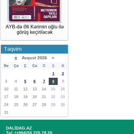
AYB-də Əli Kərimin oğlu ilə
görüş keçiriləcək
Təqvim
«
Avqust 2026 »
Be
Ça
Ç
Ca
C
Ş
B
1
2
3
4
5
6
7
8
9
10
11
12
13
14
15
16
17
18
19
20
21
22
23
24
25
26
27
28
29
30
31
DALİDAG.AZ
Tel: (+994)55 225 78 20