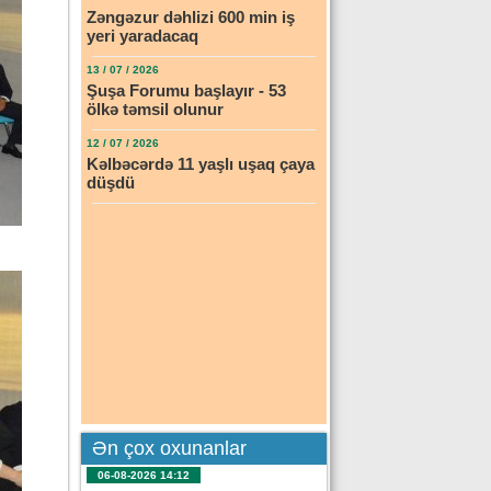
Zəngəzur dəhlizi 600 min iş
yeri yaradacaq
13 / 07 / 2026
Şuşa Forumu başlayır - 53
ölkə təmsil olunur
12 / 07 / 2026
Kəlbəcərdə 11 yaşlı uşaq çaya
düşdü
Ən çox oxunanlar
06-08-2026 14:12