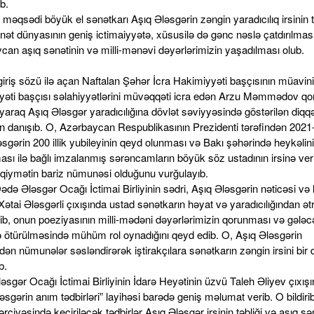
b.
 məqsədi böyük el sənətkarı Aşıq Ələsgərin zəngin yaradıcılıq irsinin tə
ət dünyasının geniş ictimaiyyətə, xüsusilə də gənc nəslə çatdırılması
can aşıq sənətinin və milli-mənəvi dəyərlərimizin yaşadılması olub.
giriş sözü ilə açan Naftalan Şəhər İcra Hakimiyyəti başçısının müavini
yəti başçısı səlahiyyətlərini müvəqqəti icra edən Arzu Məmmədov qo
yaraq Aşıq Ələsgər yaradıcılığına dövlət səviyyəsində göstərilən diqq
n danışıb. O, Azərbaycan Respublikasının Prezidenti tərəfindən 2021-c
sgərin 200 illik yubileyinin qeyd olunması və Bakı şəhərində heykəlin
ası ilə bağlı imzalanmış sərəncamların böyük söz ustadının irsinə ver
qiymətin bariz nümunəsi olduğunu vurğulayıb.
də Ələsgər Ocağı İctimai Birliyinin sədri, Aşıq Ələsgərin nəticəsi və 
Xətai Ələsgərli çıxışında ustad sənətkarın həyat və yaradıcılığından ətr
ib, onun poeziyasının milli-mədəni dəyərlərimizin qorunması və gələc
rə ötürülməsində mühüm rol oynadığını qeyd edib. O, Aşıq Ələsgərin
ndən nümunələr səsləndirərək iştirakçılara sənətkarın zəngin irsini bir
b.
sgər Ocağı İctimai Birliyinin İdarə Heyətinin üzvü Taleh Əliyev çıxış
əsgərin anım tədbirləri” layihəsi barədə geniş məlumat verib. O bildirib
ərçivəsində keçiriləcək tədbirlər Aşıq Ələsgər irsinin təbliği və aşıq sə