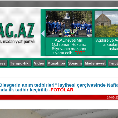
AZAL heyəti Milli
Ağdərə və A
Qəhrəman Hökumə
arxeoloji
Əliyevanın məzarını
aşkar
ziyarət edib
-FOTO
nəsr
Tənqid-fikir
Video
Müsahibə
Sosium
Mədəniyyət
Tərc
Ələsgərin anım tədbirləri” layihəsi çərçivəsində Naft
də ilk tədbir keçirilib
-FOTOLAR
14-06-2