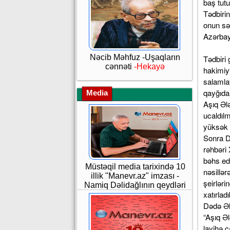
baş tutu
Tədbirin
onun sən
Azərbay
Nəcib Məhfuz -Uşaqların
Tədbiri 
cənnəti
-Hekayə
hakimiy
salamla
qayğıda
Media
Aşıq Ələ
ucaldılm
yüksək 
Sonra Də
rəhbəri 
bəhs ed
Müstəqil media tarixində 10
nəsillə
illik "Manevr.az" imzası -
şeirləri
Namiq Dəlidağlının qeydləri
xatırladı
Dədə Ələ
“Aşıq Əl
layihə ç