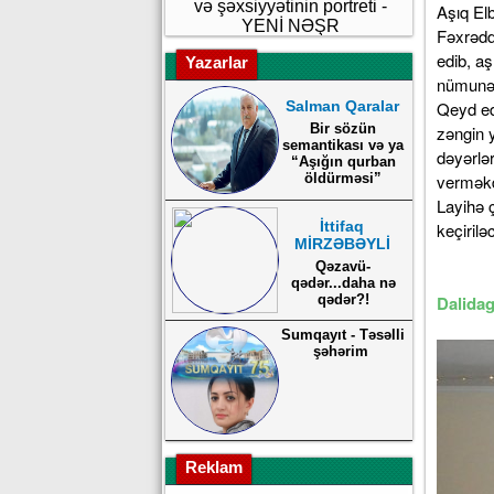
və şəxsiyyətinin portreti -
Aşıq El
YENİ NƏŞR
Fəxrədd
edib, aş
Yazarlar
nümunələ
Salman Qaralar
Qeyd ed
Bir sözün
zəngin y
semantikası və ya
dəyərlə
“Aşığın qurban
öldürməsi”
verməkd
Layihə 
İttifaq
keçirilə
MİRZƏBƏYLİ
Qəzavü-
qədər...daha nə
qədər?!
Dalidag
Sumqayıt - Təsəlli
şəhərim
Reklam