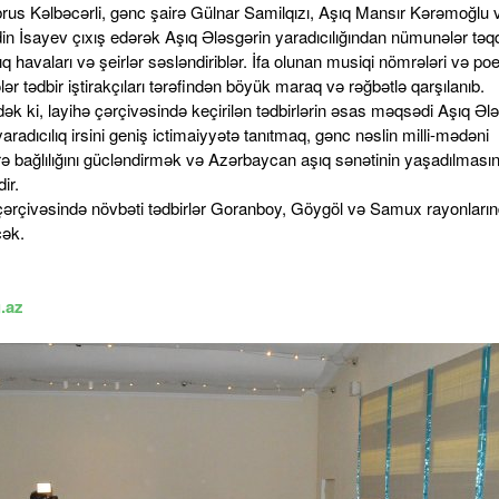
brus Kəlbəcərli, gənc şairə Gülnar Samilqızı, Aşıq Mansır Kərəmoğlu 
in İsayev çıxış edərək Aşıq Ələsgərin yaradıcılığından nümunələr təq
ıq havaları və şeirlər səsləndiriblər. İfa olunan musiqi nömrələri və poe
r tədbir iştirakçıları tərəfindən böyük maraq və rəğbətlə qarşılanıb.
ək ki, layihə çərçivəsində keçirilən tədbirlərin əsas məqsədi Aşıq Əl
aradıcılıq irsini geniş ictimaiyyətə tanıtmaq, gənc nəslin milli-mədəni
rə bağlılığını gücləndirmək və Azərbaycan aşıq sənətinin yaşadılmasın
ir.
çərçivəsində növbəti tədbirlər Goranboy, Göygöl və Samux rayonları
cək.
.az