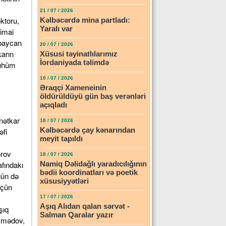
21 / 07 / 2026
oktoru,
Kəlbəcərdə mina partladı:
Yaralı var
imai
rbaycan
20 / 07 / 2026
karın
Xüsusi təyinatlılarımız
İordaniyada təlimdə
mühüm
19 / 07 / 2026
Əraqçi Xameneinin
öldürüldüyü gün baş verənləri
açıqladı
ənətkar
18 / 07 / 2026
Kəlbəcərdə çay kənarından
əfi
meyit tapıldı
ərov
18 / 07 / 2026
fındakı
Namiq Dəlidağlı yaradıcılığının
bədii koordinatları və poetik
gün də
xüsusiyyətləri
üçün
17 / 07 / 2026
Aşıq Alıdan qalan sərvət -
şıq
Salman Qaralar yazır
mmədov,