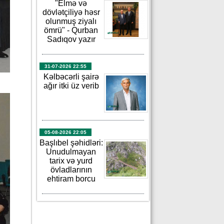
"Elmə və
dövlətçiliyə həsr
olunmuş ziyalı
ömrü" - Qurban
Sadıqov yazır
31-07-2026 22:55
Kəlbəcərli şairə
ağır itki üz verib
05-08-2026 22:05
Başlıbel şəhidləri:
Unudulmayan
tarix və yurd
övladlarının
ehtiram borcu