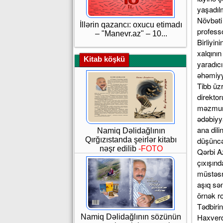
yaşadıl
Növbəti 
İllərin qazancı: oxucu etimadı
profess
– "Manevr.az" – 10...
Birliyi
xalqını
Kitab köşkü
yaradıc
əhəmiyy
Tibb üzr
direktor
məzmun 
ədəbiyya
ana dili
Namiq Dəlidağlının
Qırğızıstanda şeirlər kitabı
düşüncə
nəşr edilib
-FOTO
Qərbi A
çıxışın
müstəsna
aşıq sən
örnək ro
Tədbiri
Haxverd
Namiq Dəlidağlının sözünün