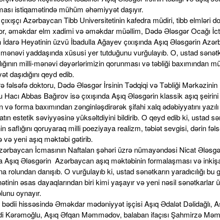
ması istiqamətində mühüm əhəmiyyət daşıyır.
çıxışçı Azərbaycan Tibb Universitetinin kafedra müdiri, tibb elmləri d
or, əməkdar elm xadimi və əməkdar müəllim, Dədə Ələsgər Ocağı İct
nin İdarə Heyətinin üzvü İbadulla Ağayev çıxışında Aşıq Ələsgərin Azə
n mənəvi yaddaşında xüsusi yer tutduğunu vurğulayıb. O, ustad sənət
ılığının milli-mənəvi dəyərlərimizin qorunması və təbliği baxımından 
ət daşıdığını qeyd edib.
ə fəlsəfə doktoru, Dədə Ələsgər İrsinin Tədqiqi və Təbliği Mərkəzinin
u Hacı Abbas Bağırov isə çıxışında Aşıq Ələsgərin klassik aşıq şeirini
və forma baxımından zənginləşdirərək şifahi xalq ədəbiyyatını yazılı
tın estetik səviyyəsinə yüksəltdiyini bildirib. O qeyd edib ki, ustad s
nin saflığını qoruyaraq milli poeziyaya realizm, təbiət sevgisi, dərin fəls
 və yeni aşıq məktəbi gətirib.
zərbaycan İcmasının Naftalan şəhəri üzrə nümayəndəsi Nicat Ələsg
da Aşıq Ələsgərin Azərbaycan aşıq məktəbinin formalaşması və inkişa
 rolundan danışıb. O vurğulayıb ki, ustad sənətkarın yaradıcılığı bu 
ətinin əsas dayaqlarından biri kimi yaşayır və yeni nəsil sənətkarlar 
lunu oynayır.
n bədii hissəsində Əməkdar mədəniyyət işçisi Aşıq Ədalət Dəlidağlı, A
i Kərəmoğlu, Aşıq Əfqan Məmmədov, balaban ifaçısı Şahmirzə Mə