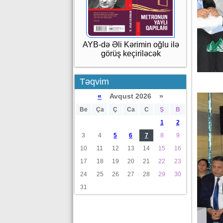
AYB-də Əli Kərimin oğlu ilə
görüş keçiriləcək
Təqvim
«
Avqust 2026 »
Be
Ça
Ç
Ca
C
Ş
B
1
2
3
4
5
6
7
8
9
10
11
12
13
14
15
16
17
18
19
20
21
22
23
24
25
26
27
28
29
30
31