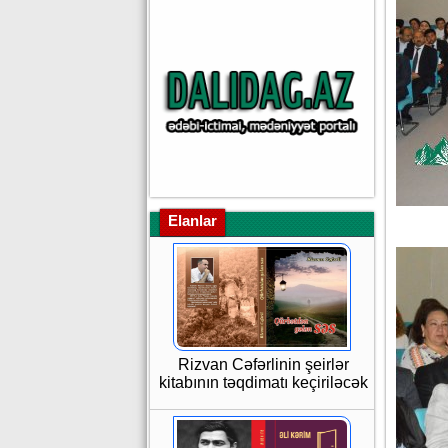
Elanlar
Rizvan Cəfərlinin şeirlər
kitabının təqdimatı keçiriləcək