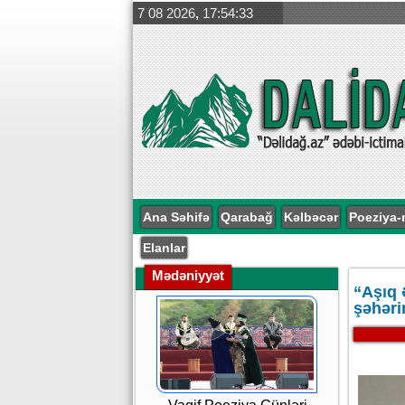
7 08 2026
,
17:54:34
Ana Səhifə
Qarabağ
Kəlbəcər
Poeziya-
Elanlar
Mədəniyyət
“Aşıq 
şəhərin