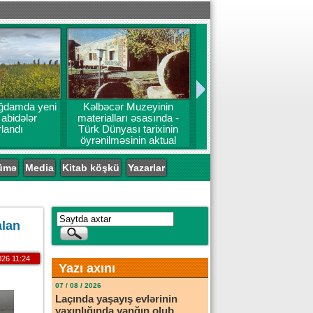
ğdamda yeni
Kəlbəcər Muzeyinin
 abidələr
materialları əsasında -
landı
Türk Dünyası tarixinin
öyrənilməsinin aktual
problemləri
ümə
Media
Kitab köşkü
Yazarlar
alan
026 11:24
Yazı axını
07 / 08 / 2026
Laçında yaşayış evlərinin
yaxınlığında yanğın olub