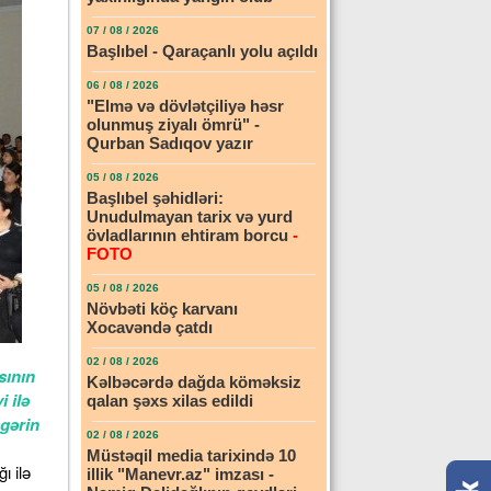
07 / 08 / 2026
Başlıbel - Qaraçanlı yolu açıldı
06 / 08 / 2026
"Elmə və dövlətçiliyə həsr
olunmuş ziyalı ömrü" -
Qurban Sadıqov yazır
05 / 08 / 2026
Başlıbel şəhidləri:
Unudulmayan tarix və yurd
övladlarının ehtiram borcu
-
FOTO
05 / 08 / 2026
Növbəti köç karvanı
Xocavəndə çatdı
02 / 08 / 2026
sının
Kəlbəcərdə dağda köməksiz
 ilə
qalan şəxs xilas edildi
sgərin
02 / 08 / 2026
Müstəqil media tarixində 10
ı ilə
illik "Manevr.az" imzası -