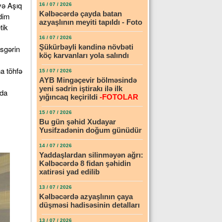
və Aşıq
16 / 07 / 2026
Kəlbəcərdə çayda batan
dim
azyaşlının meyiti tapıldı - Foto
tik
16 / 07 / 2026
Şükürbəyli kəndinə növbəti
əsgərin
köç karvanları yola salındı
a töhfə
15 / 07 / 2026
AYB Mingəçevir bölməsində
yeni sədrin iştirakı ilə ilk
nda
yığıncaq keçirildi
-FOTOLAR
15 / 07 / 2026
Bu gün şəhid Xudayar
Yusifzadənin doğum günüdür
14 / 07 / 2026
Yaddaşlardan silinməyən ağrı:
Kəlbəcərdə 8 fidan şəhidin
xatirəsi yad edilib
13 / 07 / 2026
Kəlbəcərdə azyaşlının çaya
düşməsi hadisəsinin detalları
13 / 07 / 2026