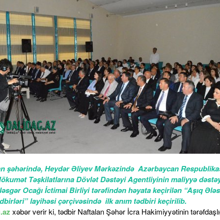
an şəhərində, Heydər Əliyev Mərkəzində Azərbaycan Respublika
ökumət Təşkilatlarına Dövlət Dəstəyi Agentliyinin maliyyə dəstəyi
əsgər Ocağı İctimai Birliyi tərəfindən həyata keçirilən “Aşıq Ələ
dbirləri” layihəsi çərçivəsində ilk anım tədbiri keçirilib.
.az
xəbər verir ki, tədbir Naftalan Şəhər İcra Hakimiyyətinin tərəfdaşlığ