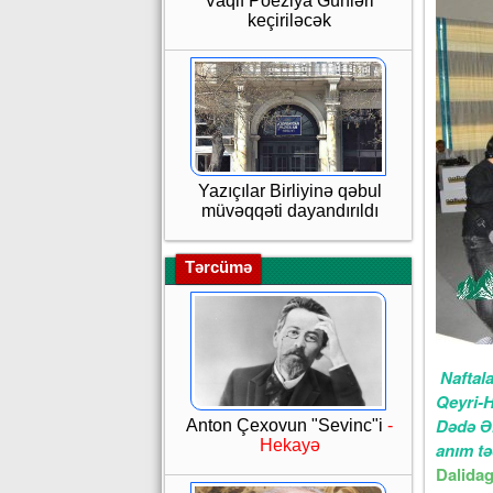
Vaqif Poeziya Günləri
keçiriləcək
Yazıçılar Birliyinə qəbul
müvəqqəti dayandırıldı
Tərcümə
Naftal
Qeyri-H
Dədə Əl
Anton Çexovun "Sevinc"i
-
Hekayə
anım tə
Dalidag