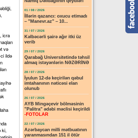
Namiq Dəlidağlının qeydləri
bliği,
01 / 08 / 2026
,
İllərin qazancı: oxucu etimadı
– "Manevr.az" – 10...
31 / 07 / 2026
, icra
Kəlbəcərli şairə ağır itki üz
naqları
verib
ət və
29 / 07 / 2026
i ildə
Qarabağ Universitetində təhsil
in
almaq istəyənlərin NƏZƏRİNƏ
ilən
28 / 07 / 2026
İyulun 12-də keçirilən qəbul
layihə
imtahanının nəticəsi elan
olunub
aflı
ək
26 / 07 / 2026
AYB Mingəçevir bölməsinin
"Palitra" ədəbi məclisi keçirildi
 daha
-FOTOLAR
ında
22 / 07 / 2026
 ki,
Azərbaycan milli mətbuatının
yaranmasından 151 il ötür
nətinin