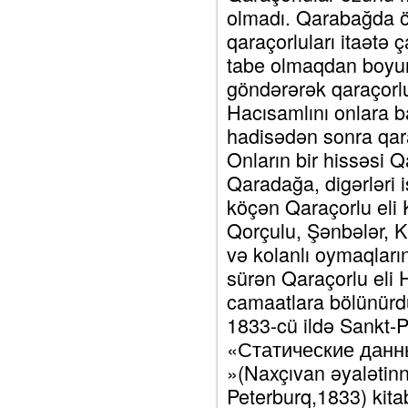
olmadı. Qarabağda ö
qaraçorluları itaətə 
tabe olmaqdan boyun
göndərərək qaraçorlu
Hacısamlını onlara ba
hadisədən sonra qar
Onların bir hissəsi 
Qaradağa, digərləri 
köçən Qaraçorlu eli 
Qorçulu, Şənbələr, Ki
və kolanlı oymaqlar
sürən Qaraçorlu eli 
camaatlara bölünür
1833-cü ildə Sankt-
«Статические данн
»(Naxçıvan əyalətinn 
Peterburq,1833) kita