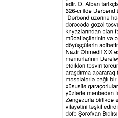
edir. O, Alban tarixç
626-cı ildə Dərbənd
“Dərbənd üzərinə h
dərəcədə gözəl təsvi
knyazlarından olan f
müdafiəçilərinin və 
döyüşçülərin aqibəti
Nazir Əhmədli XIX əsr
məmurlarının Dərələyə
etdikləri təsviri tər
araşdırma apararaq to
məsələlərlə bağlı bi
xüsusilə qaraçorlula
yüzlərlə mənbədən is
Zəngəzurla birlikdə 
vilayətini təşkil edi
dəfə Şərəfxan Bidlis