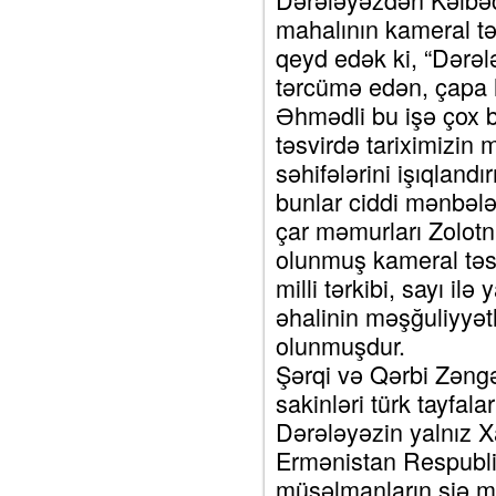
mahalının kameral təs
qeyd edək ki, “Dərəl
tərcümə edən, çapa h
Əhmədli bu işə çox 
təsvirdə tariximizin
səhifələrini işıqlan
bunlar ciddi mənbələr
çar məmurları Zolotni
olunmuş kameral təsv
milli tərkibi, sayı ilə
əhalinin məşğuliyyət
olunmuşdur.
Şərqi və Qərbi Zəngə
sakinləri türk tayfal
Dərələyəzin yalnız X
Ermənistan Respubli
müsəlmanların şiə mə