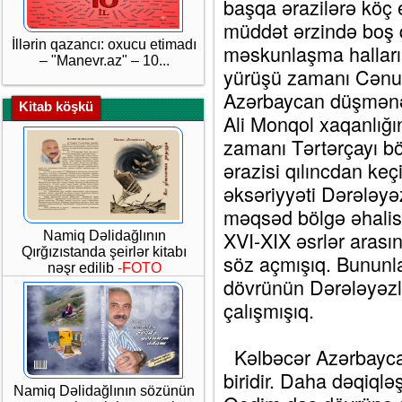
başqa ərazilərə köç 
müddət ərzində boş 
İllərin qazancı: oxucu etimadı
məskunlaşma halları i
– "Manevr.az" – 10...
yürüşü zamanı Cənub
Azərbaycan düşmənə
Kitab köşkü
Ali Monqol xaqanlığı
zamanı Tərtərçayı bö
ərazisi qılıncdan keç
əksəriyyəti Dərələyə
məqsəd bölgə əhalisi
XVI-XIX əsrlər aras
Namiq Dəlidağlının
Qırğızıstanda şeirlər kitabı
söz açmışıq. Bununla
nəşr edilib
-FOTO
dövrünün Dərələyəzlə
çalışmışıq.
Gi
Kəlbəcər Azərbayca
biridir. Daha dəqiqlə
Namiq Dəlidağlının sözünün