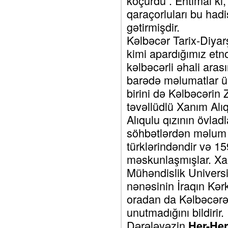
köçürdü . Ehtimal ki
qaraçorluları bu had
gətirmişdir.
Kəlbəcər Tarix-Diya
kimi apardığımız etn
kəlbəcərli əhali aras
barədə məlumatlar üs
birini də Kəlbəcərin 
təvəllüdlü Xanım Alıq
Alıqulu qızının övladl
söhbətlərdən məlum ol
türklərindəndir və 1
məskunlaşmışlar. Xan
Mühəndislik Universi
nənəsinin İraqın Kə
oradan da Kəlbəcərə 
unutmadığını bildirir.
Dərələyəzin
Her-Her