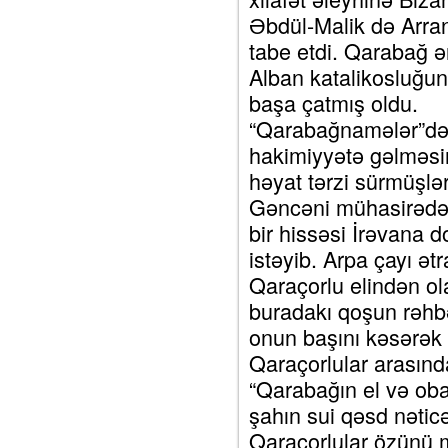
Əbdül-Malik də Arran
tabe etdi. Qarabağ ə
Alban katalikosluğunu
başa çatmış oldu.
“Qarabağnamələr”dən
hakimiyyətə gəlməsi
həyat tərzi sürmüşlər
Gəncəni mühasirədə 
bir hissəsi İrəvana d
istəyib. Arpa çayı ə
Qaraçorlu elindən ol
buradakı qoşun rəhb
onun başını kəsərək 
Qaraçorlular arasınd
“Qarabağın el və obal
şahın sui qəsd nəti
Qaraçorlular özünü 