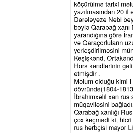
köçürülmə tarixi məl
yazılmasından 20 il ə
Dərələyəzə Nəbi bəy 
bəylə Qarabağ xanı 
yarandığına görə İr
və Qaraçorluların u
yerləşdirilməsini mü
Keşişkənd, Ortakənd
Hors kəndlərinin gəli
etmişdir .
Məlum olduğu kimi I
dövründə(1804-1813)
İbrahimxəlil xan rus
müqaviləsini bağladı
Qarabağ xanlığı Rusi
çox keçmədi ki, hicri
rus hərbçisi mayor L