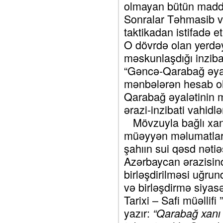
olmayan bütün maddi 
Sonralar Təhmasib və
taktikadan istifadə e
O dövrdə olan yerdəy
məskunlaşdığı inziba
“Gəncə-Qarabağ əyalə
mənbələrən hesab olu
Qarabağ əyalətinin m
ərazi-inzibati vahidlər
Mövzuyla bağlı xanl
müəyyən məlumatlar a
şahıın sui qəsd nəti
Azərbaycan ərazisin
birləşdirilməsi uğru
və birləşdirmə siyas
Tarixi – Safi müəllifi
yazır:
“Qarabağ xanı 