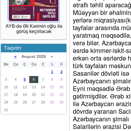
ətraflı təhlil aparaca
Müəyyən bir əhalinin
yerlərə miqrasiyası(k
tayfalar arasında mü
AYB-də Əli Kərimin oğlu ilə
görüş keçiriləcək
yaratmaq məqsədilə, 
verə bilər. Azərbayca
Təqvim
əsrdə kimmer-iskit-sa
erkən orta əsrlərdə h
«
Avqust 2026 »
türk tayfaları məskun
Be
Ça
Ç
Ca
C
Ş
B
Sasanilər dövləti is
1
2
Azərbaycanın şimalına
3
4
5
6
7
8
9
Eyni məqsədlə Ərəb x
10
11
12
13
14
15
16
gətirmişdilər. Ərəb x
17
18
19
20
21
22
23
ilə Azərbaycan ərazis
24
25
26
27
28
29
30
dövrdə yaranan Sacilə
31
Azərbaycanın şimalı 
Salarilərin ərazisi 