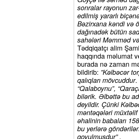
sonralar rayonun zar-
edilmiş yararlı biçən
Bəzirxana kəndi və ö
dağınadək bütün sad
sahələri Məmməd və 
Tədqiqatçı alim Şami
haqqında məlumat ver
burada nə zaman mə
bildirib:
”Kəlbəcər tor
.
qalıqları mövcuddur
“Qalaboynu”, “Qaraçan
bilərik. Əlbəttə bu ad
deyildir. Çünki Kəlb
məntəqələri müxtəlif
əhalinin babaları 158
bu yerlərə göndərilə
qoyulmuşdur” .