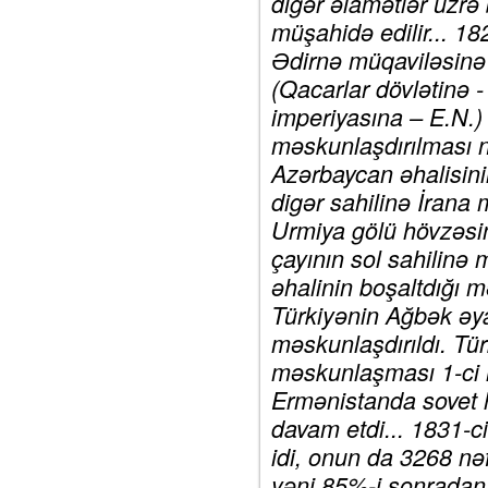
digər əlamətlər üzrə 
müşahidə edilir... 18
Ədirnə müqaviləsinə 
(Qacarlar dövlətinə 
imperiyasına – E.N.)
məskunlaşdırılması n
Azərbaycan əhalisin
digər sahilinə İrana 
Urmiya gölü hövzəsi
çayının sol sahilinə 
əhalinin boşaltdığı 
Türkiyənin Ağbək əy
məskunlaşdırıldı. Tü
məskunlaşması 1-ci i
Ermənistanda sovet 
davam etdi... 1831-c
idi, onun da 3268 nəf
yəni 85%-i sonradan 