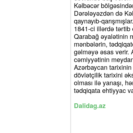
Kəlbəcər bölgəsində
Dərələyəzdən də Kəlb
qaynayıb-qarışmışla
1841-ci illərdə tərti
Qarabağ əyalətinin mü
mənbələrin, tədqiqatçı
gəlməyə əsas verir. A
cəmiyyətinin meyda
Azərbaycan tarixinin
dövlətçilik tarixini ə
olması ilə yanaşı, h
tədqiqata ehtiyyac va
Dalidag.az