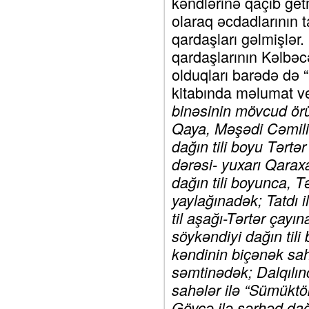
kəndlərinə qaçıb getm
olaraq əcdadlarının 
qardaşları gəlmişlər
qardaşlarının Kəlbəc
olduqları barədə də “
kitabında məlumat ve
binəsinin mövcud örü
Qaya, Məşədi Cəmili
dağın tili boyu Tərtə
dərəsi- yuxarı Qarax
dağın tili boyunca, 
yaylağınadək; Tatdı 
til aşağı-Tərtər çayı
söykəndiyi dağın tili
kəndinin biçənək sah
səmtinədək; Dalqılınc
sahələr ilə “Sümüktö
Göyçə ilə sərhəd dağ