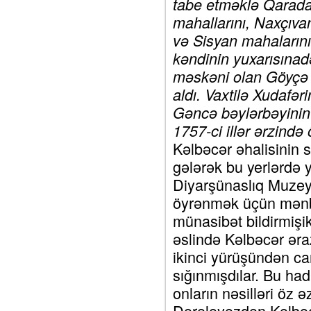
tabe etməklə Qarada
mahallarını, Naxçıv
və Sisyan mahalarını
kəndinin yuxarısınadə
məskəni olan Göyçə 
aldı. Vaxtilə Xudafə
Gəncə bəylərbəyinin 
1757-ci illər ərzində 
Kəlbəcər əhalisinin
gələrək bu yerlərdə 
Diyarşünaslıq Muzeyi
öyrənmək üçün mənbə 
münasibət bildirmişik
əslində Kəlbəcər əra
ikinci yürüşündən ca
sığınmışdılar. Bu had
onların nəsilləri öz 
Dərələyəzdən Kəlbəc