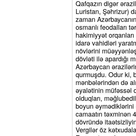
Qafqazın digər ərazil
Luristan, Şəhrizur) d
zaman Azərbaycanın i
osmanlı feodalları tə
hakimiyyət orqanları 
idarə vahidləri yarat
növlərini müəyyənləş
dövləti ilə apardığı 
Azərbaycan ərazilərin
qurmuşdu. Odur ki, 
mənbələrindən də a
əyalətinin müfəssəl 
olduqları, məğlubedi
boyun əymədiklərini 
camaatın təxminən 4
dövründə itaətsizliyi
Vergilər öz kətxudal