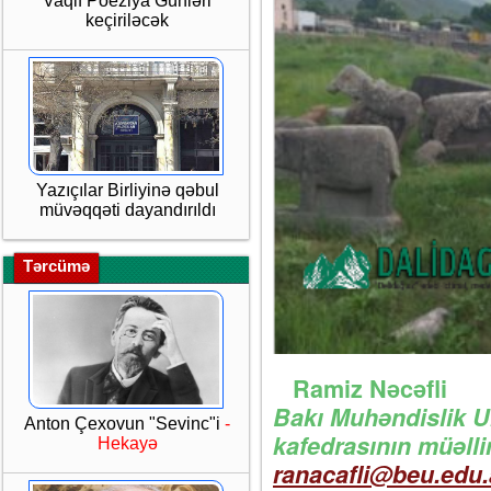
Vaqif Poeziya Günləri
keçiriləcək
Yazıçılar Birliyinə qəbul
müvəqqəti dayandırıldı
Tərcümə
Ramiz Nəcəfli
Bakı Muhəndislik U
Anton Çexovun "Sevinc"i
-
kafedrasının müəllim
Hekayə
ranacafli@beu.edu.