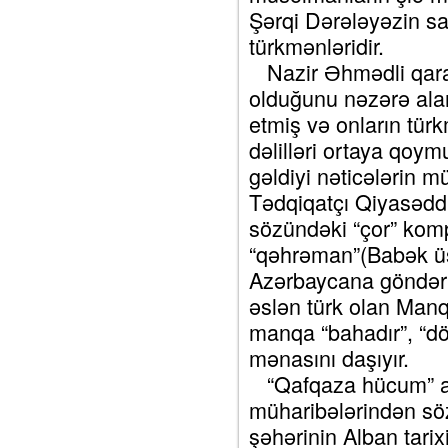
Şərqi Dərələyəzin sa
türkmənləridir.
Nazir Əhmədli qaraç
olduğunu nəzərə alar
etmiş və onların tür
dəlilləri ortaya qoy
gəldiyi nəticələrin 
Tədqiqatçı Qiyasəddi
sözündəki “çor” kompo
“qəhrəman”(Babək üs
Azərbaycana göndəri
əslən türk olan Manqa
manqa “bahadır”, “dö
mənasını daşıyır.
“Qafqaza hücum” ad
müharibələrindən s
şəhərinin Alban tari