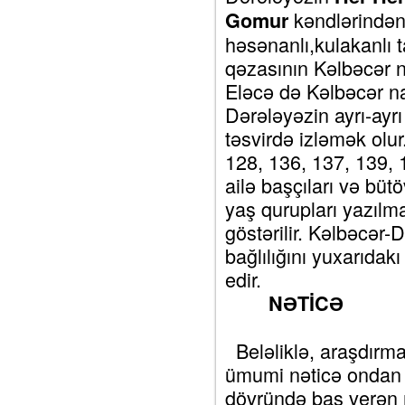
kəndlərindən 
Gomur
həsənanlı,kulakanlı 
qəzasının Kəlbəcər n
Eləcə də Kəlbəcər na
Dərələyəzin ayrı-ayrı
təsvirdə izləmək olur
128, 136, 137, 139, 
ailə başçıları və bütö
yaş qurupları yazılm
göstərilir. Kəlbəcər-D
bağlılığını yuxarıdakı
edir.
NƏTİCƏ
Beləliklə, araşdırma
ümumi nəticə ondan i
dövründə baş verən 