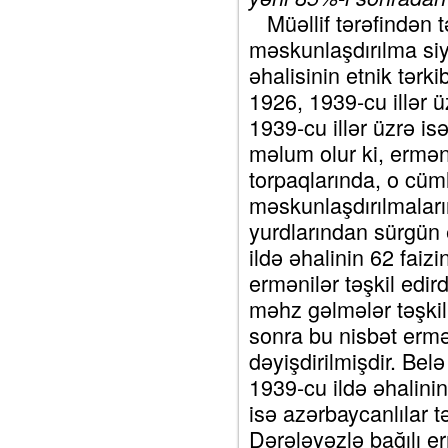
Müəllif tərəfindən t
məskunlaşdırılma siy
əhalisinin etnik tər
1926, 1939-cu illər 
1939-cu illər üzrə is
məlum olur ki, ermən
torpaqlarında, o cü
məskunlaşdırılmaları
yurdlarından sürgün
ildə əhalinin 62 faizi
ermənilər təşkil edir
məhz gəlmələr təşki
sonra bu nisbət ermə
dəyişdirilmişdir. Belə 
1939-cu ildə əhalinin 
isə azərbaycanlılar tə
Dərələyəzlə bağılı erm