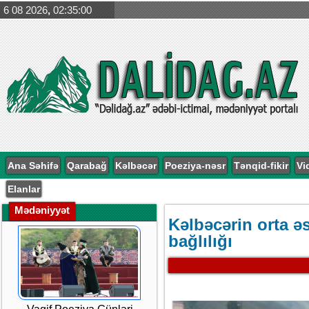
6 08 2026
,
02:35:02
Ağdərə və Ağdamda yeni
Kəlbəcər Muze
arxeoloji abidələr
materialları əsa
aşkarlandı
Türk Dünyası ta
öyrənilməsinin 
problemlər
Ana Səhifə
Qarabağ
Kəlbəcər
Poeziya-nəsr
Tənqid-fikir
Vi
Elanlar
Mədəniyyət
Kəlbəcərin orta əs
bağlılığı