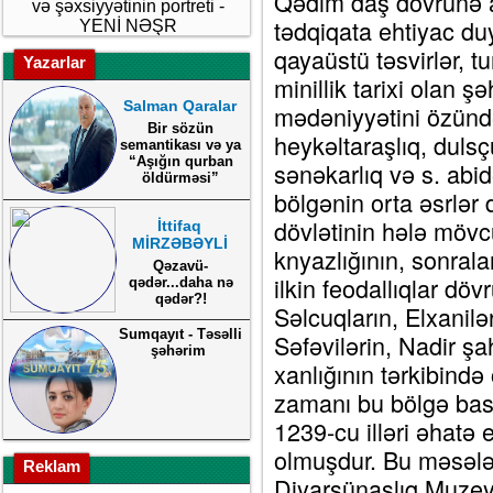
Qədim daş dövrünə a
və şəxsiyyətinin portreti -
tədqiqata ehtiyac du
YENİ NƏŞR
qayaüstü təsvirlər, 
Yazarlar
minillik tarixi olan 
Salman Qaralar
mədəniyyətini özündə
Bir sözün
heykəltaraşlıq, dulsçu
semantikası və ya
“Aşığın qurban
sənəkarlıq və s. abi
öldürməsi”
bölgənin orta əsrlər
dövlətinin hələ möv
İttifaq
MİRZƏBƏYLİ
knyazlığının, sonralar
Qəzavü-
ilkin feodallıqlar döv
qədər...daha nə
qədər?!
Səlcuqların, Elxanilə
Sumqayıt - Təsəlli
Səfəvilərin, Nadir ş
şəhərim
xanlığının tərkibində
zamanı bu bölgə bas
1239-cu illəri əhatə 
olmuşdur. Bu məsələl
Reklam
Diyarşünaslıq Muzeyi