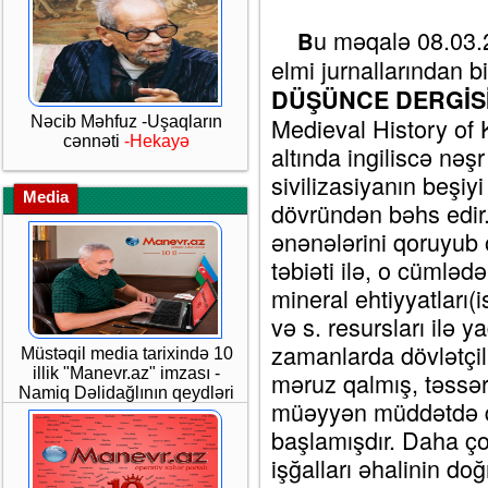
u məqalə 08.03.2
B
elmi jurnallarından bi
DÜŞÜNCE DERGİS
Medieval History of 
Nəcib Məhfuz -Uşaqların
cənnəti
-Hekayə
altında ingiliscə nəş
sivilizasiyanın beşiy
Media
dövründən bəhs edir.
ənənələrini qoruyub
təbiəti ilə, o cümlədə
mineral ehtiyyatları(is
və s. resursları ilə y
zamanlarda dövlətçili
Müstəqil media tarixində 10
illik "Manevr.az" imzası -
məruz qalmış, təssər
Namiq Dəlidağlının qeydləri
müəyyən müddətdə du
başlamışdır. Daha ço
işğalları əhalinin d