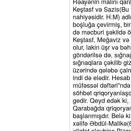
Rəayənin malını qarə
Keştasf və Sazis(Bu
nahiyəsidir. H.M) ad
boşluğa çevirmiş, bi
də məcburi şəkildə öz
Keştasf, Meğaviz və 
olur, lakin üşr və bə
göndərilsə də, sığna
sığnaqlara çəkilib gi
üzərində qələbə çal
indi də elədir. Hesab
müfəssəl dəftəri”ndə 
söhbət qriqoryanlaşdı
gedir. Qeyd edək ki, 
Qarabağda qriqoryanl
başlanmışdır. Belə ki,
xəlifə Əbdül-Malikə(
xilafət əleyhinə Bizan