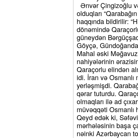
Ənvər Çingizoğlu və
olduqları “Qarabağın 
haqqında bildirilir: “
dönəmində Qaraçorlu
güneydən Bərgüçşad
Göyçə, Gündoğandan 
Mahal əski Məğavuz,
nahiyələrinin ərazis
Qaraçorlu elindən al
idi. İran və Osmanlı 
yerləşmişdi. Qaraba
qərar tuturdu. Qaraço
olmaqları ilə ad çıxa
müvəqqəti Osmanlı h
Qeyd edək ki, Səfəvi
mərhələsinin başa çat
nəinki Azərbaycan t