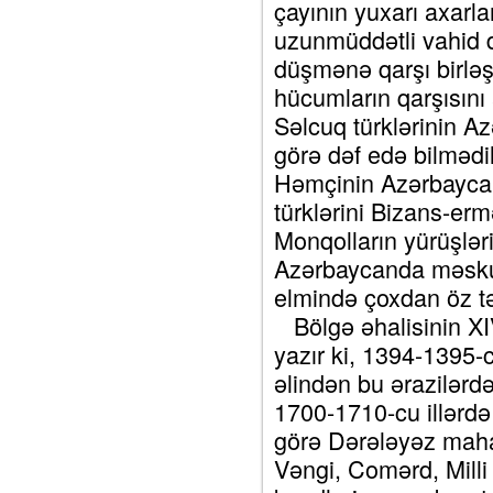
çayının yuxarı axarl
uzunmüddətli vahid 
düşmənə qarşı birlə
hücumların qarşısın
Səlcuq türklərinin Az
görə dəf edə bilmədilə
Həmçinin Azərbaycan
türklərini Bizans-ermə
Monqolların yürüşləri
Azərbaycanda məskun
elmində çoxdan öz tə
Bölgə əhalisinin XIV 
yazır ki, 1394-1395-
əlindən bu ərazilərdə
1700-1710-cu illərdə
görə Dərələyəz mahal
Vəngi, Comərd, Milli