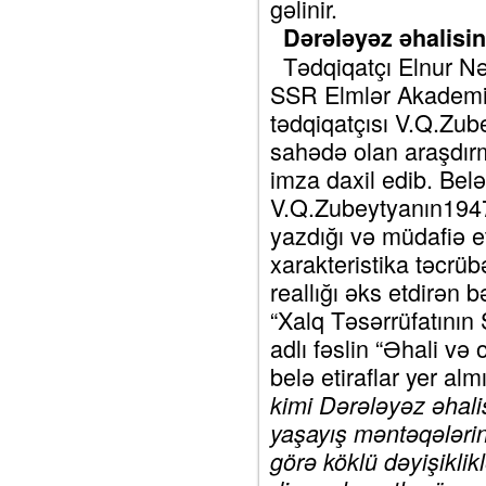
gəlinir.
Dərələyəz əhalisini
Tədqiqatçı Elnur Nə
SSR Elmlər Akademi
tədqiqatçısı V.Q.Zube
sahədə olan araşdırm
imza daxil edib. Belə
V.Q.Zubeytyanın1947
yazdığı və müdafiə et
xarakteristika təcrüb
reallığı əks etdirən 
“Xalq Təsərrüfatının
adlı fəslin “Əhali və
belə etiraflar yer almı
kimi Dərələyəz əhalis
yaşayış məntəqələrini
görə köklü dəyişiklikl