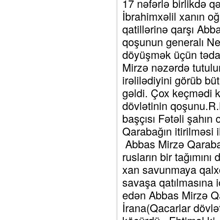
17 nəfərlə birlikdə qə
İbrahimxəlil xanın o
qatillərinə qarşı Abb
qoşunun generalı Ne
döyüşmək üçün təda
Mirzə nəzərdə tutul
irəlilədiyini görüb 
gəldi. Çox keçmədi k
dövlətinin qoşunu.R.
başçısı Fətəli şahın 
Qarabağın itirilməsi i
Abbas Mirzə Qarabağa
rusların bir tağımını
xan savunmaya qalxd
savaşa qatılmasına i
edən Abbas Mirzə Qa
İrana(Qacarlar dövlə