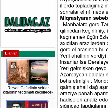
illərdə topladığımız
sonralar elmi məqal
Miqrasiyanın səbəb
Mənbələrə görə Tərt
qılıncdan keçirilmiş,
keçməmək üçün özlər
axıdılan ərazilərdən 
görə el arasında bu q
Elanlar
Yerli əhalinin verdiy
insanlar isə Dərələy
Yeri gəlmişkən qeyd e
Azərbaycan qalaları
bəhs etmişik . Monqo
qalmış əhali dağ aşırı
Rizvan Cəfərlinin şeirlər
əraziyə pənah aparmı
kitabının təqdimatı keçiriləcək
hadisələri analiz ed
sığıncaq tapdıqların