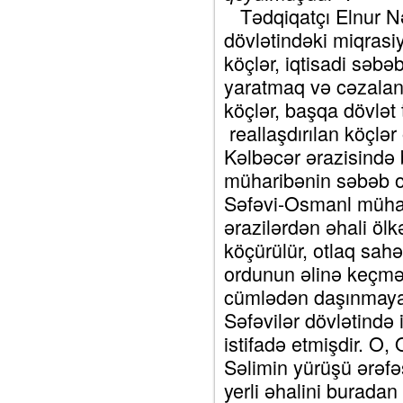
Tədqiqatçı Elnur Nəc
dövlətindəki miqras
köçlər, iqtisadi səb
yaratmaq və cəzalan
köçlər, başqa dövlət
reallaşdırılan köçlər
Kəlbəcər ərazisində 
müharibənin səbəb ol
Səfəvi-Osmanl mühar
ərazilərdən əhali ölk
köçürülür, otlaq sahəl
ordunun əlinə keçmə
cümlədən daşınmayan
Səfəvilər dövlətində 
istifadə etmişdir. O,
Səlimin yürüşü ərəfə
yerli əhalini burad