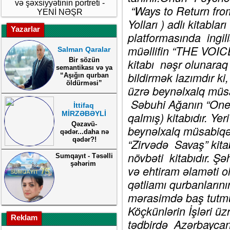
və şəxsiyyətinin portreti -
“Ways to Return fro
YENİ NƏŞR
Yolları ) adlı kitab
Yazarlar
platformasında ingil
müəllifin “THE VOIC
Salman Qaralar
Bir sözün
kitabı nəşr olunara
semantikası və ya
bildirmək lazımdır ki
“Aşığın qurban
öldürməsi”
üzrə beynəlxalq müs
Səbuhi Ağanın “One 
İttifaq
MİRZƏBƏYLİ
qalmış) kitabıdır. Ye
Qəzavü-
beynəlxalq müsabiqədə
qədər...daha nə
qədər?!
“Zirvədə Savaş” kit
növbəti kitabıdır. Şə
Sumqayıt - Təsəlli
şəhərim
və ehtiram əlaməti ol
qətliamı qurbanları
mərasimdə baş tutmu
Köçkünlərin İşləri ü
Reklam
tədbirdə Azərbaycan