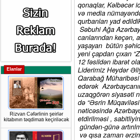
qonaqlar, Kəlbəcər ict
və media nümayəndələ
qurbanları yad edild
Səbuhi Ağa Azərbayc
canlarından keçən, ad
yaşayan bütün şəhidl
yeni çapdan çıxan “Z
12 fəsildən ibarət ola
Liderimiz Heydər Əliy
Elanlar
Qarabağ Müharibəsi 
edərək Azərbaycanın 
uzaqgörən siyasəti n
də “Əsrin Müqaviləs
nəticəsində Azərbayc
Rizvan Cəfərlinin şeirlər
etdirilməsi , sabitli
kitabının təqdimatı keçiriləcək
gündən-günə artırı
və qısa zaman ərzin