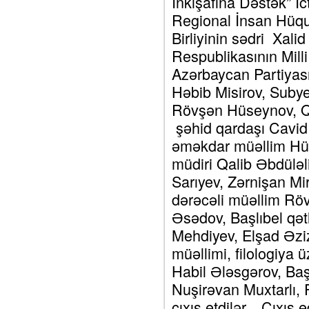
İnkişafına Dəstək” İc
Regional İnsan Hüqu
Birliyinin sədri Xal
Respublikasının Mill
Azərbaycan Partiyası
Həbib Misirov, Subyek
Rövşən Hüseynov, Qa
şəhid qardaşı Cavid
əməkdar müəllim Hü
müdiri Qalib Əbdüləli
Sarıyev, Zərnişan Mi
dərəcəli müəllim Röv
Əsədov, Başlıbel qət
Mehdiyev, Elşad Əzi
müəllimi, filologiya 
Habil Ələsgərov, Baş
Nuşirəvan Muxtarlı, 
çıxış etdilər. Çıxış 