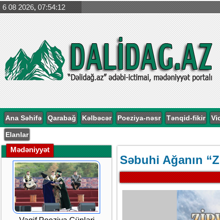
6 08 2026
,
07:54:13
Ana Səhifə
Qarabağ
Kəlbəcər
Poeziya-nəsr
Tənqid-fikir
Vi
Elanlar
Mədəniyyət
Səbuhi Ağanın “Z