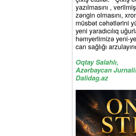
yazılmasını , verilmiş
zəngin olmasını, xro
müsbət cəhətlərini y
yeni yaradıcılıq uğurl
həmyerlimizə yeni-ye
can sağlığı arzulayırı
Oqtay Salahlı,
Azərbaycan Jurnalis
Dalidag.az