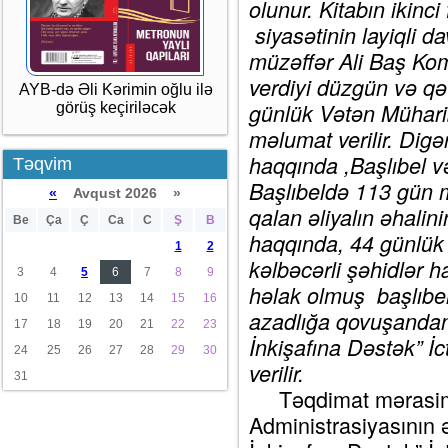
olunur. Kitabın ikinc
siyasətinin layiqli 
müzəffər Ali Baş Ko
verdiyi düzgün və qə
AYB-də Əli Kərimin oğlu ilə
günlük Vətən Mühari
görüş keçiriləcək
məlumat verilir. Digə
haqqında ,Başlıbel v
Təqvim
Başlıbeldə 113 gün 
«
Avqust 2026 »
qalan əliyalın əhalin
Be
Ça
Ç
Ca
C
Ş
B
haqqında, 44 günlük
1
2
kəlbəcərli şəhidlər 
3
4
5
6
7
8
9
həlak olmuş başlıbel
10
11
12
13
14
15
16
azadlığa qovuşandan 
17
18
19
20
21
22
23
İnkişafına Dəstək” İc
24
25
26
27
28
29
30
verilir.
31
Təqdimat mərasimin
Administrasiyasının 