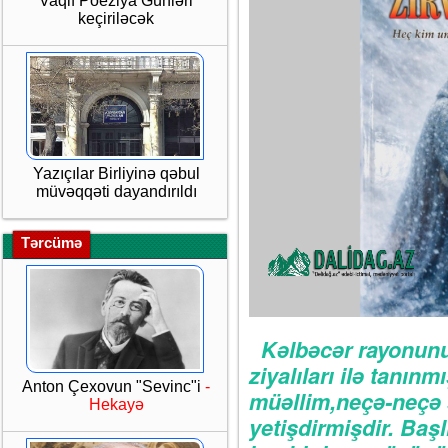
Vaqif Poeziya Günləri
keçiriləcək
Yazıçılar Birliyinə qəbul
müvəqqəti dayandırıldı
Tərcümə
Kəlbəcər rayonunu
ziyalıları ilə tanınm
Anton Çexovun "Sevinc"i
-
müəllim,neçə-neçə şa
Hekayə
yetişdirmişdir. Ba