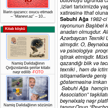
,izləri tariximizdə y
xatirəsinə ithaf olun
İllərin qazancı: oxucu etimadı
– "Manevr.az" – 10...
Səbuhi Ağa
1982-ci
rayonunun Başlıbel 
Kitab köşkü
anadan olmuşdur. Ali 
Azərbaycan Texniki U
almışdır. O, Beynəlxa
və psixologiya proq
iştirak etmişdir. Müxt
qazandığı biik və t
Namiq Dəlidağlının
Qırğızıstanda şeirlər kitabı
texniki , həm də icti
nəşr edilib
-FOTO
istiqamətlərdə geniş 
göstərməsinə imkan 
Səbuhi Ağa həmçini
Association” təşkila
beynəlxalq nəşr platf
Namiq Dəlidağlının sözünün
tanınır.Onun “Psychol