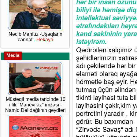
hər bir insan özünü
biliyi ilə həmişə di
intellektual səviyyəl
ətrafındakıları hey
kənd sakininin yarad
Nəcib Məhfuz -Uşaqların
istəyirəm.
cənnəti
-Hekayə
Qədirbilən xalqımız
Media
şəhidlərimizin xatirə
adı çəkiləndə hər bi
əlaməti olaraq ayağa 
hörmətlə baş əyir. Hə
tutmaq üçün əlindən 
tikinti layihəsi tuta 
Müstəqil media tarixində 10
layihəsini çəkir,kim 
illik "Manevr.az" imzası -
Namiq Dəlidağlının qeydləri
portretini yaradır , k
görür. Bu baxımdan 
“Zirvədə Savaş“ adı 
bütövlüyü uğrunda ca