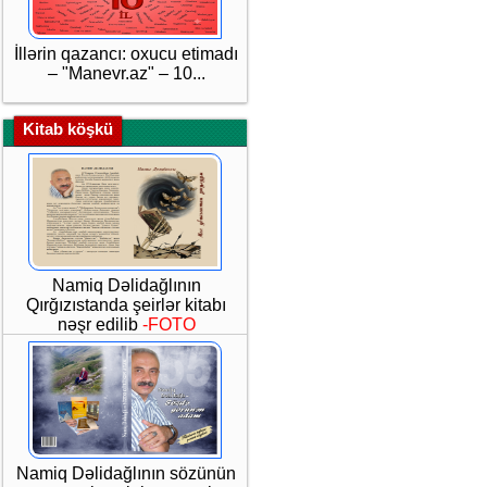
İllərin qazancı: oxucu etimadı
– "Manevr.az" – 10...
Kitab köşkü
Namiq Dəlidağlının
Qırğızıstanda şeirlər kitabı
nəşr edilib
-FOTO
Namiq Dəlidağlının sözünün