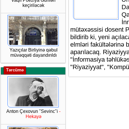
Vaqif Poeziya Günləri
keçiriləcək
Da
Qa
İn
mütəxəssisi dosent P
bildirib ki, yeni açıl
elmləri fakültələrinə 
Yazıçılar Birliyinə qəbul
aparılacaq. Riyaziyya
müvəqqəti dayandırıldı
"İnformasiya təhlükəsi
"Riyaziyyat", "Kompüt
Tərcümə
Anton Çexovun "Sevinc"i
-
Hekayə