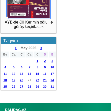
AYB-də Əli Kərimin oğlu ilə
görüş keçiriləcək
Təqvim
«
May 2026
»
Be
Ça
Ç
Ca
C
Ş
B
1
2
3
4
5
6
7
8
9
10
11
12
13
14
15
16
17
18
19
20
21
22
23
24
25
26
27
28
29
30
31
DALİDAG.AZ