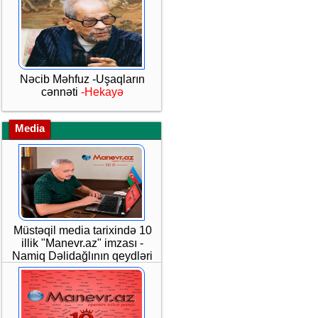
Nəcib Məhfuz -Uşaqların
cənnəti
-Hekayə
Media
Müstəqil media tarixində 10
illik "Manevr.az" imzası -
Namiq Dəlidağlının qeydləri