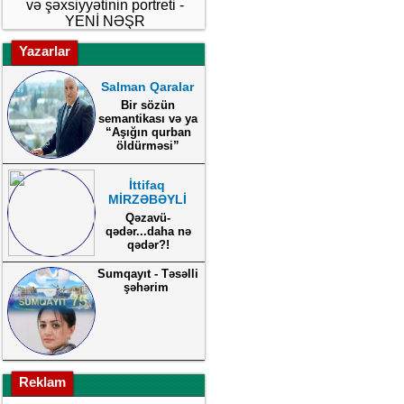
və şəxsiyyətinin portreti -
YENİ NƏŞR
Yazarlar
Salman Qaralar
Bir sözün
semantikası və ya
“Aşığın qurban
öldürməsi”
İttifaq
MİRZƏBƏYLİ
Qəzavü-
qədər...daha nə
qədər?!
Sumqayıt - Təsəlli
şəhərim
Reklam