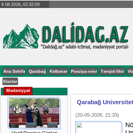
6 08 2026
,
02:33:00
Ana Səhifə
Qarabağ
Kəlbəcər
Poeziya-nəsr
Tənqid-fikir
Vi
Elanlar
Mədəniyyət
Qarabağ Universiteti
(20-05-2026, 21:33)
Nö
Un