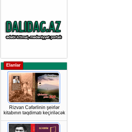
Elanlar
Rizvan Cəfərlinin şeirlər
kitabının təqdimatı keçiriləcək