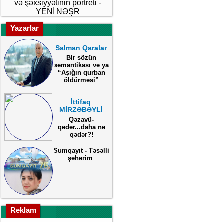
və şəxsiyyətinin portreti -
YENİ NƏŞR
Yazarlar
Salman Qaralar
Bir sözün
semantikası və ya
“Aşığın qurban
öldürməsi”
İttifaq
MİRZƏBƏYLİ
Qəzavü-
qədər...daha nə
qədər?!
Sumqayıt - Təsəlli
şəhərim
Reklam