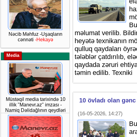
el
ha
mö
Bu
məlumat verilib. Bildir
Nəcib Məhfuz -Uşaqların
cənnəti
-Hekayə
heyətə texnikanın mö
qulluq qaydaları öyrəd
Media
tələblər çatdırılıb, e
qaydada zəruri ehtiya
təmin edilib. Texniki
Müstəqil media tarixində 10
10 övladı olan gənc 
illik "Manevr.az" imzası -
Namiq Dəlidağlının qeydləri
(16-05-2026, 14:27)
Bu
ar