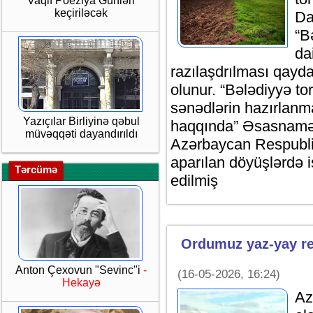
Vaqif Poeziya Günləri
keçiriləcək
Da
“B
da
razılaşdrılması qay
olunur. “Bələdiyyə to
sənədlərin hazırlanma
Yazıçılar Birliyinə qəbul
haqqında” Əsasnamən
müvəqqəti dayandırıldı
Azərbaycan Respubli
aparılan döyüşlərdə i
Tərcümə
edilmiş
Ordumuz yaz-yay re
Anton Çexovun "Sevinc"i
-
(16-05-2026, 16:24)
Hekayə
Az