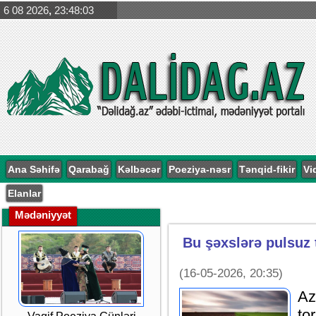
6 08 2026
,
23:48:04
Ana Səhifə
Qarabağ
Kəlbəcər
Poeziya-nəsr
Tənqid-fikir
Vi
Elanlar
Mədəniyyət
Bu şəxslərə pulsuz 
(16-05-2026, 20:35)
Az
to