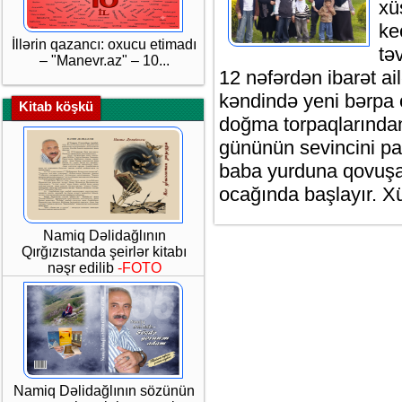
xü
ke
İllərin qazancı: oxucu etimadı
tə
– "Manevr.az" – 10...
12 nəfərdən ibarət ai
kəndində yeni bərpa 
Kitab köşkü
doğma torpaqlarından
gününün sevincini payl
baba yurduna qovuşan
ocağında başlayır. Xü
Namiq Dəlidağlının
Qırğızıstanda şeirlər kitabı
nəşr edilib
-FOTO
Namiq Dəlidağlının sözünün