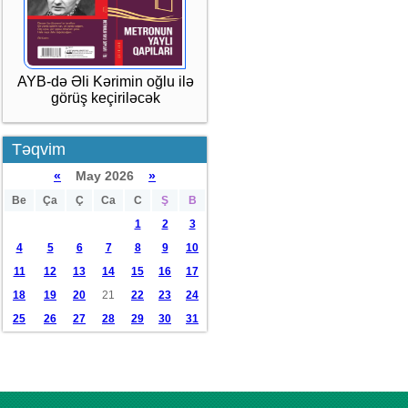
AYB-də Əli Kərimin oğlu ilə
görüş keçiriləcək
Təqvim
«
May 2026
»
Be
Ça
Ç
Ca
C
Ş
B
1
2
3
4
5
6
7
8
9
10
11
12
13
14
15
16
17
18
19
20
21
22
23
24
25
26
27
28
29
30
31