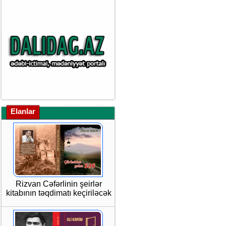
Elanlar
Rizvan Cəfərlinin şeirlər
kitabının təqdimatı keçiriləcək