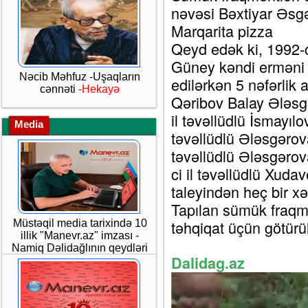
nəvəsi Bəxtiyar Əsgə
Marqarita pizza
Qeyd edək ki, 1992-ci
Güney kəndi erməni si
Nəcib Məhfuz -Uşaqların
edilərkən 5 nəfərlik a
cənnəti
-Hekayə
Qəribov Balay Ələsgə
il təvəllüdlü İsmayılo
Media
təvəllüdlü Ələsgərova
təvəllüdlü Ələsgərov
ci il təvəllüdlü Xuda
taleyindən heç bir x
Tapılan sümük fraqme
təhqiqat üçün götürü
Müstəqil media tarixində 10
illik "Manevr.az" imzası -
Namiq Dəlidağlının qeydləri
Dalidag.az