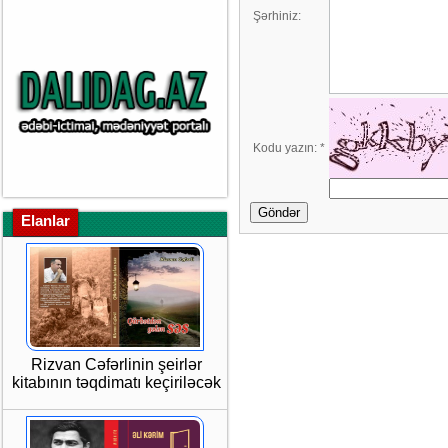
Şərhiniz:
Kodu yazın:
*
Göndər
Elanlar
Rizvan Cəfərlinin şeirlər
kitabının təqdimatı keçiriləcək