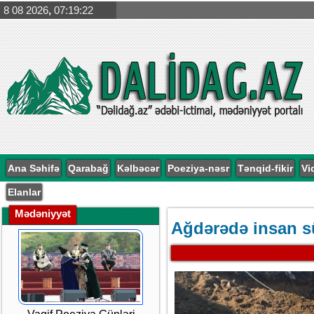
8 08 2026
,
07:19:22
Ana Səhifə
Qarabağ
Kəlbəcər
Poeziya-nəsr
Tənqid-fikir
Vi
Elanlar
Mədəniyyət
Ağdərədə insan s