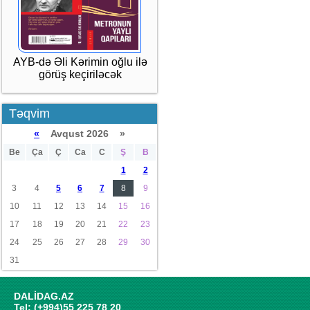
AYB-də Əli Kərimin oğlu ilə
görüş keçiriləcək
Təqvim
«
Avqust 2026 »
Be
Ça
Ç
Ca
C
Ş
B
1
2
3
4
5
6
7
8
9
10
11
12
13
14
15
16
17
18
19
20
21
22
23
24
25
26
27
28
29
30
31
DALİDAG.AZ
Tel: (+994)55 225 78 20