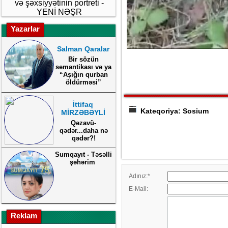
və şəxsiyyətinin portreti -
YENİ NƏŞR
Yazarlar
Salman Qaralar
Bir sözün
semantikası və ya
“Aşığın qurban
öldürməsi”
İttifaq
Kateqoriya: Sosium
MİRZƏBƏYLİ
Qəzavü-
qədər...daha nə
qədər?!
Sumqayıt - Təsəlli
şəhərim
Adınız:
*
E-Mail:
Reklam