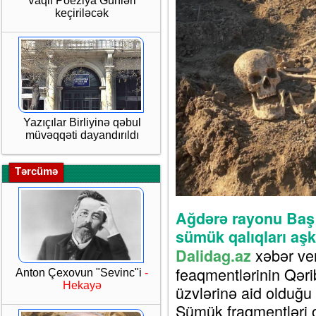
Vaqif Poeziya Günləri
keçiriləcək
Yazıçılar Birliyinə qəbul
müvəqqəti dayandırıldı
Tərcümə
Ağdərə rayonu Baş
sümük qalıqları aşka
xəbər ver
Dalidag.az
feaqmentlərinin Qəri
Anton Çexovun "Sevinc"i
-
Hekayə
üzvlərinə aid olduğu e
Sümük fraqmentləri o