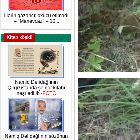
İllərin qazancı: oxucu etimadı
– "Manevr.az" – 10...
Kitab köşkü
Namiq Dəlidağlının
Qırğızıstanda şeirlər kitabı
nəşr edilib
-FOTO
Namiq Dəlidağlının sözünün