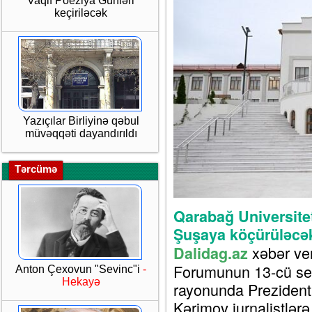
Vaqif Poeziya Günləri
keçiriləcək
Yazıçılar Birliyinə qəbul
müvəqqəti dayandırıldı
Tərcümə
Qarabağ Universitet
Şuşaya köçürüləcə
xəbər ve
Dalidag.az
Forumunun 13-cü se
Anton Çexovun "Sevinc"i
-
Hekayə
rayonunda Prezident
Kərimov jurnalistlər