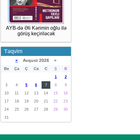
AYB-də Əli Kərimin oğlu ilə
görüş keçiriləcək
Təqvim
«
Avqust 2026 »
Be
Ça
Ç
Ca
C
Ş
B
1
2
3
4
5
6
7
8
9
10
11
12
13
14
15
16
17
18
19
20
21
22
23
24
25
26
27
28
29
30
31