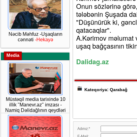
Onun sözlərinə görə,
tələbənin Şuşada d
"Düşünürük ki, gəncl
qatacaqlar".
Nəcib Məhfuz -Uşaqların
A.Kərimov məlumat v
cənnəti
-Hekayə
uşaq bağçasının tikin
Media
Dalidag.az
Kateqoriya: Qarabağ
Müstəqil media tarixində 10
illik "Manevr.az" imzası -
Namiq Dəlidağlının qeydləri
Adınız:
*
E-Mail: