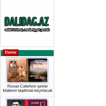
Elanlar
Rizvan Cəfərlinin şeirlər
kitabının təqdimatı keçiriləcək