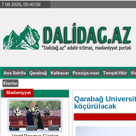
7 08 2026
,
00:40:59
Ana Səhifə
Qarabağ
Kəlbəcər
Poeziya-nəsr
Tənqid-fikir
Vi
Elanlar
Mədəniyyət
Qarabağ Universit
köçürüləcək