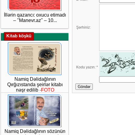
İllərin qazancı: oxucu etimadı
– "Manevr.az" – 10...
Şərhiniz:
Kitab köşkü
Kodu yazın:
*
Namiq Dəlidağlının
Qırğızıstanda şeirlər kitabı
Göndər
nəşr edilib
-FOTO
Namiq Dəlidağlının sözünün