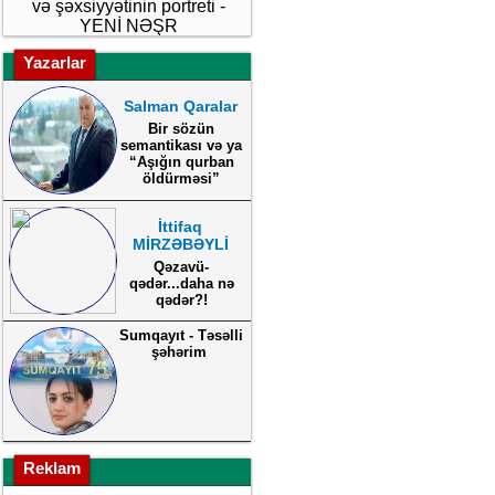
və şəxsiyyətinin portreti -
YENİ NƏŞR
Yazarlar
Salman Qaralar
Bir sözün
semantikası və ya
“Aşığın qurban
öldürməsi”
İttifaq
MİRZƏBƏYLİ
Qəzavü-
qədər...daha nə
qədər?!
Sumqayıt - Təsəlli
şəhərim
Reklam