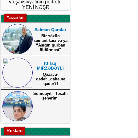
və şəxsiyyətinin portreti -
YENİ NƏŞR
Yazarlar
Salman Qaralar
Bir sözün
semantikası və ya
“Aşığın qurban
öldürməsi”
İttifaq
MİRZƏBƏYLİ
Qəzavü-
qədər...daha nə
qədər?!
Sumqayıt - Təsəlli
şəhərim
Reklam