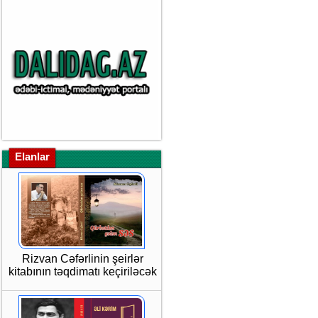
Elanlar
Rizvan Cəfərlinin şeirlər
kitabının təqdimatı keçiriləcək