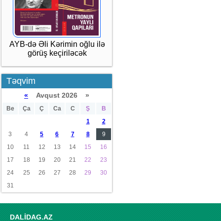
AYB-də Əli Kərimin oğlu ilə
görüş keçiriləcək
Təqvim
«
Avqust 2026 »
Be
Ça
Ç
Ca
C
Ş
B
1
2
3
4
5
6
7
8
9
10
11
12
13
14
15
16
17
18
19
20
21
22
23
24
25
26
27
28
29
30
31
DALİDAG.AZ