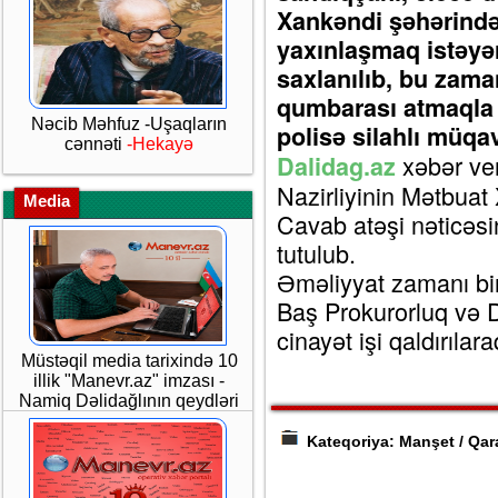
Xankəndi şəhərində 
yaxınlaşmaq istəyə
saxlanılıb, bu zam
qumbarası atmaqla
Nəcib Məhfuz -Uşaqların
polisə silahlı müqa
cənnəti
-Hekayə
xəbər ver
Dalidag.az
Nazirliyinin Mətbuat 
Media
Cavab atəşi nəticəsi
tutulub.
Əməliyyat zamanı bir
Baş Prokurorluq və Dö
cinayət işi qaldırılara
Müstəqil media tarixində 10
illik "Manevr.az" imzası -
Namiq Dəlidağlının qeydləri
Kateqoriya: Manşet / Qa