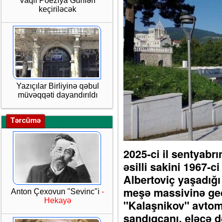
Vaqif Poeziya Günləri
keçiriləcək
Yazıçılar Birliyinə qəbul
müvəqqəti dayandırıldı
Tərcümə
2025-ci il sentyabr
əsilli sakini 1967-c
Albertoviç yaşadığı
meşə massivinə ged
Anton Çexovun "Sevinc"i
-
Hekayə
"Kalaşnikov" avtoma
sandıqçanı, eləcə 