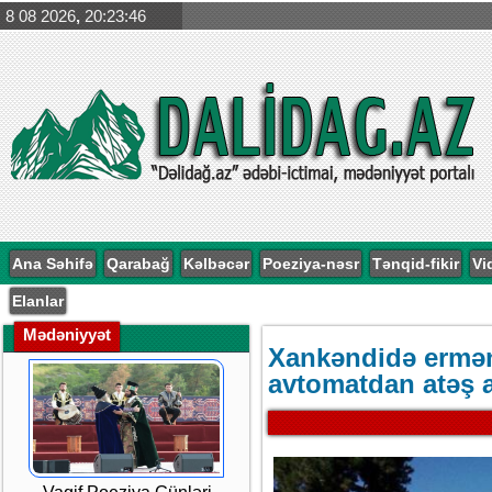
8 08 2026
,
20:23:46
Ana Səhifə
Qarabağ
Kəlbəcər
Poeziya-nəsr
Tənqid-fikir
Vi
Elanlar
Mədəniyyət
Xankəndidə ermən
avtomatdan atəş 