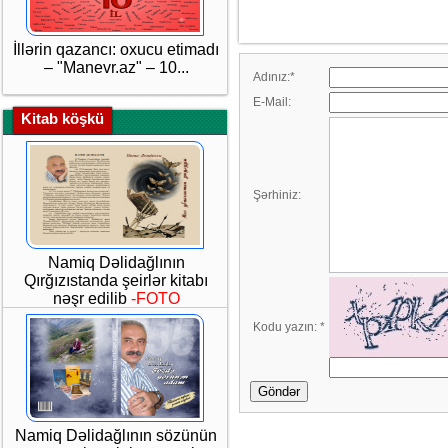
İllərin qazancı: oxucu etimadı
– "Manevr.az" – 10...
Adınız:
*
E-Mail:
Kitab köşkü
Şərhiniz:
Namiq Dəlidağlının
Qırğızıstanda şeirlər kitabı
nəşr edilib
-FOTO
Kodu yazın:
*
Göndər
Namiq Dəlidağlının sözünün