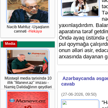
tə
tə
Tə
nə
yaxınlaşdırdım. Bala
Nəcib Məhfuz -Uşaqların
aparatına tərəf getdi
cənnəti
-Hekayə
Öndə ayaq üstündə gü
pul qoymağa çalışırdı
Media
onun əlləri əsir, edəc
arxasında dayanan g
Azərbaycanda əsgərl
Müstəqil media tarixində 10
illik "Manevr.az" imzası -
cavab
Namiq Dəlidağlının qeydləri
(27-06-2026, 09:50)
“H