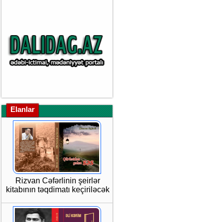
Elanlar
Rizvan Cəfərlinin şeirlər
kitabının təqdimatı keçiriləcək