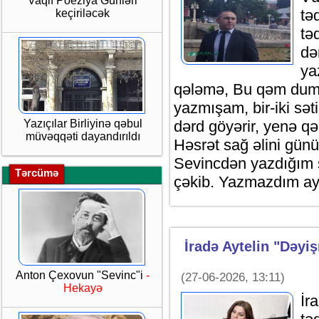
Vaqif Poeziya Günləri
tə
keçiriləcək
tə
də
ya
qələmə, Bu qəm dum
yazmışam, bir-iki sət
Yazıçılar Birliyinə qəbul
dərd göyərir, yenə qə
müvəqqəti dayandırıldı
Həsrət sağ əlini günü
Sevincdən yazdığım şe
Tərcümə
çəkib. Yazmazdım ayr
İradə Aytelin "Dəyi
Anton Çexovun "Sevinc"i
-
(27-06-2026, 13:11)
Hekayə
İr