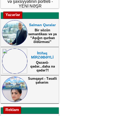
və şəxsiyyətinin portreti -
YENİ NƏŞR
Yazarlar
Salman Qaralar
Bir sözün
semantikası və ya
“Aşığın qurban
öldürməsi”
İttifaq
MİRZƏBƏYLİ
Qəzavü-
qədər...daha nə
qədər?!
Sumqayıt - Təsəlli
şəhərim
Reklam