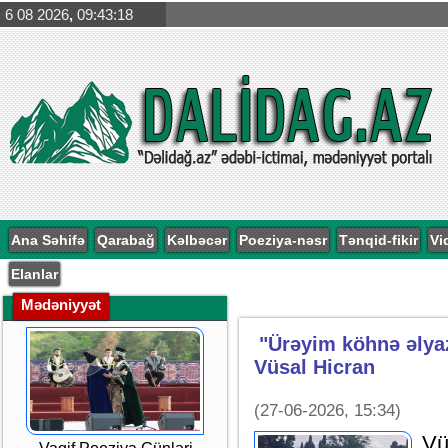
6 08 2026
,
09:43:19
Ana Səhifə
Qarabağ
Kəlbəcər
Poeziya-nəsr
Tənqid-fikir
Vi
Elanlar
Mədəniyyət
"Ürəyim köhnə əlyaz
Vüsal Hicran
(27-06-2026, 15:34)
Vü