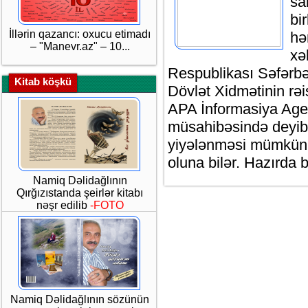
sa
bi
İllərin qazancı: oxucu etimadı
hə
– "Manevr.az" – 10...
xə
Respublikası Səfərbə
Kitab köşkü
Dövlət Xidmətinin rə
APA İnformasiya Agen
müsahibəsində deyib.
yiyələnməsi mümkün 
oluna bilər. Hazırda
Namiq Dəlidağlının
Qırğızıstanda şeirlər kitabı
nəşr edilib
-FOTO
Namiq Dəlidağlının sözünün