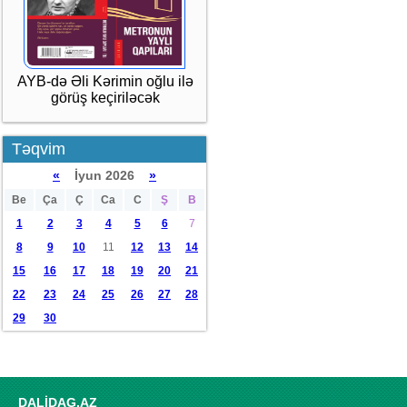
AYB-də Əli Kərimin oğlu ilə
görüş keçiriləcək
Təqvim
«
İyun 2026
»
Be
Ça
Ç
Ca
C
Ş
B
1
2
3
4
5
6
7
8
9
10
11
12
13
14
15
16
17
18
19
20
21
22
23
24
25
26
27
28
29
30
DALİDAG.AZ