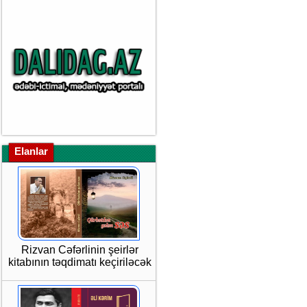
Elanlar
Rizvan Cəfərlinin şeirlər
kitabının təqdimatı keçiriləcək