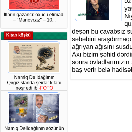
öz
ya
İllərin qazancı: oxucu etimadı
Ni
– "Manevr.az" – 10...
qu
deşən bu cavabsız sua
Kitab köşkü
səbəbini araşdırmaqda
ağrıyan ağısını susdu
Axı bizim şəhid dərdi
sonra övladlarımızın 
baş verir belə hadisə
Namiq Dəlidağlının
Qırğızıstanda şeirlər kitabı
nəşr edilib
-FOTO
Namiq Dəlidağlının sözünün