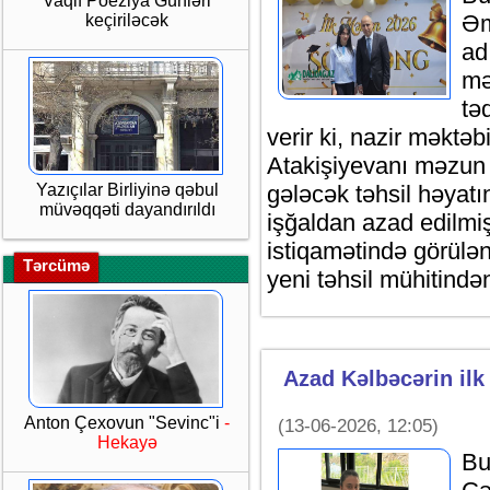
Vaqif Poeziya Günləri
Əm
keçiriləcək
ad
mə
tə
verir ki, nazir məktə
Atakişiyevanı məzun 
Yazıçılar Birliyinə qəbul
gələcək təhsil həyatı
müvəqqəti dayandırıldı
işğaldan azad edilmiş
istiqamətində görülə
Tərcümə
yeni təhsil mühitindən
Azad Kəlbəcərin il
Anton Çexovun "Sevinc"i
-
(13-06-2026, 12:05)
Hekayə
Bu