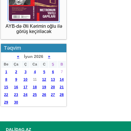
AYB-də Əli Kərimin oğlu ilə
görüş keçiriləcək
Təqvim
«
İyun 2026
»
Be
Ça
Ç
Ca
C
Ş
B
1
2
3
4
5
6
7
8
9
10
11
12
13
14
15
16
17
18
19
20
21
22
23
24
25
26
27
28
29
30
DALİDAG.AZ