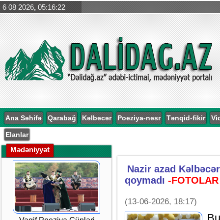
6 08 2026
,
05:16:22
Ana Səhifə
Qarabağ
Kəlbəcər
Poeziya-nəsr
Tənqid-fikir
Vi
Elanlar
Mədəniyyət
Nazir azad Kəlbəcə
qoymadı
-FOTOLAR
(13-06-2026, 18:17)
Bu