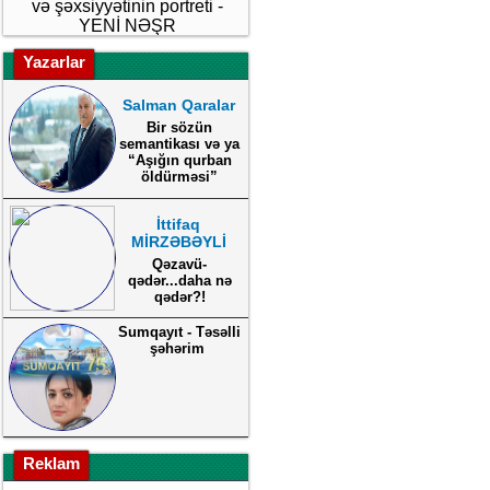
və şəxsiyyətinin portreti -
YENİ NƏŞR
Yazarlar
Salman Qaralar
Bir sözün
semantikası və ya
“Aşığın qurban
öldürməsi”
İttifaq
MİRZƏBƏYLİ
Qəzavü-
qədər...daha nə
qədər?!
Sumqayıt - Təsəlli
şəhərim
Reklam