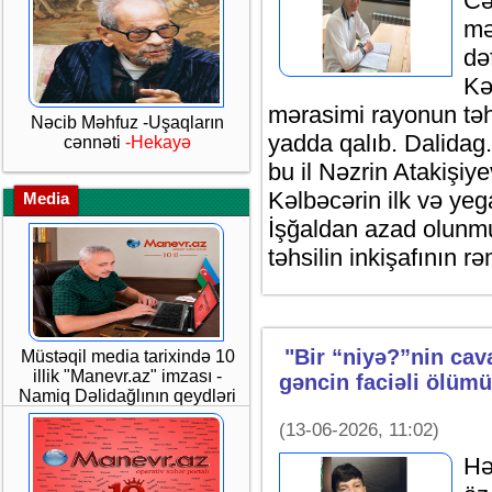
Cə
mə
də
Kə
mərasimi rayonun təhs
Nəcib Məhfuz -Uşaqların
yadda qalıb. Dalidag.a
cənnəti
-Hekayə
bu il Nəzrin Atakişiyev
Kəlbəcərin ilk və ye
Media
İşğaldan azad olunmu
təhsilin inkişafının r
"Bir “niyə?”nin cava
Müstəqil media tarixində 10
illik "Manevr.az" imzası -
gəncin faciəli ölümü
Namiq Dəlidağlının qeydləri
(13-06-2026, 11:02)
Hə