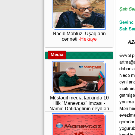
Şah S
Sevinc 
Şah Sə
Nəcib Məhfuz -Uşaqların
cənnəti
-Hekayə
AZA
Media
Əvvəl p
artmağa
dabanlar
Necə mü
eyni and
incitmir
getmişə
Müstəqil media tarixində 10
yanıma 
illik "Manevr.az" imzası -
Mən heç
Namiq Dəlidağlının qeydləri
əvəzimə
qərarla
yoğurub
kənd işl