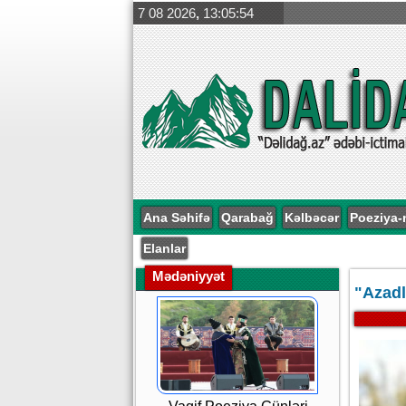
7 08 2026
,
13:05:55
Ana Səhifə
Qarabağ
Kəlbəcər
Poeziya-
Elanlar
Mədəniyyət
"Azadl