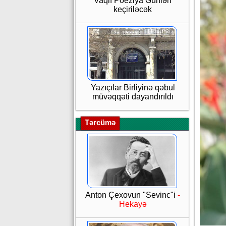
Vaqif Poeziya Günləri
keçiriləcək
Yazıçılar Birliyinə qəbul
müvəqqəti dayandırıldı
Tərcümə
Anton Çexovun "Sevinc"i
-
Hekayə