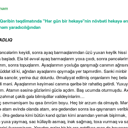
ənəm
Qəribin təqdimatında "Hər gün bir hekayə"nin növbəti hekayə ə
nəm yaradıcılığından
DLIQ
əncələrim keyidi, sonra ayaq barmaqlarımdan üzü yuxarı keylik hissi
 başladı. Elə bil əvvəl ayaq barmaqlarım yoxa çıxdı, sonra pəncələri
ım, sonra topuqlarım. Ayaqlarımın yoxluğa qarışmağı canımın ağrısını 
ddət idi ki, ağrıdan ayaqlarımı qoymağa yer tapmırdim. Sanki minbir
a sancılır, yerinə duz dolurdu. Əməliyyat edilmiş orqanlarım heç belə
di məni. Ayaqlarımın keyiməsi canıma qəribə bir rahatlıq gətirdi. Yuxu
m. Atamın səsinə gözlərimi güclə açdım. Baş ucumda oturmuşdu. Axı
zəhmət çəkib gələ bilmişdilər valideyinlərim…
 sevməmişəm bu qısa ömrüm boyu. Heç bir arzum da olmayıb. Mə
 atam evində olanda atam, ərə gedəndən sonra isə qaynanam veribl
rı. Ərə gedənə kimi bütün kənd qızları kimi anamdan yemək bişirmək,
 yuxa yaymaq, sac külləyib asmaq, inək sağmaq, toxa vurmaq və sa
ərini öyrənmişəm. Yaşıdım qızlar bir bir ərə getdikcə mən də həyəcanl