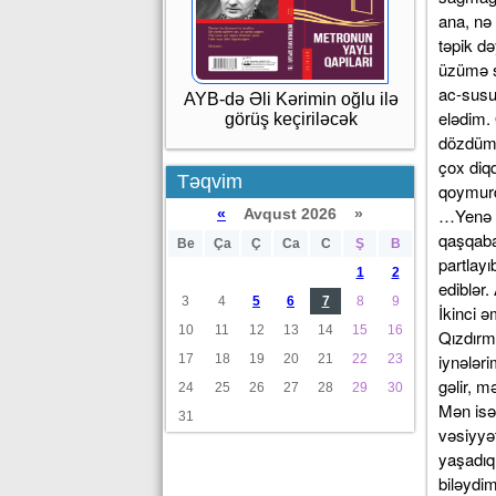
ana, nə
təpik d
üzümə s
ac-susu
AYB-də Əli Kərimin oğlu ilə
elədim. 
görüş keçiriləcək
dözdüm.
çox diqq
Təqvim
qoymurd
…Yenə h
«
Avqust 2026 »
qaşqaba
Be
Ça
Ç
Ca
C
Ş
B
partlayı
1
2
ediblər
3
4
5
6
7
8
9
İkinci 
10
11
12
13
14
15
16
Qızdırma
iynələri
17
18
19
20
21
22
23
gəlir, m
24
25
26
27
28
29
30
Mən isə
31
vəsiyyə
yaşadıq
biləyd