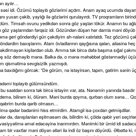
n ayılır…
səsi idi. Özümü toplayıb gözlərimi açdım. Anam ayaq ucumda dayan
ı yuxarı çəkib, yaylığı ilə gözlərini qurulayırdı. TV proqramların birin
üm. Timsah ovunu yedikdən sonra göz yaşları tökür. Anamın bu ağ
n göz yaşlarından fərqsiz idi. Gözündən düşən hər damla məni döyüb
mə geri göndərdiyi gün çəkdiyim ah-naləni xatırlatdı. Tez gözümü çək
ndərdim baxışlarımı. Atam övladlarının qayğısına qalan, ailəsinə heç 
çəkdirməyən kişilərdən olub. Amma tək bircə dəfə başıma sığal çəkm
oş söz deməyib mənə. Bəlkə də, o mənə məhəbbət göstərmədiyi üçün
m qismətimə sevgisizlik yazmışdı.
a baxdığımı görcək: “De görüm, nə istəyirsən, tapım, gətirim sənin ü
radəmi toplayıb gülümsündüm.
bu saatdan sonra tək bircə istəyim var, ata. Nənəmin yanında basdır
demə, bilirəm ki, ölürəm. Məni burda qoyma, qurban olum sənə… Q
qəbrim burda qərib olmasın…
elimə qədər bədənimi hiss etmirdim. Atamgil isə çoxdan getmişdilər.
r də, danışılanları eşitməsəm də, bilirdim ki, çöldə qəbir yeri seçirl
vəsiyyətimə əməl edəcəyinə inanmırdım. Mənimki bir ümid idi sadəcə
 bir vaxtlar məni döyən əlləri ilə indi öz başını döyürdü. Əlbəttə ki,