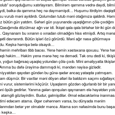
 olub” soruşduğumu xatırlayıram. Bilmirəm qarnıma vedrə dəydi, bilm
əydi, bəlkə də qarnıma heç nə dəyməmişdi… Huşumu itirdiyim dəqiqdi
u vurub məni ayıldırdı. Qolumdan tutub məni otağımıza qaldırdı. Həm
z bütün gün yatdım. Səhəri gün yuyunanda uşaqlığımın çölə çıxdığını 
Qasığımda dözülməz ağrı var idi. İkiqat qala qala birtəhər bir-iki gün d
 Qaynanam bu xınanın o xınadan olmadığını hiss etmişdi. Artıq mənə
ətli davranırdı. Bütün işləri özü görürdü. Məni ağır nəsə götürməyə
u. Keşkə həmişə belə olsaydı…
əmin mehriban tibb bacısı. Yenə həmin xəstəxana qoxusu. Yenə hə
qlı həkim… Həkim yenə mənə heç nə demədi. Tək onu dedi ki, tikişl
b, yoğun bağırsaq uşaqlıq yolundan çölə çıxıb. Mini əməliyyatla tikişlə
. Amma bu dəfə ürəyimə dammışdı ki, məndən nəyisə gizlədir.
əmiyyatdan qayıdan gündən bu günə qədər ancaq yataqda yatmışam.
m düşmür. Bir vaxtlar məni döyən əlləri ilə baldızım saçımı sığallayır
mi vurur, sistemlərimi köçürür. Uşaqlarım gözdən oğurlanıb bir bir ya
əni öpüb gedirlər. Yanıma gələn qonşuları qaynanam elə həyətdən yola 
 atamgili gözləyirdim. Budur, gəlmişdilər. Əməl edəcəklərinə inanma
timi edəcəm atama. Əgər cəhənnəm varsa, bu dünyada mənim
larımdan betər yer olmalıdır məncə. Atama son nəfəsimdə bunu başa
im keşkə…