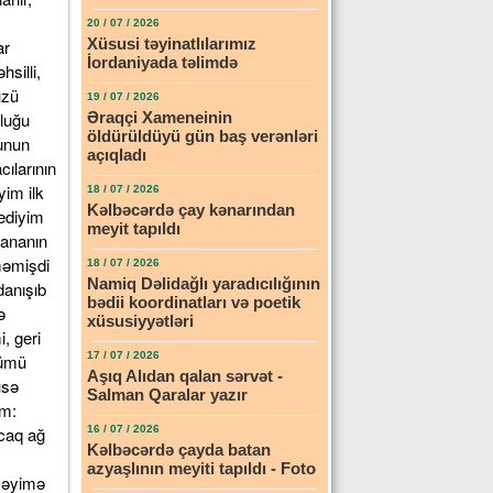
20 / 07 / 2026
Xüsusi təyinatlılarımız
ar
İordaniyada təlimdə
silli,
üzü
19 / 07 / 2026
şluğu
Əraqçi Xameneinin
öldürüldüyü gün baş verənləri
unun
açıqladı
ılarının
im ilk
18 / 07 / 2026
Kəlbəcərdə çay kənarından
dediyim
meyit tapıldı
nananın
məmişdi
18 / 07 / 2026
Namiq Dəlidağlı yaradıcılığının
danışıb
bədii koordinatları və poetik
ə
xüsusiyyətləri
, geri
17 / 07 / 2026
yümü
Aşıq Alıdan qalan sərvət -
üsə
Salman Qaralar yazır
am:
ncaq ağ
16 / 07 / 2026
Kəlbəcərdə çayda batan
azyaşlının meyiti tapıldı - Foto
məyimə