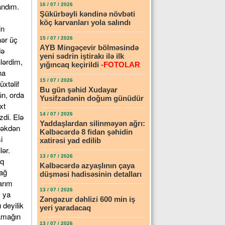
andım.
16 / 07 / 2026
Şükürbəyli kəndinə növbəti
köç karvanları yola salındı
in
hər üç
15 / 07 / 2026
AYB Mingəçevir bölməsində
də
yeni sədrin iştirakı ilə ilk
ülərdim,
yığıncaq keçirildi
-FOTOLAR
na
15 / 07 / 2026
xtəlif
Bu gün şəhid Xudayar
ün, orda
Yusifzadənin doğum günüdür
xt
14 / 07 / 2026
di. Elə
Yaddaşlardan silinməyən ağrı:
məkdən
Kəlbəcərdə 8 fidan şəhidin
i
xatirəsi yad edilib
lər.
13 / 07 / 2026
aq
Kəlbəcərdə azyaşlının çaya
 ağ
düşməsi hadisəsinin detalları
arım
13 / 07 / 2026
m ya
Zəngəzur dəhlizi 600 min iş
 deyilik
yeri yaradacaq
şamağın
13 / 07 / 2026