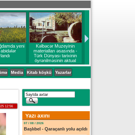
ğdamda yeni
Kəlbəcər Muzeyinin
 abidələr
materialları əsasında -
landı
Türk Dünyası tarixinin
öyrənilməsinin aktual
problemləri
ümə
Media
Kitab köşkü
Yazarlar
25 12:56
Yazı axını
07 / 08 / 2026
Başlıbel - Qaraçanlı yolu açıldı