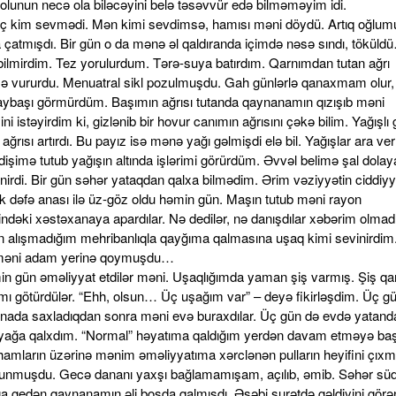
olunun necə ola biləcəyini belə təsəvvür edə bilməməyim idi.
ç kim sevmədi. Mən kimi sevdimsə, hamısı məni döydü. Artıq oğlum
çatmışdı. Bir gün o da mənə əl qaldıranda içimdə nəsə sındı, tökül
 bilmirdim. Tez yorulurdum. Tərə-suya batırdım. Qarnımdan tutan ağrı
ə vururdu. Menuatral sikl pozulmuşdu. Gah günlərlə qanaxmam olur,
 aybaşı görmürdüm. Başımın ağrısı tutanda qaynanamın qızışıb məni
i istəyirdim ki, gizlənib bir hovur canımın ağrısını çəkə bilim. Yağışlı
ağrısı artırdı. Bu payız isə mənə yağı gəlmişdi elə bil. Yağışlar ara ver
işimə tutub yağışın altında işlərimi görürdüm. Əvvəl belimə şal dolay
nirdi. Bir gün səhər yataqdan qalxa bilmədim. Ərim vəziyyətin ciddiyy
lk dəfə anası ilə üz-göz oldu həmin gün. Maşın tutub məni rayon
ndəki xəstəxanaya apardılar. Nə dedilər, nə danışdılar xəbərim olmadı
ın alışmadığım mehribanlıqla qayğıma qalmasına uşaq kimi sevinirdim. 
məni adam yerinə qoymuşdu…
in gün əməliyyat etdilər məni. Uşaqlığımda yaman şiş varmış. Şiş qar
ımı götürdülər. “Ehh, olsun… Üç uşağım var” – deyə fikirləşdim. Üç g
nada saxladıqdan sonra məni evə buraxdılar. Üç gün də evdə yatand
yağa qalxdım. “Normal” həyatıma qaldığım yerdən davam etməyə baş
tihamların üzərinə mənim əməliyyatıma xərclənən pulların heyifini çıx
lunmuşdu. Gecə dananı yaxşı bağlamamışam, açılıb, əmib. Səhər sü
 gedən qaynanamın əli boşda qalmışdı. Əsəbi surətdə gəldiyini görə