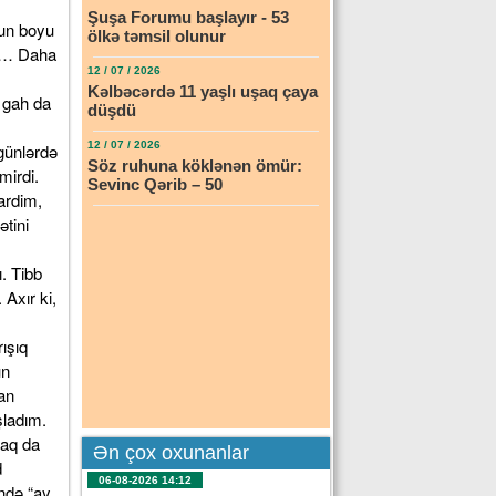
Şuşa Forumu başlayır - 53
un boyu
ölkə təmsil olunur
dü… Daha
12 / 07 / 2026
Kəlbəcərdə 11 yaşlı uşaq çaya
 gah da
düşdü
12 / 07 / 2026
 günlərdə
Söz ruhuna köklənən ömür:
mirdi.
Sevinc Qərib – 50
ardim,
ətini
. Tibb
Axır ki,
ışıq
ün
an
ladım.
maq da
Ən çox oxunanlar
d
06-08-2026 14:12
ndə “ay