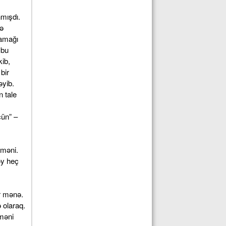
mışdı.
də
lamağı
 bu
ib,
bir
əyib.
 tale
çün” –
 məni.
oy heç
ər mənə.
 olaraq.
 məni