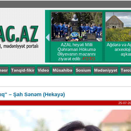
AZAL heyəti Milli
Ağdərə və A
Qəhrəman Hökumə
arxeoloji
Əliyevanın məzarını
aşkar
ziyarət edib
-FOTO
nəsr
Tənqid-fikir
Video
Müsahibə
Sosium
Mədəniyyət
Tərc
ıq" – Şah Sənəm (Hekayə)
25-07-20