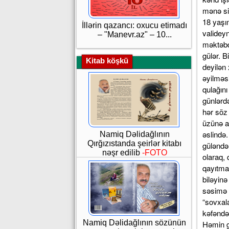
mənə sir
18 yaşı
İllərin qazancı: oxucu etimadı
valideyn
– "Manevr.az" – 10...
məktəbd
gülər. B
Kitab köşkü
deyilən
əyilməs
qulağın
günlərd
hər söz
üzünə a
əslində
Namiq Dəlidağlının
Qırğızıstanda şeirlər kitabı
güləndə…
nəşr edilib
-FOTO
olaraq,
qayıtma
biləyin
səsimə 
“sovxala
kəfəndə 
Namiq Dəlidağlının sözünün
Həmin g