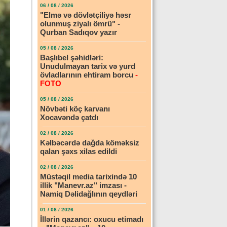
06 / 08 / 2026
"Elmə və dövlətçiliyə həsr
olunmuş ziyalı ömrü" -
Qurban Sadıqov yazır
05 / 08 / 2026
Başlıbel şəhidləri:
Unudulmayan tarix və yurd
övladlarının ehtiram borcu
-
FOTO
05 / 08 / 2026
Növbəti köç karvanı
Xocavəndə çatdı
02 / 08 / 2026
Kəlbəcərdə dağda köməksiz
qalan şəxs xilas edildi
02 / 08 / 2026
Müstəqil media tarixində 10
illik "Manevr.az" imzası -
Namiq Dəlidağlının qeydləri
01 / 08 / 2026
İllərin qazancı: oxucu etimadı