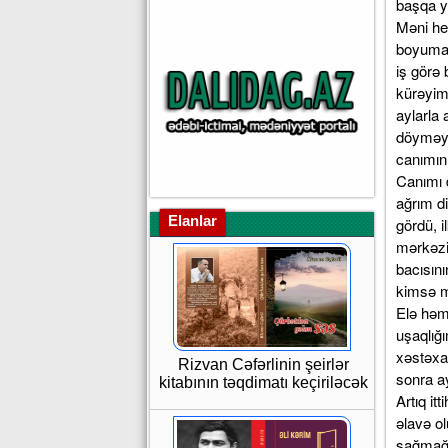
başqa y
Məni he
boyuma 
iş görə
kürəyim
aylarla
döyməyin
canımın 
Canımı d
ağrım di
Elanlar
gördü, i
mərkəzi
bacısın
kimsə 
Elə həm
uşaqlığ
xəstəxa
Rizvan Cəfərlinin şeirlər
sonra a
kitabının təqdimatı keçiriləcək
Artıq it
əlavə o
sağmağa