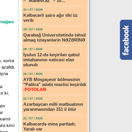
– "Manevr.az" – 10...
31 / 07 / 2026
Kəlbəcərli şairə ağır itki üz
verib
rmağanı
29 / 07 / 2026
Qarabağ Universitetində təhsil
almaq istəyənlərin NƏZƏRİNƏ
28 / 07 / 2026
İyulun 12-də keçirilən qəbul
m, sonra
imtahanının nəticəsi elan
olunub
azaltdı.
 iynə
26 / 07 / 2026
AYB Mingəçevir bölməsinin
"Palitra" ədəbi məclisi keçirildi
ya
-FOTOLAR
r ki,
22 / 07 / 2026
Azərbaycan milli mətbuatının
nim
yaranmasından 151 il ötür
ər
 xəmir
21 / 07 / 2026
Kəlbəcərdə mina partladı:
irə kimi
Yaralı var
anır,