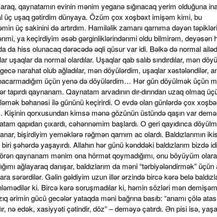
raq, qaynatamın evinin mənim yeganə sığınacaq yerim olduğuna in
l üç uşaq gətirdim dünyaya. Özüm çox xoşbəxt imişəm kimi, bu
min üç sakinini də artırdım. Hamiləlik zamanı qarnıma dəyən təpiklər
dənmi, ya keçirdiyim əsəb gərginliklərindənmi oldu bilmirəm, deyəsən 
a da hiss olunacaq dərəcədə əqli qüsur var idi. Bəlkə də normal ailə
ar uşaqlar da normal olardılar. Uşaqlar qab salıb sındırdılar, mən döy
gecə narahat olub ağladılar, mən döyülərdim, uşaqlar xəstələndilər, a
bacarmadığım üçün yenə də döyülərdim… Hər gün döyülmək üçün mü
ər tapırdı qaynanam. Qaynatam arvadının dır-dırından uzaq olmaq üç
şləmək bəhanəsi ilə gününü keçirirdi. O evdə olan günlərdə çox xoşbə
. Kişinin qorxusundan kimsə mənə gözünün üstündə qaşın var deməz
natam qapıdan çıxardı, cəhənnəmim başlardı. O geri qayıdınca döyül
nar, bişirdiyim yeməklərə rəğmən qarnım ac olardı. Baldızlarımın ikis
biri şəhərdə yaşayırdı. Allahın hər günü kənddəki baldızlarım bizdə idi
görən qaynanam mənim ona hörmət qoymadığımı, onu böyüyüm olar
ğımı ağlayaraq danışar, baldızlarım da məni “tərbiyələndirmək” üçün
ra sərərdilər. Gəlin gəldiyim uzun illər ərzində bircə kərə belə baldızl
nləmədilər ki. Bircə kərə soruşmadılar ki, həmin sözləri mən demişə
zıq ərimin gücü gecələr yataqda məni bağrına basıb: “anamı çölə atası
ır, nə edək, xasiyyəti çətindir, döz” – deməyə çatırdı. Ən pisi isə, ya