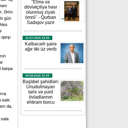
"Elmə və
irəm
dövlətçiliyə həsr
r. Ərim
olunmuş ziyalı
in gün
ömrü" - Qurban
Sadıqov yazır
hiss
ə
 qarşı
31-07-2026 22:55
Kəlbəcərli şairə
ağır itki üz verib
min
ər
ri bərpa
05-08-2026 22:05
Başlıbel şəhidləri:
,
Unudulmayan
tarix və yurd
nıma
övladlarının
salır.
ehtiram borcu
sam da,
 sala