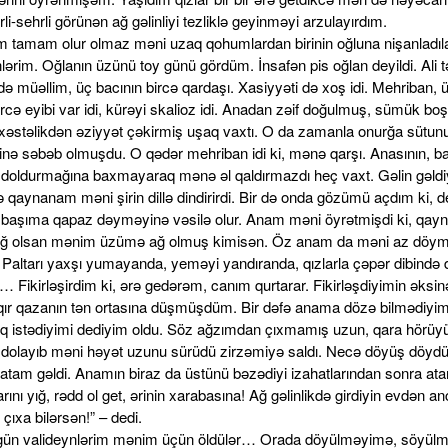
li-sehrli görünən ağ gəlinliyi tezliklə geyinməyi arzulayırdım.
m tamam olur olmaz məni uzaq qohumlardan birinin oğluna nişanladıl
lərim. Oğlanın üzünü toy günü gördüm. İnsafən pis oğlan deyildi. Ali təh
ə müəllim, üç bacının bircə qardaşı. Xasiyyəti də xoş idi. Mehriban, 
ircə eyibi var idi, kürəyi skalioz idi. Anadan zəif doğulmuş, sümük bo
 xəstəlikdən əziyyət çəkirmiş uşaq vaxtı. O da zamanla onurğa sütun
inə səbəb olmuşdu. O qədər mehriban idi ki, mənə qarşı. Anasının, bac
ı doldurmağına baxmayaraq mənə əl qaldırmazdı heç vaxt. Gəlin gəldiy
ə qaynanam məni şirin dillə dindirirdi. Bir də onda gözümü açdım ki, 
 başıma qapaz dəyməyinə vəsilə olur. Anam məni öyrətmişdi ki, qay
ğ olsan mənim üzümə ağ olmuş kimisən. Öz anam da məni az döy
. Paltarı yaxşı yumayanda, yeməyi yandıranda, qızlarla çəpər dibində 
 Fikirləşirdim ki, ərə gedərəm, canım qurtarar. Fikirləşdiyimin əksin
 qır qazanın tən ortasına düşmüşdüm. Bir dəfə anama dözə bilmədiyimi
q istədiyimi dediyim oldu. Söz ağzımdan çıxmamış uzun, qara hörü
ə dolayıb məni həyət uzunu sürüdü zirzəmiyə saldı. Necə döyüş döyd
atam gəldi. Anamın biraz da üstünü bəzədiyi izahatlarından sonra at
rını yığ, rədd ol get, ərinin xarabasına! Ağ gəlinlikdə girdiyin evdən a
çıxa bilərsən!” – dedi.
ün valideynlərim mənim üçün öldülər… Orada döyülməyimə, söyül