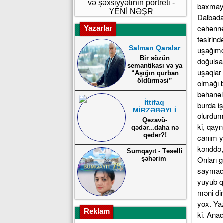
və şəxsiyyətinin portreti -
baxmaya
YENİ NƏŞR
Dalbada
cəhənnə
Yazarlar
təsirin
Salman Qaralar
uşağımd
Bir sözün
doğulsal
semantikası və ya
uşaqlar 
“Aşığın qurban
öldürməsi”
olmağı 
bəhanəl
İttifaq
burda i
MİRZƏBƏYLİ
olurdum
Qəzavü-
ki, qay
qədər...daha nə
qədər?!
canım ya
kənddə, 
Sumqayıt - Təsəlli
Onları 
şəhərim
saymadı
yuyub qa
məni di
yox. Ya
Reklam
ki. Anad