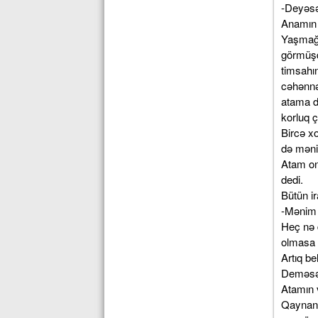
-Deyəsə
Anamın 
Yaşmağın
görmüşd
timsahı
cəhənnə
atama dö
korluq 
Bircə x
də məni
Atam on
dedi.
Bütün i
-Mənim 
Heç nə 
olmasa 
Artıq b
Deməsələ
Atamın 
Qaynanam