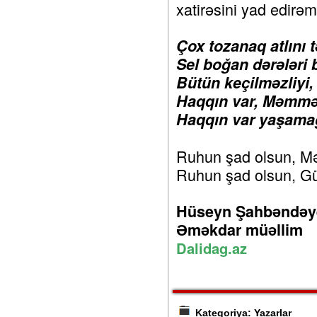
xatirəsini yad edirəm
Çox tozanaq atlını 
Sel boğan dərələri 
Bütün keçilməzliyi,
Haqqın var, Məmmə
Haqqın var yaşama
Ruhun şad olsun, 
Ruhun şad olsun, G
Hüseyn Şahbəndəy
Əməkdar müəllim
Dalidag.az
Kateqoriya: Yazarlar