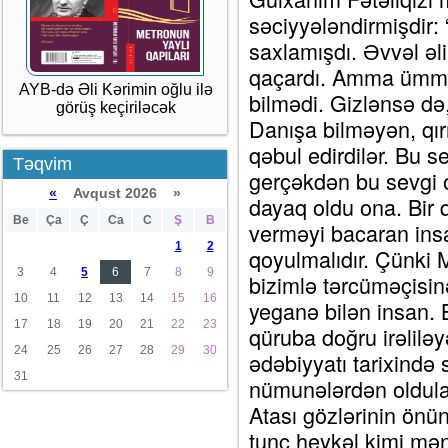
səciyyələndirmişdir:
saxlamışdı. Əvvəl əl
qaçardı. Amma ümman
AYB-də Əli Kərimin oğlu ilə
bilmədi. Gizlənsə də,
görüş keçiriləcək
Danışa bilməyən, qırı
qəbul edirdilər. Bu se
Təqvim
gerçəkdən bu sevgi o
«
Avqust 2026 »
dayaq oldu ona. Bir
Be
Ça
Ç
Ca
C
Ş
B
verməyi bacaran ins
1
2
qoyulmalıdır. Çünki
3
4
5
6
7
8
9
bizimlə tərcüməçisinə 
10
11
12
13
14
15
16
yeganə bilən insan. 
17
18
19
20
21
22
23
qüruba doğru irəlilə
24
25
26
27
28
29
30
ədəbiyyatı tarixində
31
nümunələrdən oldula
Atası gözlərinin önü
tunc heykəl kimi m