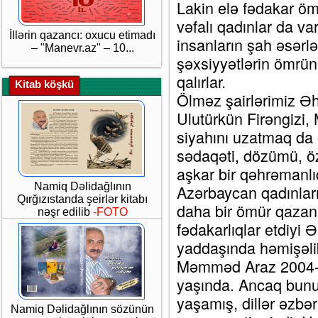
Lakin elə fədakar ö
vəfalı qadınlar da var
İllərin qazancı: oxucu etimadı
insanların şah əsərlər
– "Manevr.az" – 10...
şəxsiyyətlərin ömrünü
qalırlar.
Kitab köşkü
Ölməz şairlərimiz Ə
Ulutürkün Firəngizi,
siyahını uzatmaq da o
sədaqəti, dözümü, öz 
aşkar bir qəhrəmanlı
Namiq Dəlidağlının
Azərbaycan qadınların
Qırğızıstanda şeirlər kitabı
daha bir ömür qazanı
nəşr edilib
-FOTO
fədakarlıqlar etdiyi Ə
yaddaşında həmişəlik
Məmməd Araz 2004-c
yaşında. Ancaq bunun 
yaşamış, dillər əzbər
Namiq Dəlidağlının sözünün