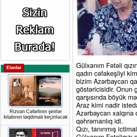
Gülxanım Fətəli qızın
Elanlar
qadın cəfakeşliyi ki
bizim Azərbaycan qa
göstəricisidir. Onun 
qarşısında böyük məs
Araz kimi nadir isted
Azərbaycan xalqına 
Rizvan Cəfərlinin şeirlər
kitabının təqdimatı keçiriləcək
qəhrəmanlıq idi.
Qızı, tanınmış icti
Gülxanım Fətəliqızı 