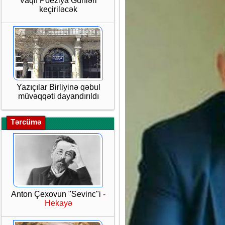
Vaqif Poeziya Günləri
keçiriləcək
Yazıçılar Birliyinə qəbul
müvəqqəti dayandırıldı
Tərcümə
Anton Çexovun "Sevinc"i
-
Hekayə