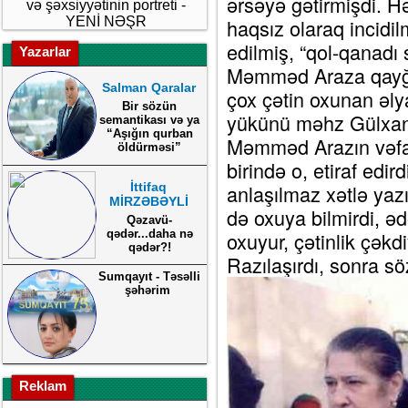
ərsəyə gətirmişdi. H
və şəxsiyyətinin portreti -
YENİ NƏŞR
haqsız olaraq incidi
edilmiş, “qol-qanadı 
Yazarlar
Məmməd Araza qayğı
Salman Qaralar
çox çətin oxunan əl
Bir sözün
yükünü məhz Gülxanı
semantikası və ya
“Aşığın qurban
Məmməd Arazın vəfat
öldürməsi”
birində o, etiraf edi
İttifaq
anlaşılmaz xətlə yazı
MİRZƏBƏYLİ
də oxuya bilmirdi, 
Qəzavü-
qədər...daha nə
oxuyur, çətinlik çəkd
qədər?!
Razılaşırdı, sonra sö
Sumqayıt - Təsəlli
şəhərim
Reklam