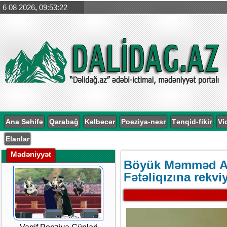
6 08 2026
,
09:53:23
Ana Səhifə
Qarabağ
Kəlbəcər
Poeziya-nəsr
Tənqid-fikir
Vi
Elanlar
Mədəniyyət
Böyük Məmməd Ara
Fətəliqızına rekvi