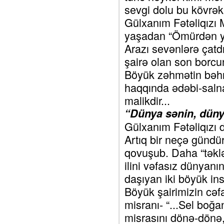
sevgi dolu bu kövrək
Gülxanım Fətəliqızı
yaşadan “Ömürdən y
Arazı sevənlərə çatdı
şairə olan son borcun
Böyük zəhmətin bəh
haqqında ədəbi-saln
malikdir...
“Dünya sənin, düny
Gülxanım Fətəliqızı 
Artıq bir neçə gündü
qovuşub. Daha “tək
ilini vəfasız dünyanın
daşıyan iki böyük ins
Böyük şairimizin cəf
misranı- “...Sel boğa
misrasını dönə-dönə,