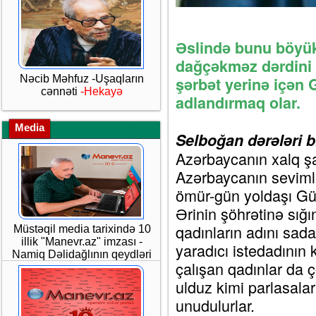
Əslində bunu böyü
dağçəkməz dərdini 
Nəcib Məhfuz -Uşaqların
şərbət yerinə içən 
cənnəti
-Hekayə
adlandırmaq olar.
Media
Selboğan dərələri 
Azərbaycanın xalq ş
Azərbaycanın sevimli
ömür-gün yoldaşı Gül
Ərinin şöhrətinə sığ
qadınların adını sada
Müstəqil media tarixində 10
illik "Manevr.az" imzası -
yaradıcı istedadının
Namiq Dəlidağlının qeydləri
çalışan qadınlar da ç
ulduz kimi parlasalar
unudulurlar.